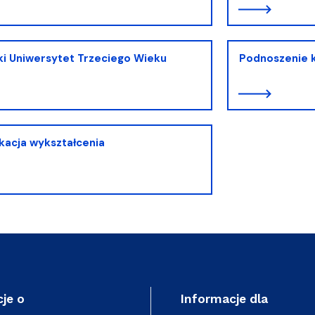
i Uniwersytet Trzeciego Wieku
Podnoszenie kw
kacja wykształcenia
je o
Informacje dla