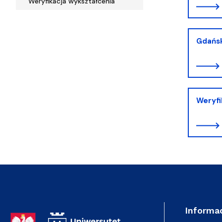
Weryfikacja wykształcenia
Gdańsk
Weryfi
Informac
Adres Rektoratu