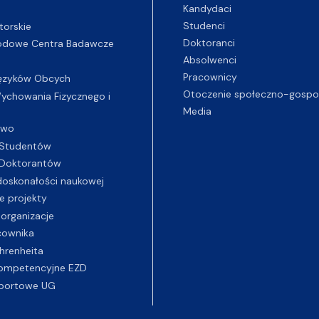
Kandydaci
Studenci
torskie
Doktoranci
odowe Centra Badawcze
Absolwenci
Pracownicy
ęzyków Obcych
Otoczenie społeczno-gospo
chowania Fizycznego i
Media
two
Studentów
Doktorantów
oskonałości naukowej
e projekty
 organizacje
cownika
hrenheita
ompetencyjne EZD
portowe UG