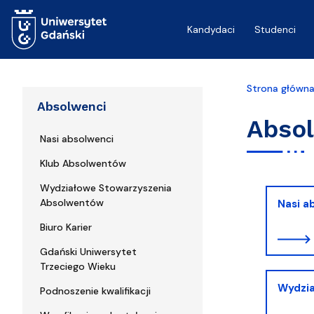
Przejdź do treści
Kandydaci
Studenci
Strona główn
Absolwenci
Abso
Nasi absolwenci
Klub Absolwentów
Wydziałowe Stowarzyszenia
Absolwentów
Nasi a
Biuro Karier
Gdański Uniwersytet
Trzeciego Wieku
Wydzi
Podnoszenie kwalifikacji