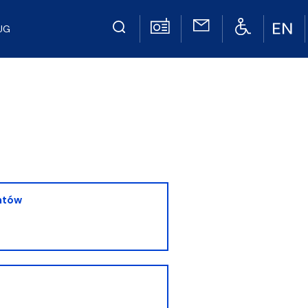
UG
ntów