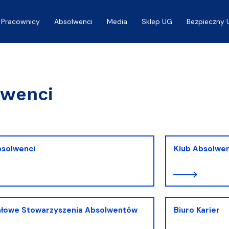
Pracownicy
Absolwenci
Media
Sklep UG
Bezpieczny 
a
lwenci
bsolwenci
Klub Absolwe
ałowe Stowarzyszenia Absolwentów
Biuro Karier