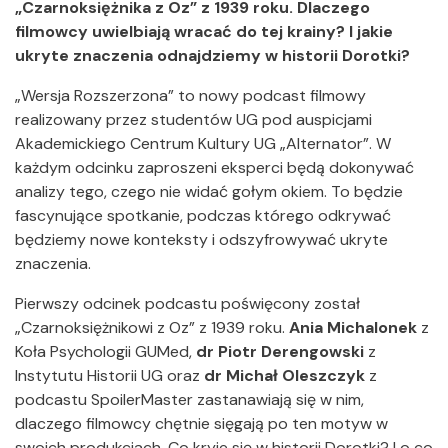
„Czarnoksiężnika z Oz” z 1939 roku. Dlaczego
filmowcy uwielbiają wracać do tej krainy? I jakie
ukryte znaczenia odnajdziemy w historii Dorotki?
„Wersja Rozszerzona” to nowy podcast filmowy
realizowany przez studentów UG pod auspicjami
Akademickiego Centrum Kultury UG „Alternator”. W
każdym odcinku zaproszeni eksperci będą dokonywać
analizy tego, czego nie widać gołym okiem. To będzie
fascynujące spotkanie, podczas którego odkrywać
będziemy nowe konteksty i odszyfrowywać ukryte
znaczenia.
Pierwszy odcinek podcastu poświęcony został
„Czarnoksiężnikowi z Oz” z 1939 roku.
Ania Michalonek
z
Koła Psychologii GUMed,
dr Piotr Derengowski
z
Instytutu Historii UG oraz
dr Michał Oleszczyk
z
podcastu SpoilerMaster zastanawiają się w nim,
dlaczego filmowcy chętnie sięgają po ten motyw w
swoich produkcjach. Co kryje się w historii Dorotki? I o co