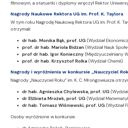
filmowym, a statuetki i dyplomy wręczył Rektor Uniwer
Nagrody Naukowe Rektora UG im. Prof. K. Taylora
W tym roku Nagrodę Naukową Rektora UG im. Prof. K. T
otrzymali:
dr hab. Monika Bąk, prof. UG
(Wydział Ekonomic
prof. dr hab.
Mariola Bidzan
(Wydział Nauk Społ
prof dr hab.
Igor Konieczny
(Międzyuczelniany W
prof. dr hab. Krzysztof Rolka
(Wydział Chemii)
Nagrody i wyróżnienia w konkursie „Nauczyciel Ro
Nagrody „Nauczyciel Roku” im. K. C. Mrongowiusza otrzym
dr hab. Agnieszka Chylewska, prof. UG
(Wydział
dr Elżbieta Mrożek, prof. UG
(Wydział Matematyki,
dr hab. Tomasz Wiśniewski, prof. UG
(Wydział F
Osoby wyróżnione w konkursie: