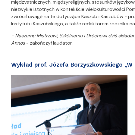
międzyetnicznych, międzyreligijnych, stosunków języko
niezwykle istotnych w kontekście wielokulturowości Po
zwrócił uwagę na te dotyczące Kaszub i Kaszubów - prof
Instytutu Kaszubskiego, a także redaktorem rocznika 
- Naszemu Mistrzowi, Szkólnemu i Drëchowi dziś składam
Annos
- zakończył laudator.
Wykład prof. Józefa Borzyszkowskiego „W 