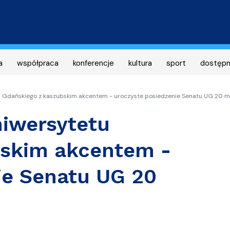
Przejdź
do
treści
a
współpraca
konferencje
kultura
sport
dostęp
 Gdańskiego z kaszubskim akcentem - uroczyste posiedzenie Senatu UG 20 
iwersytetu
bskim akcentem -
ie Senatu UG 20