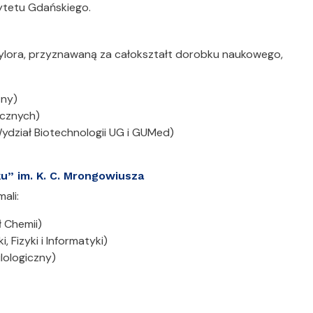
sytetu Gdańskiego.
aylora, przyznawaną za całokształt dorobku naukowego,
zny)
ecznych)
ydział Biotechnologii UG i GUMed)
ku” im. K. C. Mrongowiusza
ali:
 Chemii)
 Fizyki i Informatyki)
ilologiczny)