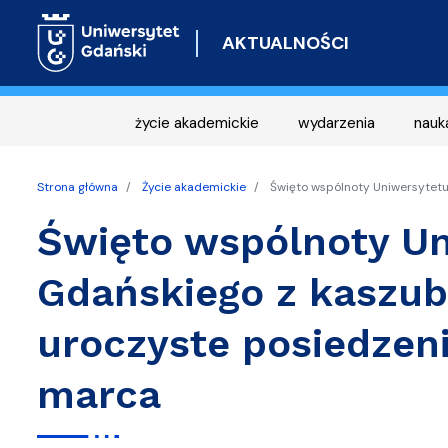
AKTUALNOŚCI
życie akademickie
wydarzenia
nauk
Strona główna
Życie akademickie
Święto wspólnoty Uniwersytetu
Święto wspólnoty Un
Gdańskiego z kaszu
uroczyste posiedzen
marca