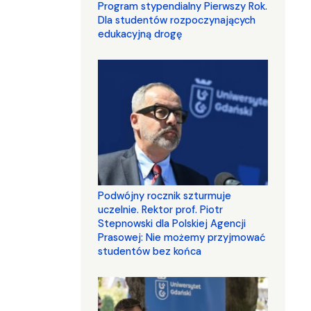
Program stypendialny Pierwszy Rok.
Dla studentów rozpoczynających
edukacyjną drogę
Podwójny rocznik szturmuje
uczelnie. Rektor prof. Piotr
Stepnowski dla Polskiej Agencji
Prasowej: Nie możemy przyjmować
studentów bez końca