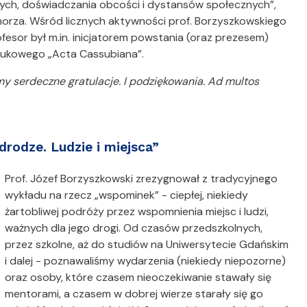
wych, doświadczania obcości i dystansów społecznych”,
morza. Wśród licznych aktywności prof. Borzyszkowskiego
esor był m.in. inicjatorem powstania (oraz prezesem)
naukowego „Acta Cassubiana”.
y serdeczne gratulacje. I podziękowania. Ad multos
drodze. Ludzie i miejsca”
Prof. Józef Borzyszkowski zrezygnował z tradycyjnego
wykładu na rzecz „wspominek” - ciepłej, niekiedy
żartobliwej podróży przez wspomnienia miejsc i ludzi,
ważnych dla jego drogi. Od czasów przedszkolnych,
przez szkolne, aż do studiów na Uniwersytecie Gdańskim
i dalej - poznawaliśmy wydarzenia (niekiedy niepozorne)
oraz osoby, które czasem nieoczekiwanie stawały się
mentorami, a czasem w dobrej wierze starały się go