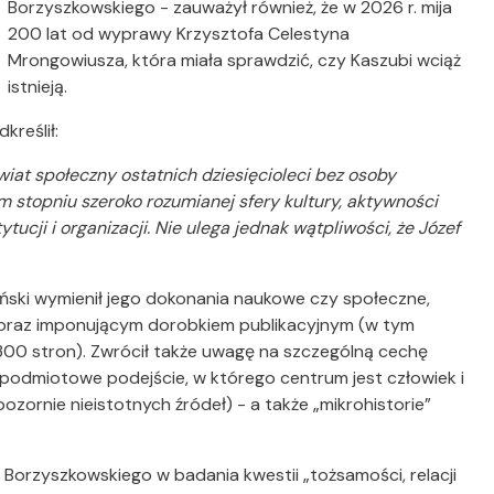
Borzyszkowskiego - zauważył również, że w 2026 r. mija
200 lat od wyprawy Krzysztofa Celestyna
Mrongowiusza, która miała sprawdzić, czy Kaszubi wciąż
istnieją.
kreślił:
iat społeczny ostatnich dziesięcioleci bez osoby
 stopniu szeroko rozumianej sfery kultury, aktywności
tucji i organizacji. Nie ulega jednak wątpliwości, że Józef
ński wymienił jego dokonania naukowe czy społeczne,
i oraz imponującym dorobkiem publikacyjnym (w tym
300 stron). Zwrócił także uwagę na szczególną cechę
podmiotowe podejście, w którego centrum jest człowiek i
ozornie nieistotnych źródeł) - a także „mikrohistorie”
 Borzyszkowskiego w badania kwestii „tożsamości, relacji