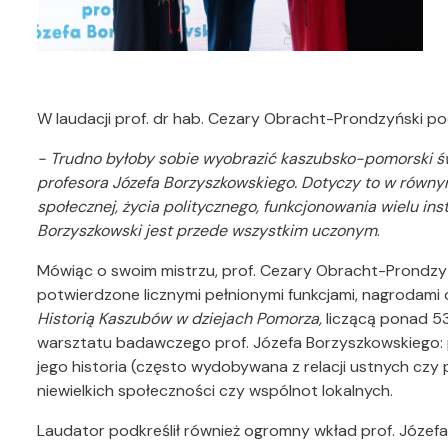
W laudacji prof. dr hab. Cezary Obracht-Prondzyński pod
- Trudno byłoby sobie wyobrazić kaszubsko-pomorski św
profesora Józefa Borzyszkowskiego. Dotyczy to w równym
społecznej, życia politycznego, funkcjonowania wielu insty
Borzyszkowski jest przede wszystkim uczonym
.
Mówiąc o swoim mistrzu, prof. Cezary Obracht-Prondzy
potwierdzone licznymi pełnionymi funkcjami, nagrodam
Historią Kaszubów w dziejach Pomorza,
liczącą ponad 5
warsztatu badawczego prof. Józefa Borzyszkowskiego: 
jego historia (często wydobywana z relacji ustnych czy p
niewielkich społeczności czy wspólnot lokalnych.
Laudator podkreślił również ogromny wkład prof. Józefa