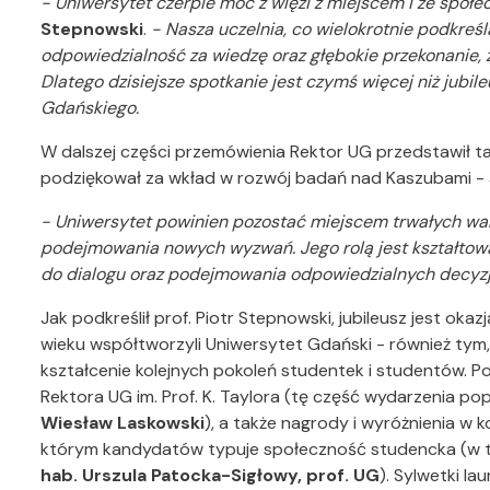
- Uniwersytet czerpie moc z więzi z miejscem i ze społe
Stepnowski
.
- Nasza uczelnia, co wielokrotnie podkreśl
odpowiedzialność za wiedzę oraz głębokie przekonanie, 
Dlatego dzisiejsze spotkanie jest czymś więcej niż jubi
Gdańskiego.
W dalszej części przemówienia Rektor UG przedstawił t
podziękował za wkład w rozwój badań nad Kaszubami - a 
- Uniwersytet powinien pozostać miejscem trwałych wart
podejmowania nowych wyzwań. Jego rolą jest kształtowa
do dialogu oraz podejmowania odpowiedzialnych decyzji
Jak podkreślił prof. Piotr Stepnowski, jubileusz jest ok
wieku współtworzyli Uniwersytet Gdański - również tym, 
kształcenie kolejnych pokoleń studentek i studentów.
Rektora UG im. Prof. K. Taylora (tę część wydarzenia p
Wiesław Laskowski
), a także nagrody i wyróżnienia w k
którym kandydatów typuje społeczność studencka (w te
hab. Urszula Patocka-Sigłowy, prof. UG
). Sylwetki l