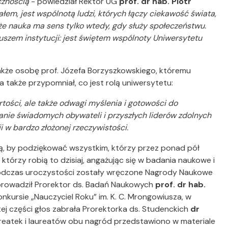
cznością
- powiedział Rektor UG
prof. dr hab. Piotr
ałem, jest wspólnotą ludzi, których łączy ciekawość świata,
że nauka ma sens tylko wtedy, gdy służy społeczeństwu.
leuszem instytucji: jest świętem wspólnoty Uniwersytetu
akże osobę prof. Józefa Borzyszkowskiego, któremu
także przypomniał, co jest rolą uniwersytetu:
ości, ale także odwagi myślenia i gotowości do
nie świadomych obywateli i przyszłych liderów zdolnych
 w bardzo złożonej rzeczywistości.
azją, by podziękować wszystkim, którzy przez ponad pół
którzy robią to dzisiaj, angażując się w badania naukowe i
 Podczas uroczystości zostały wręczone Nagrody Naukowe
oprowadził Prorektor ds. Badań Naukowych
prof. dr hab.
onkursie „Nauczyciel Roku” im. K. C. Mrongowiusza, w
j części głos zabrała Prorektorka ds. Studenckich
dr
aureatek i laureatów obu nagród przedstawiono w materiale