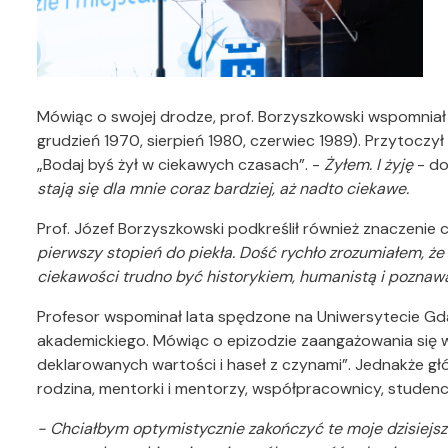
Mówiąc o swojej drodze, prof. Borzyszkowski wspomnia
grudzień 1970, sierpień 1980, czerwiec 1989). Przytoczy
„Bodaj byś żył w ciekawych czasach”. -
Żyłem.
I żyję
- do
stają się dla mnie coraz bardziej, aż nadto ciekawe.
Prof. Józef Borzyszkowski podkreślił również znaczenie 
pierwszy stopień do piekła. Dość rychło zrozumiałem, ż
ciekawości trudno być historykiem, humanistą i poznaw
Profesor wspominał lata spędzone na Uniwersytecie Gd
akademickiego. Mówiąc o epizodzie zaangażowania się w
deklarowanych wartości i haseł z czynami”. Jednakże gł
rodzina, mentorki i mentorzy, współpracownicy, studenci
- Chciałbym optymistycznie zakończyć te moje dzisiejsze 