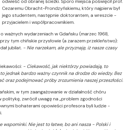
odwieść od obranej ścieżki. Sporo miejsca poświęcił prof.
Cezaremu Obracht-Prondzyńskiemu, który najpierw był
jego studentem, następnie doktorantem, a wreszcie -
przyjacielem i współpracownikiem.
ł o ważnych wydarzeniach w Gdańsku (marzec 1968,
ł przy tym chińskie przysłowie (a zarazem przekleństwo):
dał jubilat.
- Nie narzekam, ale przyznaję, iż nasze czasy
ciekawości:
-
Ciekawość, jak niektórzy powiadają, to
e to jednak bardzo ważny czynnik na drodze do wiedzy. Bez
ać oraz podejmować próby zrozumienia naszej przeszłości.
ańskim, w tym zaangażowanie w działalność chóru
 politykę, zwrócił uwagę na „problem zgodności
ównymi bohaterami opowieści profesora byli ludzie -
.
wspominki. Nie jest to łatwe, bo ani nasza - Polski i