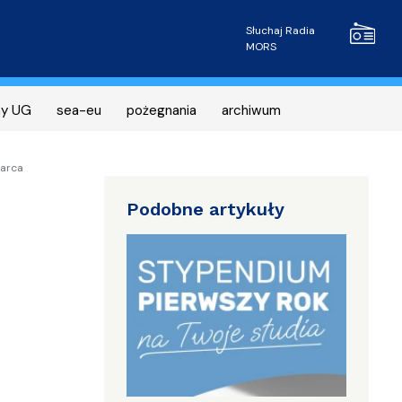
Radio MOR
Słuchaj Radia
MORS
ny UG
sea-eu
pożegnania
archiwum
marca
Podobne artykuły