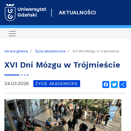
Przejdź
do
AKTUALNOŚCI
treści
Strona główna
Życie akademickie
XVI Dni Mózgu w Trójmieście
XVI Dni Mózgu w Trójmieście
24.03.2026
ŻYCIE AKADEMICKIE
Facebook
Twitter
Shar