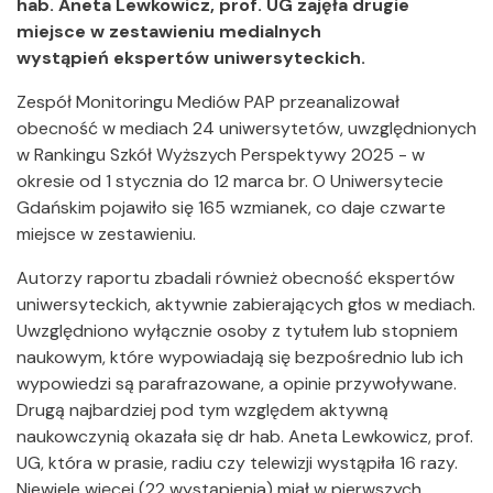
hab. Aneta Lewkowicz, prof. UG zajęła drugie
miejsce w zestawieniu medialnych
wystąpień ekspertów uniwersyteckich.
Zespół Monitoringu Mediów PAP przeanalizował
obecność w mediach 24 uniwersytetów, uwzględnionych
w Rankingu Szkół Wyższych Perspektywy 2025 - w
okresie od 1 stycznia do 12 marca br. O Uniwersytecie
Gdańskim pojawiło się 165 wzmianek, co daje czwarte
miejsce w zestawieniu.
Autorzy raportu zbadali również obecność ekspertów
uniwersyteckich, aktywnie zabierających głos w mediach.
Uwzględniono wyłącznie osoby z tytułem lub stopniem
naukowym, które wypowiadają się bezpośrednio lub ich
wypowiedzi są parafrazowane, a opinie przywoływane.
Drugą najbardziej pod tym względem aktywną
naukowczynią okazała się dr hab. Aneta Lewkowicz, prof.
UG, która w prasie, radiu czy telewizji wystąpiła 16 razy.
Niewiele więcej (22 wystąpienia) miał w pierwszych