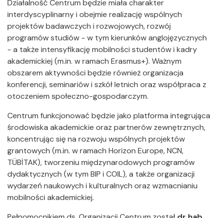
Działalność Centrum będzie miała charakter
interdyscyplinarny i obejmie realizację wspólnych
projektów badawczych i rozwojowych, rozwój
programów studiów - w tym kierunków anglojęzycznych
- a także intensyfikację mobilności studentów i kadry
akademickiej (m.in. w ramach Erasmus+). Ważnym
obszarem aktywności będzie również organizacja
konferencji, seminariów i szkół letnich oraz współpraca z
otoczeniem społeczno-gospodarczym.
Centrum funkcjonować będzie jako platforma integrująca
środowiska akademickie oraz partnerów zewnętrznych,
koncentrując się na rozwoju wspólnych projektów
grantowych (m.in. w ramach Horizon Europe, NCN,
TÜBİTAK), tworzeniu międzynarodowych programów
dydaktycznych (w tym BIP i COIL), a także organizacji
wydarzeń naukowych i kulturalnych oraz wzmacnianiu
mobilności akademickiej.
Pełnomocnikiem ds. Organizacji Centrum został
dr hab.