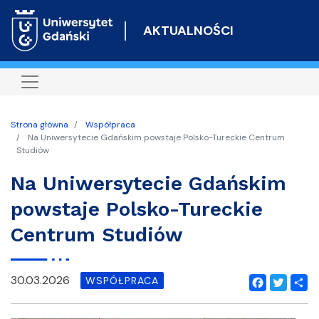
Przejdź
do
AKTUALNOŚCI
treści
Strona główna
Współpraca
Na Uniwersytecie Gdańskim powstaje Polsko-Tureckie Centrum
Studiów
Na Uniwersytecie Gdańskim
powstaje Polsko-Tureckie
Centrum Studiów
30.03.2026
WSPÓŁPRACA
Facebook
Twitter
Shar