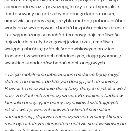
samochodu wraz z przyczepą, który został specjalnie
dostosowany na potrzeby mobilnego laboratorium,
umożliwiając precyzyjną i szybką metodę poboru próbek
wody oraz wykonywanie badań bezpośrednio w terenie.
Tak wyposażony samochód terenowy daje możliwość
dojazdu do strefy brzegowej jezior i rzek, umożliwia
wstępną obróbkę próbek środowiskowych oraz ich
transport w warunkach chłodniczych, dając gwarancję
wysokich standardów badań monitoringowych.
-
Dzięki mobilnemu laboratorium badacze będą mogli
dotrzeć do miejsc, do których dostęp jest utrudniony.
Pozwoli to na uzyskanie dużej bazy danych o jakości wód
oraz źródłach ich zanieczyszczeń. Rozwinięcie badań w
kierunku precyzyjnej oceny czynników kształtujących
jakość wód powierzchniowych w kontekście silnej
antropopresji, dopływu zanieczyszczeń, zmiany klimatu
musi być istotnym elementem polityki środowiskowej do
walki z globalnym ociepleniem -
powiedziała