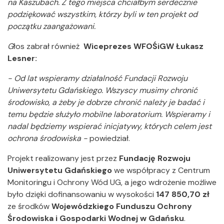
na Kaszubach. Z tego miejsca chciałbym serdecznie
podziękować wszystkim, którzy byli w ten projekt od
początku zaangażowani.
G
łos zabrał również
Wiceprezes WFOŚiGW Łukasz
Lesner:
- Od lat wspieramy działalność Fundacji Rozwoju
Uniwersytetu Gdańskiego. Wszyscy musimy chronić
środowisko, a żeby je dobrze chronić należy je badać i
temu będzie służyło mobilne laboratorium. Wspieramy i
nadal będziemy wspierać inicjatywy, których celem jest
ochrona środowiska -
powiedział.
Projekt realizowany jest przez
Fundację Rozwoju
Uniwersytetu Gdańskiego
we współpracy z Centrum
Monitoringu i Ochrony Wód UG, a jego wdrożenie możliwe
było dzięki dofinansowaniu w wysokości
147 850,70 zł
ze środków
Wojewódzkiego Funduszu Ochrony
Środowiska i Gospodarki Wodnej w Gdańsku
.