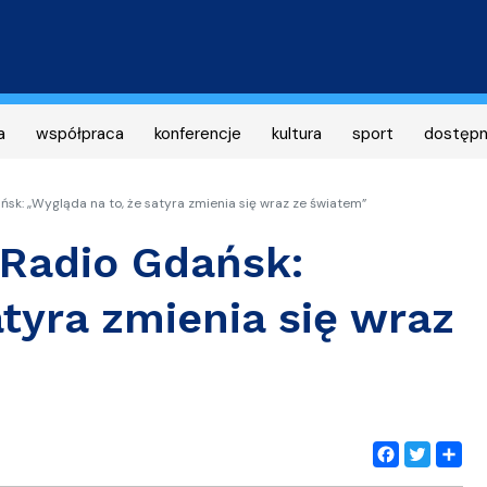
Przejdź
do
treści
a
współpraca
konferencje
kultura
sport
dostęp
: „Wygląda na to, że satyra zmienia się wraz ze światem”
Radio Gdańsk:
atyra zmienia się wraz
Facebook
Twitter
Share