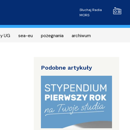
Radio MOR
Słuchaj Radia
MORS
ny UG
sea-eu
pożegnania
archiwum
Podobne artykuły