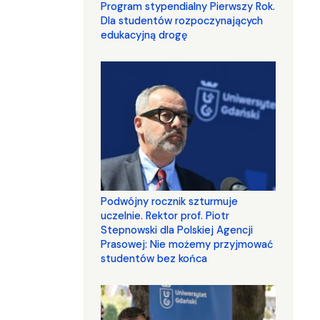
Program stypendialny Pierwszy Rok.
Dla studentów rozpoczynających
edukacyjną drogę
Podwójny rocznik szturmuje
uczelnie. Rektor prof. Piotr
Stepnowski dla Polskiej Agencji
Prasowej: Nie możemy przyjmować
studentów bez końca