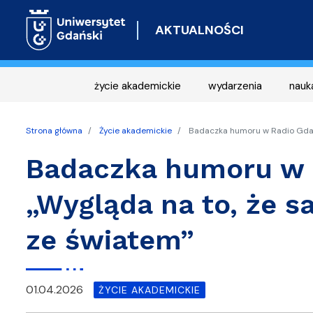
AKTUALNOŚCI
życie akademickie
wydarzenia
nauk
Strona główna
Życie akademickie
Badaczka humoru w Radio Gdańsk
Badaczka humoru w 
„Wygląda na to, że s
ze światem”
01.04.2026
ŻYCIE AKADEMICKIE