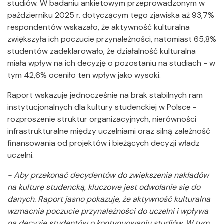
studiów. W badaniu ankietowym przeprowadzonym w
październiku 2025 r. dotyczącym tego zjawiska aż 93,7%
respondentów wskazało, że aktywność kulturalna
zwiększyła ich poczucie przynależności, natomiast 65,8%
studentów zadeklarowało, że działalność kulturalna
miała wpływ na ich decyzję o pozostaniu na studiach - w
tym 42,6% oceniło ten wpływ jako wysoki.
Raport wskazuje jednocześnie na brak stabilnych ram
instytucjonalnych dla kultury studenckiej w Polsce -
rozproszenie struktur organizacyjnych, nierówności
infrastrukturalne między uczelniami oraz silną zależność
finansowania od projektów i bieżących decyzji władz
uczelni.
- Aby przekonać decydentów do zwiększenia nakładów
na kulturę studencką, kluczowe jest odwołanie się do
danych. Raport jasno pokazuje, że aktywność kulturalna
wzmacnia poczucie przynależności do uczelni i wpływa
na decyzję studentów o kontynuowaniu studiów. W tym