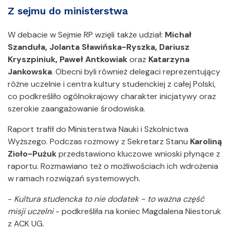
Z sejmu do ministerstwa
W debacie w Sejmie RP wzięli także udział:
Michał
Szanduła, Jolanta Sławińska-Ryszka, Dariusz
Kryszpiniuk, Paweł Antkowiak
oraz
Katarzyna
Jankowska
. Obecni byli również delegaci reprezentujący
różne uczelnie i centra kultury studenckiej z całej Polski,
co podkreśliło ogólnokrajowy charakter inicjatywy oraz
szerokie zaangażowanie środowiska.
Raport trafił do Ministerstwa Nauki i Szkolnictwa
Wyższego. Podczas rozmowy z Sekretarz Stanu
Karoliną
Zioło-Pużuk
przedstawiono kluczowe wnioski płynące z
raportu. Rozmawiano też o możliwościach ich wdrożenia
w ramach rozwiązań systemowych.
-
Kultura studencka to nie dodatek - to ważna część
misji uczelni
- podkreśliła na koniec Magdalena Niestoruk
z ACK UG.