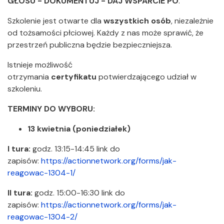
GŁOSU - DOKUMENTUJ - DAJ WSPARCIE PO
.
Szkolenie jest otwarte dla
wszystkich osób
, niezależnie
od tożsamości płciowej. Każdy z nas może sprawić, że
przestrzeń publiczna będzie bezpieczniejsza.
Istnieje możliwość
otrzymania
certyfikatu
potwierdzającego udział w
szkoleniu.
TERMINY DO WYBORU:
13 kwietnia (poniedziałek)
I tura:
godz. 13:15-14:45 link do
zapisów:
https://actionnetwork.org/forms/jak-
reagowac-1304-1/
II tura:
godz. 15:00-16:30 link do
zapisów:
https://actionnetwork.org/forms/jak-
reagowac-1304-2/