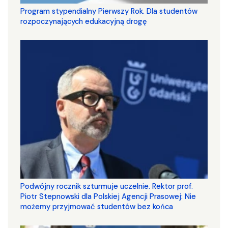
Program stypendialny Pierwszy Rok. Dla studentów
rozpoczynających edukacyjną drogę
Podwójny rocznik szturmuje uczelnie. Rektor prof.
Piotr Stepnowski dla Polskiej Agencji Prasowej: Nie
możemy przyjmować studentów bez końca