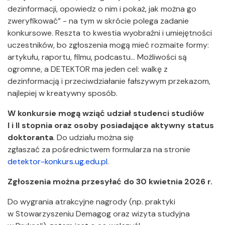
dezinformacji, opowiedz o nim i pokaż, jak można go
zweryfikować” - na tym w skrócie polega zadanie
konkursowe. Reszta to kwestia wyobraźni i umiejętności
uczestników, bo zgłoszenia mogą mieć rozmaite formy:
artykułu, raportu, filmu, podcastu… Możliwości są
ogromne, a DETEKTOR ma jeden cel: walkę z
dezinformacją i przeciwdziałanie fałszywym przekazom,
najlepiej w kreatywny sposób.
W konkursie mogą wziąć udział studenci studiów
I i II stopnia oraz osoby posiadające aktywny status
doktoranta
. Do udziału można się
zgłaszać za pośrednictwem formularza na stronie
detektor-konkurs.ug.edu.pl
.
Zgłoszenia można przesyłać do 30 kwietnia 2026 r.
Do wygrania atrakcyjne nagrody (np. praktyki
w Stowarzyszeniu Demagog oraz wizyta studyjna