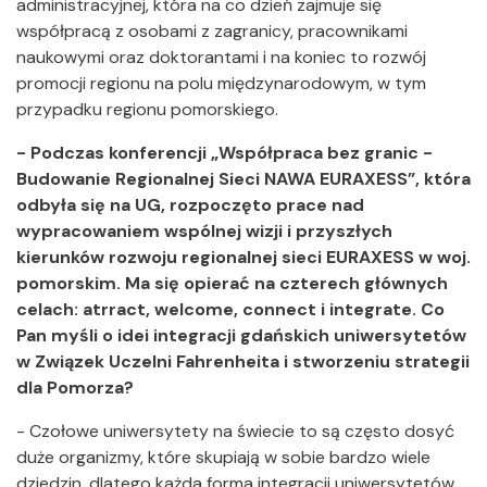
administracyjnej, która na co dzień zajmuje się
współpracą z osobami z zagranicy, pracownikami
naukowymi oraz doktorantami i na koniec to rozwój
promocji regionu na polu międzynarodowym, w tym
przypadku regionu pomorskiego.
- Podczas konferencji „Współpraca bez granic -
Budowanie Regionalnej Sieci NAWA EURAXESS”, która
odbyła się na UG, rozpoczęto prace nad
wypracowaniem wspólnej wizji i przyszłych
kierunków rozwoju regionalnej sieci EURAXESS w woj.
pomorskim. Ma się opierać na czterech głównych
celach: atrract, welcome, connect i integrate. Co
Pan myśli o idei integracji gdańskich uniwersytetów
w Związek Uczelni Fahrenheita i stworzeniu strategii
dla Pomorza?
- Czołowe uniwersytety na świecie to są często dosyć
duże organizmy, które skupiają w sobie bardzo wiele
dziedzin, dlatego każda forma integracji uniwersytetów