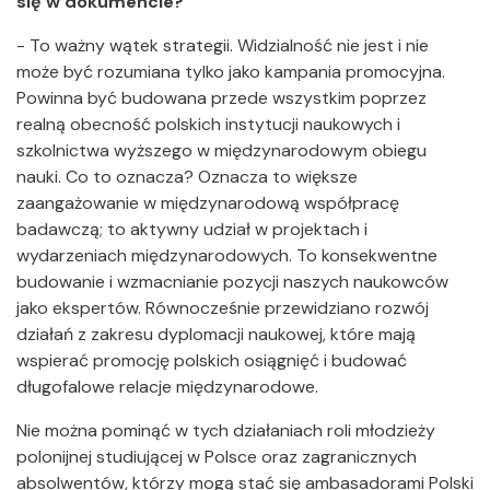
się w dokumencie?
- To ważny wątek strategii. Widzialność nie jest i nie
może być rozumiana tylko jako kampania promocyjna.
Powinna być budowana przede wszystkim poprzez
realną obecność polskich instytucji naukowych i
szkolnictwa wyższego w międzynarodowym obiegu
nauki. Co to oznacza? Oznacza to większe
zaangażowanie w międzynarodową współpracę
badawczą; to aktywny udział w projektach i
wydarzeniach międzynarodowych. To konsekwentne
budowanie i wzmacnianie pozycji naszych naukowców
jako ekspertów. Równocześnie przewidziano rozwój
działań z zakresu dyplomacji naukowej, które mają
wspierać promocję polskich osiągnięć i budować
długofalowe relacje międzynarodowe.
Nie można pominąć w tych działaniach roli młodzieży
polonijnej studiującej w Polsce oraz zagranicznych
absolwentów, którzy mogą stać się ambasadorami Polski