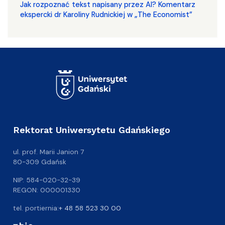
Jak rozpoznać tekst napisany przez AI? Komentarz
ekspercki dr Karoliny Rudnickiej w „The Economist”
Rektorat Uniwersytetu Gdańskiego
ul. prof. Marii Janion 7
80-309 Gdańsk
NIP: 584-020-32-39
REGON: 000001330
tel. portiernia:
+ 48 58 523 30 00