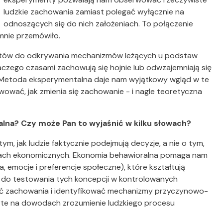
ludzkie zachowania zamiast polegać wyłącznie na
odnoszących się do nich założeniach. To połączenie
 mnie przemówiło.
entów do odkrywania mechanizmów leżących u podstaw
aczego czasami zachowują się hojnie lub odwzajemniają się
a. Metoda eksperymentalna daje nam wyjątkowy wgląd w te
ować, jak zmienia się zachowanie - i nagle teoretyczna
lna? Czy może Pan to wyjaśnić w kilku słowach?
m, jak ludzie faktycznie podejmują decyzje, a nie o tym,
lach ekonomicznych. Ekonomia behawioralna pomaga nam
, emocje i preferencje społeczne), które kształtują
 do testowania tych koncepcji w kontrolowanych
 zachowania i identyfikować mechanizmy przyczynowo-
parte na dowodach zrozumienie ludzkiego procesu