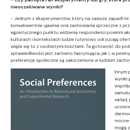
nieoczekiwane wyniki?
- Jednym z eksperymentów, który na zawsze zapadł mi w
konsekwentnie ujawnia ona zachowania sprzeczne z prz
egoistycznego punktu widzenia respondenci powinni a
kulturach i kontekstach ludzie rutynowo odrzucają oferty
wiąże się to z osobistymi kosztami. Ta gotowość do po
sprawiedliwości jest zarówno fascynująca, jak i, w pewny
preferencje społeczne są zakorzenione w ludzkim zacho
Innym 
wyniki 
współpr
samolub
wkład, 
uczest
darmow
mocne 
mogą z