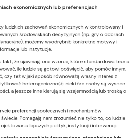
niach ekonomicznych lub preferencjach
 ludzkich zachowań ekonomicznych w kontrolowany i
owanych środowiskach decyzyjnych (np. gry o dobrach
oordynacyjne), możemy wyodrębnić konkretne motywy i
formacje lub instytucje.
o fakt, że ujawniają one wzorce, które standardowa teoria
wać, ile ludzie są gotowi poświęcić, aby pomóc innym,
ść, czy też w jaki sposób równoważą własny interes z
tyfikować heterogeniczność: niektóre osoby są wysoce
ści, a jeszcze inne kierują się wzajemnością lub troską o
rycie preferencji społecznych i mechanizmów
świecie. Pomagają nam zrozumieć nie tylko to, co ludzie
ojektowania lepszych polityk, instytucji i interwencji.
yniosły szczególnie fascynujące, niepokojące lub