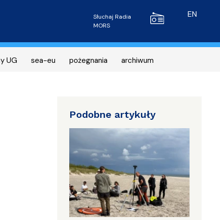
Radio MORS
EN
Słuchaj Radia
MORS
ny UG
sea-eu
pożegnania
archiwum
Podobne artykuły