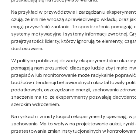
Na przykład w przywództwie i zarządzaniu eksperymenty
czują, że inni nie wnoszą sprawiedliwego wkładu, oraz ja
mogą przywrócić zaufanie. Te spostrzeżenia pomagają 
systemy motywacyjne i systemy informacji zwrotnej. Gry
przejrzystości: liderzy, którzy ignorują te elementy, cz
dostosowane.
W polityce publicznej dowody eksperymentalne okazały
pomagają nam zrozumieć, dlaczego ludzie zbyt mało in
przepisów lub monitorowanie może radykalnie poprawić
bodźców i tendencji behawioralnych ukształtowały polit
podatkowych, oszczędzanie energii, zachowania zdrowo
znaczenie ma to, że eksperymenty pozwalają decydento
szerokim wdrożeniem.
Na rynkach i w instytucjach eksperymenty ujawniają, w j
zachowania. Ma to wpływ na projektowanie aukcji, rynki
przetestowania zmian instytucjonalnych w kontrolowany