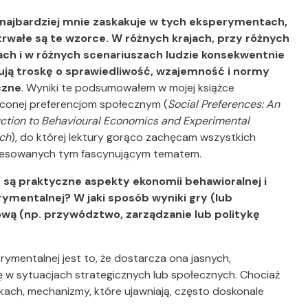
 najbardziej mnie zaskakuje w tych eksperymentach,
 trwałe są te wzorce.
W różnych krajach, przy różnych
ch i w różnych scenariuszach ludzie konsekwentnie
ją troskę o sprawiedliwość, wzajemność i normy
czne
. Wyniki te podsumowałem w mojej książce
conej preferencjom społecznym (
Social Preferences: An
uction to Behavioural Economics and Experimental
ch
), do której lektury gorąco zachęcam wszystkich
resowanych tym fascynującym tematem.
e są praktyczne aspekty ekonomii behawioralnej i
ymentalnej? W jaki sposób wyniki gry (lub
wą (np. przywództwo, zarządzanie lub politykę
ymentalnej jest to, że dostarcza ona jasnych,
 w sytuacjach strategicznych lub społecznych. Chociaż
ch, mechanizmy, które ujawniają, często doskonale