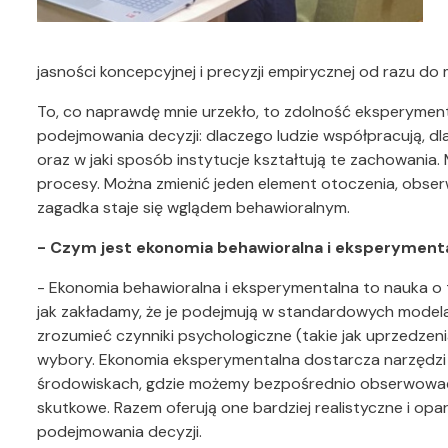
jasności koncepcyjnej i precyzji empirycznej od razu do
To, co naprawdę mnie urzekło, to zdolność eksperym
podejmowania decyzji: dlaczego ludzie współpracują, dl
oraz w jaki sposób instytucje kształtują te zachowani
procesy. Można zmienić jeden element otoczenia, obserw
zagadka staje się wglądem behawioralnym.
- Czym jest ekonomia behawioralna i eksperymenta
- Ekonomia behawioralna i eksperymentalna to nauka o ty
jak zakładamy, że je podejmują w standardowych mode
zrozumieć czynniki psychologiczne (takie jak uprzedzenia
wybory. Ekonomia eksperymentalna dostarcza narzędzi
środowiskach, gdzie możemy bezpośrednio obserwować
skutkowe. Razem oferują one bardziej realistyczne i o
podejmowania decyzji.