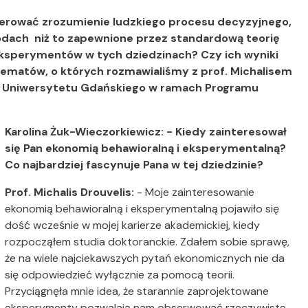
erować zrozumienie ludzkiego procesu decyzyjnego,
wodach niż to zapewnione przez standardową teorię
eksperymentów w tych dziedzinach? Czy ich wyniki
tematów, o których rozmawialiśmy z prof. Michalisem
y Uniwersytetu Gdańskiego w ramach Programu
Karolina Żuk-Wieczorkiewicz: - Kiedy zainteresował
się Pan ekonomią behawioralną i eksperymentalną?
Co najbardziej fascynuje Pana w tej dziedzinie?
Prof. Michalis Drouvelis:
- Moje zainteresowanie
ekonomią behawioralną i eksperymentalną pojawiło się
dość wcześnie w mojej karierze akademickiej, kiedy
rozpocząłem studia doktoranckie. Zdałem sobie sprawę,
że na wiele najciekawszych pytań ekonomicznych nie da
się odpowiedzieć wyłącznie za pomocą teorii.
Przyciągnęła mnie idea, że starannie zaprojektowane
eksperymenty pozwalają nam obserwować rzeczywiste