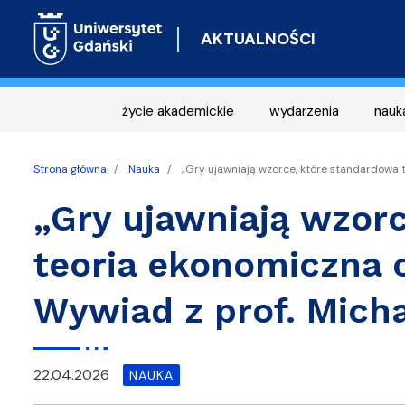
AKTUALNOŚCI
życie akademickie
wydarzenia
nauk
Strona główna
Nauka
„Gry ujawniają wzorce, które standardowa 
„Gry ujawniają wzor
teoria ekonomiczna c
Wywiad z prof. Mich
22.04.2026
NAUKA