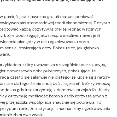
 pamięć, jest klasyczna gra ultimatum, ponieważ
ewidywaniami standardowej teorii ekonomicznej. Z czysto
kceptować każdą pozytywną ofertę, jednak w różnych
, które postrzegają jako niesprawiedliwe, nawet jeśli
święcenia pieniędzy w celu egzekwowania norm
m sensie, otwierająca oczy. Pokazuje to, jak głęboko
waniu.
przykładem, który uważam za szczególnie uderzający, są
gier dotyczących dóbr publicznych, pokazujące, że
aca często się załamuje nie dlatego, że ludzie są z natury
ni, ale dlatego, że nie chcą być „frajerami”, którzy wnoszą
podczas gdy inni korzystają z darmowej przejażdżki. Kiedy
nicy otrzymują możliwość karania osób korzystających z
ej przejażdżki, współpraca znacznie się poprawia. To
przypomnienie, że instytucje i mechanizmy egzekwowania
mienić zbiorowe wyniki.