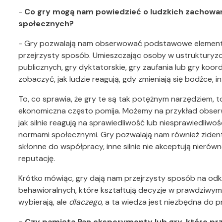
-
Co gry mogą nam powiedzieć o ludzkich zachowa
społecznych?
- Gry pozwalają nam obserwować podstawowe elementy
przejrzysty sposób. Umieszczając osoby w ustrukturyz
publicznych, gry dyktatorskie, gry zaufania lub gry k
zobaczyć, jak ludzie reagują, gdy zmieniają się bodźce, in
To, co sprawia, że gry te są tak potężnym narzędziem, t
ekonomiczna często pomija. Możemy na przykład obserwo
jak silnie reagują na sprawiedliwość lub niesprawiedliwo
normami społecznymi. Gry pozwalają nam również ziden
skłonne do współpracy, inne silnie nie akceptują nierówno
reputację.
Krótko mówiąc, gry dają nam przejrzysty sposób na odk
behawioralnych, które kształtują decyzje w prawdziwym 
wybierają, ale
dlaczego
, a ta wiedza jest niezbędna do pr
- Czy pamięta Pan eksperymenty lub gry, które prz