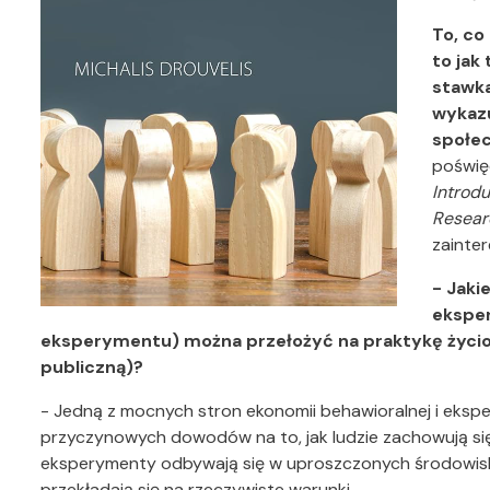
To, co
to jak
stawka
wykazu
społe
poświę
Introd
Resear
zainte
- Jaki
eksper
eksperymentu) można przełożyć na praktykę życio
publiczną)?
- Jedną z mocnych stron ekonomii behawioralnej i eksper
przyczynowych dowodów na to, jak ludzie zachowują się
eksperymenty odbywają się w uproszczonych środowiska
przekładają się na rzeczywiste warunki.