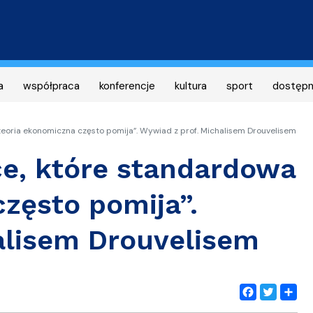
Przejdź
do
treści
a
współpraca
konferencje
kultura
sport
dostęp
teoria ekonomiczna często pomija”. Wywiad z prof. Michalisem Drouvelisem
ce, które standardowa
zęsto pomija”.
alisem Drouvelisem
Facebook
Twitter
Share