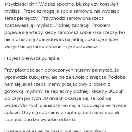
trzydzieści dni”. Widzisz spodnie, bluzkę czy koszulę i
myślisz: „Przecież mogę je sobie zamówić, nie wydając
teraz pieniędzy”. Przychodzi zamówiona rzecz,
zostawiasz ją i myślisz: „Później zapłacę”. Problem
pojawia się wtedy, kiedy zamówisz sobie kilka rzeczy, bo
nie możesz się zdecydować na jedną, i okazuje się, że
wszystkie są fantastyczne - i je zostawiasz.
I tu jest pierwsza pułapka.
Przy płatnościach odroczonych musimy pamiętać, że
wprawdzie kupujemy, ale nie za swoje pieniądze. Podoba
nam się jakaś rzecz, mamy przejściowy problem z
gotówką, myślimy, że zapłacimy później i klikamy „Kupuj”,
po czym po tych 30 dniach okazuje się, że coś się
wydarzyło, tych pieniędzy nie ma, a zobowiązanie trzeba
spłacić. Gdy się spóźnimy z zapłatą, będziemy musieli
zapłacić bardzo wysokie odsetki.
I nagle się okazuje, że zakup był nieprzemyślany,