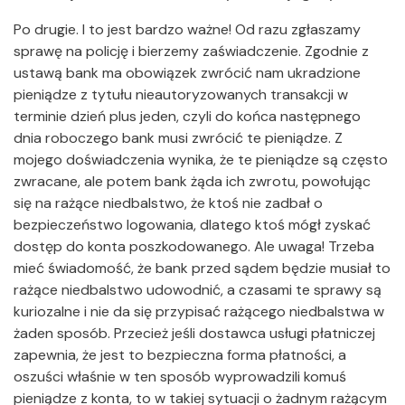
Po drugie. I to jest bardzo ważne! Od razu zgłaszamy
sprawę na policję i bierzemy zaświadczenie. Zgodnie z
ustawą bank ma obowiązek zwrócić nam ukradzione
pieniądze z tytułu nieautoryzowanych transakcji w
terminie dzień plus jeden, czyli do końca następnego
dnia roboczego bank musi zwrócić te pieniądze. Z
mojego doświadczenia wynika, że te pieniądze są często
zwracane, ale potem bank żąda ich zwrotu, powołując
się na rażące niedbalstwo, że ktoś nie zadbał o
bezpieczeństwo logowania, dlatego ktoś mógł zyskać
dostęp do konta poszkodowanego. Ale uwaga! Trzeba
mieć świadomość, że bank przed sądem będzie musiał to
rażące niedbalstwo udowodnić, a czasami te sprawy są
kuriozalne i nie da się przypisać rażącego niedbalstwa w
żaden sposób. Przecież jeśli dostawca usługi płatniczej
zapewnia, że jest to bezpieczna forma płatności, a
oszuści właśnie w ten sposób wyprowadzili komuś
pieniądze z konta, to w takiej sytuacji o żadnym rażącym