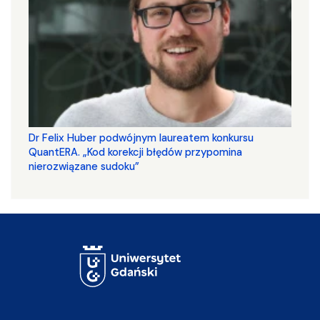
Dr Felix Huber podwójnym laureatem konkursu
QuantERA. „Kod korekcji błędów przypomina
nierozwiązane sudoku”