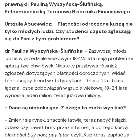
prawną
dr Pauliną Wyszyńską-Ślufińską,
Pełnomocniczką Terenową Rzecznika Finansowego.
Urszula Abucewicz: - Płatności odroczone kuszą nie
tylko młodych ludzi. Czy studenci często zgłaszają
się do Pani z tym problemem?
dr Paulina Wyszyńska-Ślufińska:
-
Zazwyczaj młodzi
ludzie w przedziale wiekowym 18-24 lata mają problem ze
spłatą tzw. chwilówek. Niestety przybywa również
zgłoszeń dotyczących płatności odroczonych. Widać
ten rosnący trend w statystykach. Dziesięć lat temu
łączna liczba zobowiązań w grupie wiekowej 18-24 lata
wynosiła jeden milion, teraz już dwa miliony.
- Dane są niepokojące. Z czego to może wynikać?
- Zmienił się rynek, znacznie łatwiej teraz nabyć książki,
odzież czy nawet buty przez internet, a do tego kuszą
płatności
buy now, pay later
, czyli „Kup teraz, zapłać za