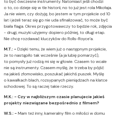
to być ówczesne instrumenty. Natomiast jeśli chodzi
o to, co dzieje się w tle historii, no to już jest rola Mikołaja.
Ja nie wiem, czy dożyję, bo jestem w tym projekcie od 10
lat i jeżeli teraz się go nie uda sfinalizować, to może być
biała flaga. Okres przygotowawczy to będzie rok, zdjęcia
- drugi, muzyki użyjemy dopiero później, to długi etap.
Nie chcę rozdawać kluczyków do Rolls-Royce’a.
M.T.: -
Dzięki temu, że wiem już o następnym projekcie,
że to nastąpiło tak wcześnie (a ja lubię pomarzyć),
to pomysły już rodzą mi się w głowie. Czasem to wcale
nie są instrumenty. Czasem myślę, że trzeba by pójść
na jakieś złomowisko, poszukać jakichś puszek. Myślę
o kawałkach blach, rozsypanych pieniądzach na klatce
schodowej. To są raczej takie rzeczy.
M.K.: - Czy w najbliższym czasie planujecie jakieś
projekty niezwiązane bezpośrednio z filmem?
W.S.: -
Mam też inny, kameralny film o miłości w domu