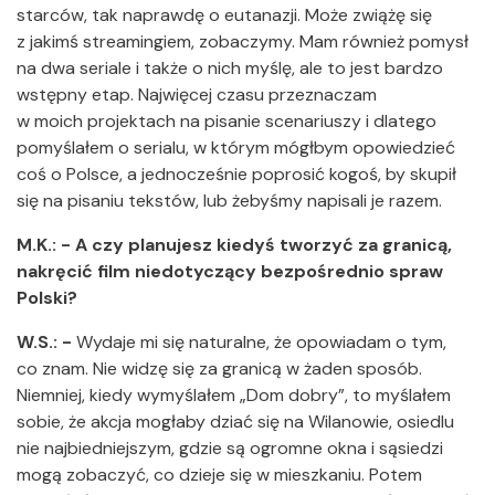
starców, tak naprawdę o eutanazji. Może zwiążę się
z jakimś streamingiem, zobaczymy. Mam również pomysł
na dwa seriale i także o nich myślę, ale to jest bardzo
wstępny etap. Najwięcej czasu przeznaczam
w moich projektach na pisanie scenariuszy i dlatego
pomyślałem o serialu, w którym mógłbym opowiedzieć
coś o Polsce, a jednocześnie poprosić kogoś, by skupił
się na pisaniu tekstów, lub żebyśmy napisali je razem.
M.K.: - A czy planujesz kiedyś tworzyć za granicą,
nakręcić film niedotyczący bezpośrednio spraw
Polski?
W.S.: -
Wydaje mi się naturalne, że opowiadam o tym,
co znam. Nie widzę się za granicą w żaden sposób.
Niemniej, kiedy wymyślałem „Dom dobry”, to myślałem
sobie, że akcja mogłaby dziać się na Wilanowie, osiedlu
nie najbiedniejszym, gdzie są ogromne okna i sąsiedzi
mogą zobaczyć, co dzieje się w mieszkaniu. Potem