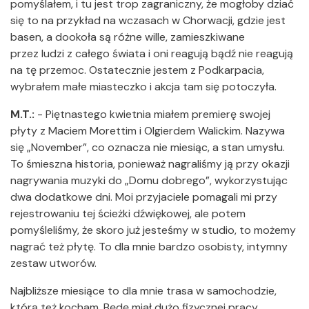
pomyślałem, i tu jest trop zagraniczny, że mogłoby dziać
się to na przykład na wczasach w Chorwacji, gdzie jest
basen, a dookoła są różne wille, zamieszkiwane
przez ludzi z całego świata i oni reagują bądź nie reagują
na tę przemoc. Ostatecznie jestem z Podkarpacia,
wybrałem małe miasteczko i akcja tam się potoczyła.
M.T.:
- Piętnastego kwietnia miałem premierę swojej
płyty z Maciem Morettim i Olgierdem Walickim. Nazywa
się „November”, co oznacza nie miesiąc, a stan umysłu.
To śmieszna historia, ponieważ nagraliśmy ją przy okazji
nagrywania muzyki do „Domu dobrego”, wykorzystując
dwa dodatkowe dni. Moi przyjaciele pomagali mi przy
rejestrowaniu tej ścieżki dźwiękowej, ale potem
pomyśleliśmy, że skoro już jesteśmy w studio, to możemy
nagrać też płytę. To dla mnie bardzo osobisty, intymny
zestaw utworów.
Najbliższe miesiące to dla mnie trasa w samochodzie,
którą też kocham. Będę miał dużo fizycznej pracy