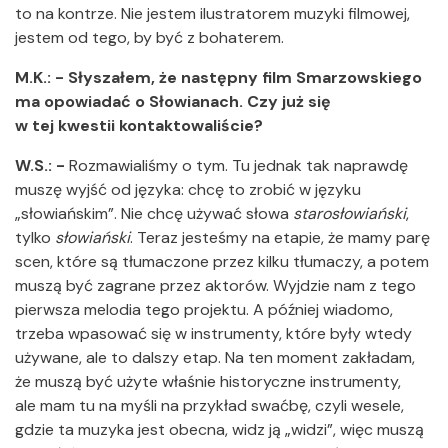
to na kontrze. Nie jestem ilustratorem muzyki filmowej,
jestem od tego, by być z bohaterem.
M.K.: - Słyszałem, że następny film Smarzowskiego
ma opowiadać o Słowianach. Czy już się
w tej kwestii kontaktowaliście?
W.S.: -
Rozmawialiśmy o tym. Tu jednak tak naprawdę
muszę wyjść od języka: chcę to zrobić w języku
„słowiańskim”. Nie chcę używać słowa
starosłowiański
,
tylko
słowiański
. Teraz jesteśmy na etapie, że mamy parę
scen, które są tłumaczone przez kilku tłumaczy, a potem
muszą być zagrane przez aktorów. Wyjdzie nam z tego
pierwsza melodia tego projektu. A później wiadomo,
trzeba wpasować się w instrumenty, które były wtedy
używane, ale to dalszy etap. Na ten moment zakładam,
że muszą być użyte właśnie historyczne instrumenty,
ale mam tu na myśli na przykład swaćbę, czyli wesele,
gdzie ta muzyka jest obecna, widz ją „widzi”, więc muszą