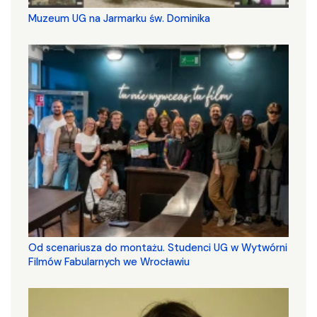
Muzeum UG na Jarmarku św. Dominika
Od scenariusza do montażu. Studenci UG w Wytwórni
Filmów Fabularnych we Wrocławiu