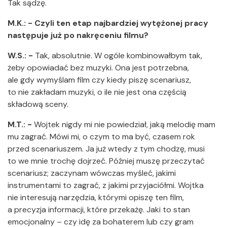
Tak sądzę.
M.K.: - Czyli ten etap najbardziej wytężonej pracy
następuje już po nakręceniu filmu?
W.S.: -
Tak, absolutnie. W ogóle kombinowałbym tak,
żeby opowiadać bez muzyki. Ona jest potrzebna,
ale gdy wymyślam film czy kiedy piszę scenariusz,
to nie zakładam muzyki, o ile nie jest ona częścią
składową sceny.
M.T.: -
Wojtek nigdy mi nie powiedział, jaką melodię mam
mu zagrać. Mówi mi, o czym to ma być, czasem rok
przed scenariuszem. Ja już wtedy z tym chodzę, musi
to we mnie trochę dojrzeć. Później muszę przeczytać
scenariusz; zaczynam wówczas myśleć, jakimi
instrumentami to zagrać, z jakimi przyjaciółmi. Wojtka
nie interesują narzędzia, którymi opiszę ten film,
a precyzja informacji, które przekażę. Jaki to stan
emocjonalny – czy idę za bohaterem lub czy gram