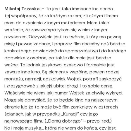
Mikołaj Trzaska: -
To jest taka immanentna cecha
tej współpracy, że za każdym razem, z każdym filmem
mam do czynienia z innym materiałem. Mam takie
wrażenie, że zawsze spotykam się w nim z innym
reżyserem. Oczywiście jest to twórca, który ma pewną
misję i pewne zadanie, i poprzez film chciałby coś bardzo
konkretnego powiedzieć do społeczeństwa i do każdego
człowieka z osobna, co także dla mnie jest bardzo
ważne. To jednak językowo, czasowo i formalnie jest
zawsze inne kino. Są elementy wspólne, pewien rodzaj
montażu, narracji, aczkolwiek Wojtek potrafi zaskoczyć
i zrezygnować z jakiejś ubitej drogi. I to sobie cenię.
Właściwie nie wiem, jaki numer Wojtek za chwilę wykręci.
Mogę się domyślać, że to będzie kino na najszerszym
ekranie lub że to może być film zamknięty w czterech
ścianach, jak w przypadku „Kuracji” czy jego
najnowszego filmu („Domu dobrego” - przyp. red.).
No i moja muzyka… która nie wiem do końca, czy jest