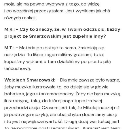
moja, ale na pewno wypływa z tego, co widzę
i co wcześniej przeczytałem. Jest wynikiem jakichś
różnych reakcji.
M.K.: - Czy to znaczy, że, w Twoim odczuciu, każdy
projekt ze Smarzowskim jest zupełnie inny?
M.T.: -
Materia pozostaje ta sama. Zmieniają się
narzędzia. Tu liście zagarnialiśmy grabiami, tutaj
kopaliśmy widłami, a tam działaliśmy po prostu piłą
łańcuchową.
Wojciech Smarzowski: -
Dla mnie zawsze było ważne,
żeby muzyka ilustrowała to, co dzieje się w głowie
bohatera, jego stan emocjonalny. Żeby nie była muzyką
ilustracyjną, taką, do której noga tupie i łatwiej
przechodzi akcja. Czasem jest tak, że Mikołaj inaczej niż
ja postrzega muzykę, ale obaj chyba doceniamy ciszę
i to jest największa wartość. Drugą dużą wartością jest
to, że podobnie postrzegamy świat. „Kuracja”
jest tego