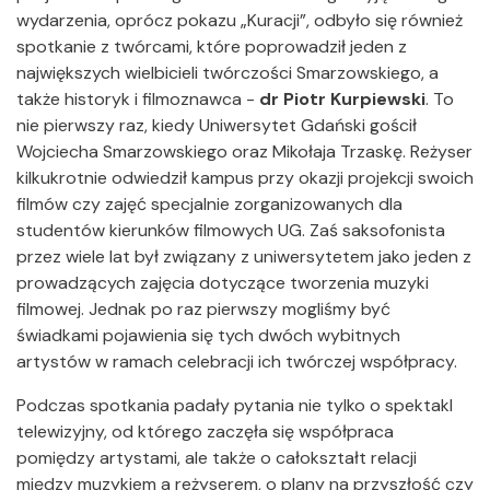
wydarzenia, oprócz pokazu „Kuracji”, odbyło się również
spotkanie z twórcami, które poprowadził jeden z
największych wielbicieli twórczości Smarzowskiego, a
także historyk i filmoznawca -
dr Piotr Kurpiewski
. To
nie pierwszy raz, kiedy Uniwersytet Gdański gościł
Wojciecha Smarzowskiego oraz Mikołaja Trzaskę. Reżyser
kilkukrotnie odwiedził kampus przy okazji projekcji swoich
filmów czy zajęć specjalnie zorganizowanych dla
studentów kierunków filmowych UG. Zaś saksofonista
przez wiele lat był związany z uniwersytetem jako jeden z
prowadzących zajęcia dotyczące tworzenia muzyki
filmowej. Jednak po raz pierwszy mogliśmy być
świadkami pojawienia się tych dwóch wybitnych
artystów w ramach celebracji ich twórczej współpracy.
Podczas spotkania padały pytania nie tylko o spektakl
telewizyjny, od którego zaczęła się współpraca
pomiędzy artystami, ale także o całokształt relacji
między muzykiem a reżyserem, o plany na przyszłość czy