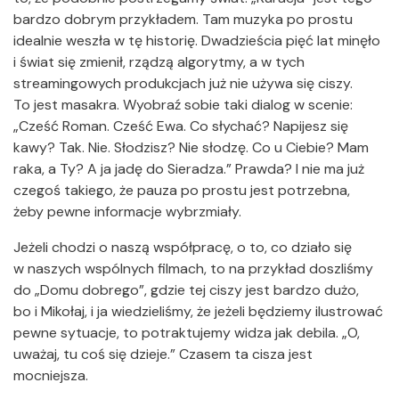
bardzo dobrym przykładem. Tam muzyka po prostu
idealnie weszła w tę historię. Dwadzieścia pięć lat minęło
i świat się zmienił, rządzą algorytmy, a w tych
streamingowych produkcjach już nie używa się ciszy.
To jest masakra. Wyobraź sobie taki dialog w scenie:
„Cześć Roman. Cześć Ewa. Co słychać? Napijesz się
kawy? Tak. Nie. Słodzisz? Nie słodzę. Co u Ciebie? Mam
raka, a Ty? A ja jadę do Sieradza.” Prawda? I nie ma już
czegoś takiego, że pauza po prostu jest potrzebna,
żeby pewne informacje wybrzmiały.
Jeżeli chodzi o naszą współpracę, o to, co działo się
w naszych wspólnych filmach, to na przykład doszliśmy
do „Domu dobrego”, gdzie tej ciszy jest bardzo dużo,
bo i Mikołaj, i ja wiedzieliśmy, że jeżeli będziemy ilustrować
pewne sytuacje, to potraktujemy widza jak debila. „O,
uważaj, tu coś się dzieje.” Czasem ta cisza jest
mocniejsza.