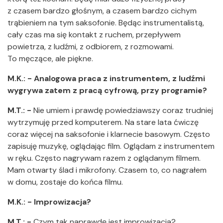
z czasem bardzo głośnym, a czasem bardzo cichym
trąbieniem na tym saksofonie. Będąc instrumentalistą,
cały czas ma się kontakt z ruchem, przepływem
powietrza, z ludźmi, z odbiorem, z rozmowami.
To męczące, ale piękne.
M.K.: - Analogowa praca z instrumentem, z ludźmi
wygrywa zatem z pracą cyfrową, przy programie?
M.T.: -
Nie umiem i prawdę powiedziawszy coraz trudniej
wytrzymuję przed komputerem. Na stare lata ćwiczę
coraz więcej na saksofonie i klarnecie basowym. Często
zapisuję muzykę, oglądając film. Oglądam z instrumentem
w ręku. Często nagrywam razem z oglądanym filmem.
Mam otwarty ślad i mikrofony. Czasem to, co nagrałem
w domu, zostaje do końca filmu.
M.K.: - Improwizacja?
M.T.: -
Czym tak naprawdę jest improwizacja?