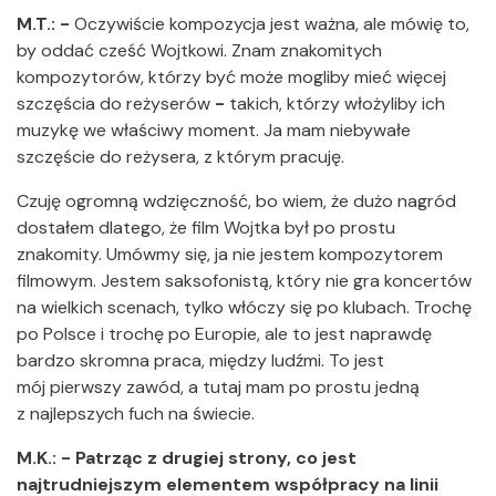
M.T.: -
Oczywiście kompozycja jest ważna, ale mówię to,
by oddać cześć Wojtkowi. Znam znakomitych
kompozytorów, którzy być może mogliby mieć więcej
szczęścia do reżyserów
-
takich, którzy włożyliby ich
muzykę we właściwy moment. Ja mam niebywałe
szczęście do reżysera, z którym pracuję.
Czuję ogromną wdzięczność, bo wiem, że dużo nagród
dostałem dlatego, że film Wojtka był po prostu
znakomity. Umówmy się, ja nie jestem kompozytorem
filmowym. Jestem saksofonistą, który nie gra koncertów
na wielkich scenach, tylko włóczy się po klubach. Trochę
po Polsce i trochę po Europie, ale to jest naprawdę
bardzo skromna praca, między ludźmi. To jest
mój pierwszy zawód, a tutaj mam po prostu jedną
z najlepszych fuch na świecie.
M.K.: - Patrząc
z drugiej strony, co jest
najtrudniejszym elementem współpracy na linii