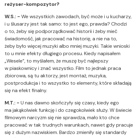
reżyser-kompozytor?
W.S.: -
We wszystkich zawodach, być może i u kucharzy,
i u ślusarzy jest tak samo: to jest ego, prawda? Chodzi
o to, żeby się podporządkować historii i żeby mieć
świadomość, jak pracować na historię, a nie na to,
żeby było więcej muzyki albo mniej muzyki. Takie wnioski
to u mnie efekty długiego procesu. Kiedy napisałem
„Wesele”, to myślałem, że muszę być najlepszy
w piaskownicy i znać wszystko. Film to jednak praca
zbiorowa, są tu aktorzy, jest montaż, muzyka,
postprodukcja i to wszystko to elementy, które składają
się na efekt finalny.
M.T.: -
U nas dawno skończyły się czasy, kiedy ego
ma jakąkolwiek funkcję i do czegokolwiek służy. W świecie
filmowym narcyzm się nie sprawdza, mało kto chce
pracować w tak trudnych warunkach, nawet gdy pracuje
się z dużym nazwiskiem. Bardzo zmieniły się standardy