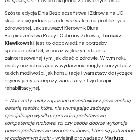
na spokojnie
- stwierdziła jedna z odważnych osób.
Szósta edycja Dnia Bezpieczeństwa i Zdrowia na UG
skupiała się jednak przede wszystkim na profilaktyce
zdrowotnej. Jak zauważył Kierownik Biura
Bezpieczeństwa Pracy i Ochrony Zdrowia,
Tomasz
Klawikowski
, jest to odpowiedź na potrzeby
społeczności UG, w coraz większym stopniu
zainteresowanej tym, jak dbać o zdrowie. W tym roku
osoby uczestniczące w wydarzeniu mogły skorzystać z
takich możliwości, jak konsultacje i warsztaty dotyczące
higieny jamy ustnej czy warsztaty z fizjoterapii
rehabilitacyjnej.
- Warsztaty miały zapoznać uczestników z powszechną
baterią testów, która, nie wymagając żadnego
specjalnego wysiłku, sprawdza podstawowe
kompetencje ruchowe, to, czy osoba dobrze wykonuje
pewne podstawowe wzorce ruchowe, które są potrzebne
w codziennym życiu
- wyjaśnił prowadzący
Mariusz