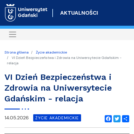
Przejdź
do
AKTUALNOŚCI
treści
Strona główna
Życie akademickie
VI Dzień Bezpieczeństwa i Zdrowia na Uniwersytecie Gdańskim -
relacja
VI Dzień Bezpieczeństwa i
Zdrowia na Uniwersytecie
Gdańskim - relacja
14.05.2026
ŻYCIE AKADEMICKIE
Facebook
Twitter
Shar