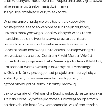
analizy danych, modelowania i wspierania decyzji, a także
jakie realne potrzeby mają dziś firmy i
instytucje działające w tym sektorze.
W programie znajdą się wystąpienia eksperckie
poświęcone zastosowaniom sztucznej inteligencji,
uczenia maszynowego i analizy danych w sektorze
morskim, sesje networkingowe oraz prezentacje
projektów studenckich realizowanych w ramach
Laboratorium Innowacji DataWaves, zainicjowanego i
prowadzonego przez Centrum Fizyki Morza. Wśród
uczestników programu DataWaves są studenci WMFI UG,
Politechniki Warszawskiej i Uniwersytetu Morskiego
w Gdyni, którzy pracując nad projektami mierzyli się z
autentycznymi wyzwaniami technologicznymi
zgłoszonymi przez firmy z branży morskiej.
Jak przyznaje dr Aleksandra Dudkowska, „branża morska
już dziś coraz wyraźniej korzysta z rozwiązań opartych
na danych, ale jesteśmy w momencie, w którym trzeba