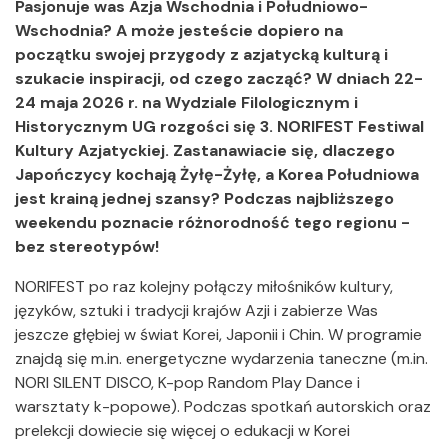
Pasjonuje was Azja Wschodnia i Południowo-
Wschodnia? A może jesteście dopiero na
początku swojej przygody z azjatycką kulturą i
szukacie inspiracji, od czego zacząć? W dniach 22-
24 maja 2026 r. na Wydziale Filologicznym i
Historycznym UG rozgości się 3. NORIFEST Festiwal
Kultury Azjatyckiej. Zastanawiacie się, dlaczego
Japończycy kochają Żyłę-Żyłę, a Korea Południowa
jest krainą jednej szansy? Podczas najbliższego
weekendu poznacie różnorodność tego regionu -
bez stereotypów!
NORIFEST po raz kolejny połączy miłośników kultury,
języków, sztuki i tradycji krajów Azji i zabierze Was
jeszcze głębiej w świat Korei, Japonii i Chin. W programie
znajdą się m.in. energetyczne wydarzenia taneczne (m.in.
NORI SILENT DISCO, K-pop Random Play Dance i
warsztaty k-popowe). Podczas spotkań autorskich oraz
prelekcji dowiecie się więcej o edukacji w Korei