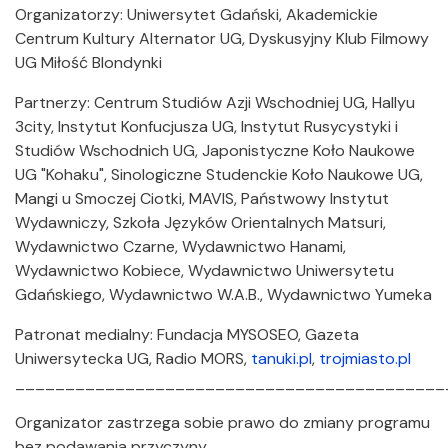
Organizatorzy: Uniwersytet Gdański, Akademickie
Centrum Kultury Alternator UG, Dyskusyjny Klub Filmowy
UG Miłość Blondynki
Partnerzy: Centrum Studiów Azji Wschodniej UG, Hallyu
3city, Instytut Konfucjusza UG, Instytut Rusycystyki i
Studiów Wschodnich UG, Japonistyczne Koło Naukowe
UG "Kohaku", Sinologiczne Studenckie Koło Naukowe UG,
Mangi u Smoczej Ciotki, MAVIS, Państwowy Instytut
Wydawniczy, Szkoła Języków Orientalnych Matsuri,
Wydawnictwo Czarne, Wydawnictwo Hanami,
Wydawnictwo Kobiece, Wydawnictwo Uniwersytetu
Gdańskiego, Wydawnictwo W.A.B., Wydawnictwo Yumeka
Patronat medialny: Fundacja MYSOSEO, Gazeta
Uniwersytecka UG, Radio MORS,
tanuki.pl
,
trojmiasto.pl
___________________________________________
Organizator zastrzega sobie prawo do zmiany programu
bez podawania przyczyny.