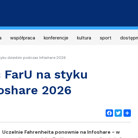
Przejdź
do
treści
a
współpraca
konferencje
kultura
sport
dostęp
tyku dziedzin podczas Infoshare 2026
 FarU na styku
foshare 2026
Facebook
Twitter
Share
Uczelnie Fahrenheita ponownie na Infoshare - w