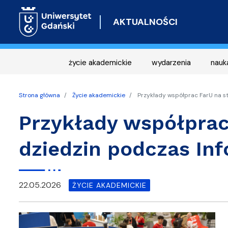
AKTUALNOŚCI
życie akademickie
wydarzenia
nauk
Strona główna
Życie akademickie
Przykłady współprac FarU na s
Przykłady współprac
dziedzin podczas In
22.05.2026
ŻYCIE AKADEMICKIE