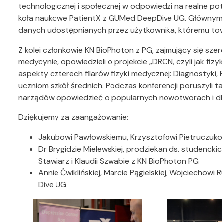
technologicznej i społecznej w odpowiedzi na realne p
koła naukowe PatientX z GUMed DeepDive UG. Głównym zał
danych udostępnianych przez użytkownika, któremu tow
Z kolei członkowie KN BioPhoton z PG, zajmujący się sze
medycynie, opowiedzieli o projekcie „DRON, czyli jak fiz
aspekty czterech filarów fizyki medycznej: Diagnostyki, 
uczniom szkół średnich. Podczas konferencji poruszyli t
narządów opowiedzieć o popularnych nowotworach i db
Dziękujemy za zaangażowanie:
Jakubowi Pawłowskiemu, Krzysztofowi Pietruczuk
Dr Brygidzie Mielewskiej, prodziekan ds. studenck
Stawiarz i Klaudii Szwabie z KN BioPhoton PG
Annie Ćwiklińskiej, Marcie Pągielskiej, Wojciechowi 
Dive UG