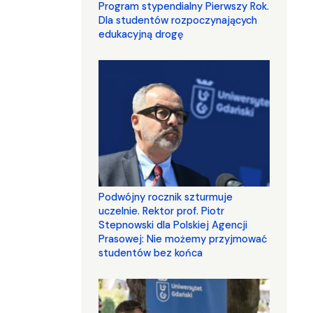
Program stypendialny Pierwszy Rok.
Dla studentów rozpoczynających
edukacyjną drogę
Podwójny rocznik szturmuje
uczelnie. Rektor prof. Piotr
Stepnowski dla Polskiej Agencji
Prasowej: Nie możemy przyjmować
studentów bez końca