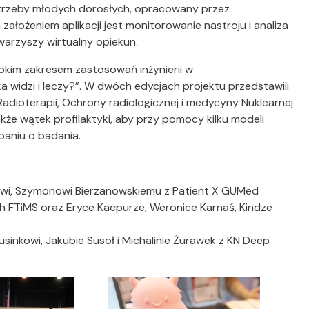
otrzeby młodych dorosłych, opracowany przez
ożeniem aplikacji jest monitorowanie nastroju i analiza
arzyszy wirtualny opiekun.
rokim zakresem zastosowań inżynierii w
yka widzi i leczy?”. W dwóch edycjach projektu przedstawili
Radioterapii, Ochrony radiologicznej i medycyny Nuklearnej
akże wątek profilaktyki, aby przy pomocy kilku modeli
aniu o badania.
owi, Szymonowi Bierzanowskiemu z Patient X GUMed
ich FTiMS oraz Eryce Kacpurze, Weronice Karnaś, Kindze
Rusinkowi, Jakubie Susoł i Michalinie Żurawek z KN Deep