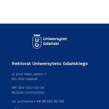
Rektorat Uniwersytetu Gdańskiego
ul. prof. Marii Janion 7
80-309 Gdańsk
NIP: 584-020-32-39
REGON: 000001330
tel. portiernia:
+ 48 58 523 30 00