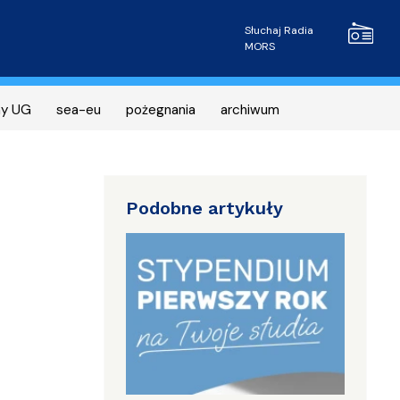
Radio MOR
Słuchaj Radia
MORS
ny UG
sea-eu
pożegnania
archiwum
Podobne artykuły