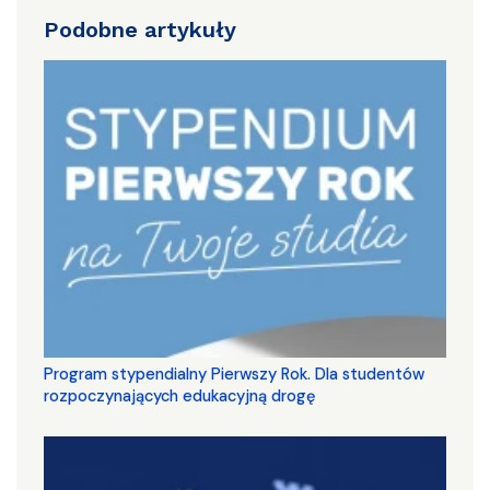
Podobne artykuły
Program stypendialny Pierwszy Rok. Dla studentów
rozpoczynających edukacyjną drogę