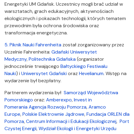
Energetyki UM Gdańsk. Uczestnicy mogli brać udział w
warsztatach, grach edukacyjnych, aktywnościach
ekologicznych i pokazach technologii, których tematem
przewodnim była ochrona środowiska oraz
transformacja energetyczna.
5. Piknik Nauki Fahrenheita
został zorganizowany przez
Uczelnie Fahrenheita:
Gdański Uniwersytet
Medyczny
,
Politechnika Gdańska
(organizator
jednocześnie trwającego
Bałtyckiego Festiwalu
Nauki
) i
Uniwersytet Gdański
oraz
Hevelianum
. Wstęp na
wydarzenie był bezpłatny.
Partnerem wydarzenia był
Samorząd Województwa
Pomorskiego
oraz:
Amberexpo
,
Invest in
Pomerania
Agencja Rozwoju Pomorza
,
Aramco
Europe
,
Polskie Elektrownie Jądrowe
,
Fundacja ORLEN dla
Pomorza
,
Centrum Informacji i Edukacji Ekologicznej
,
Port
Czystej Energii
,
Wydział Ekologii i Energetyki Urzędu