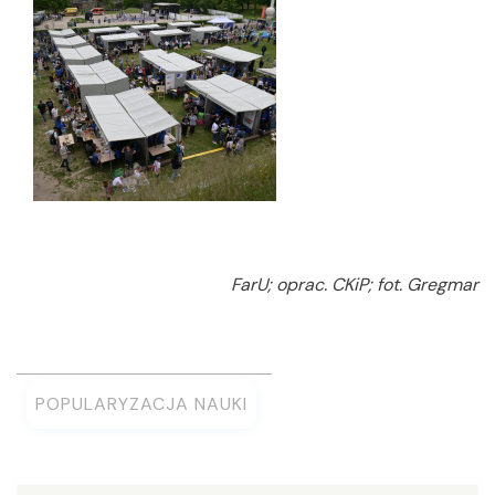
FarU; oprac. CKiP; fot. Gregmar
POPULARYZACJA NAUKI