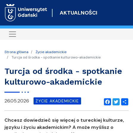
Przejdź
do
AKTUALNOŚCI
treści
Strona główna
Życie akademickie
Turcja od środka - spotkanie kulturowo-akademickie
Turcja od środka - spotkanie
kulturowo-akademickie
26.05.2026
ŻYCIE AKADEMICKIE
Facebook
Twitter
Shar
Chcesz dowiedzieć się więcej o tureckiej kulturze,
języku i życiu akademickim? A może myślisz o