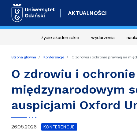
AKTUALNOŚCI
życie akademickie
wydarzenia
nauk
Strona główna
Konferencje
O zdrowiu i ochronie prawnej na mię
O zdrowiu i ochronie
międzynarodowym s
auspicjami Oxford Un
26.05.2026
KONFERENCJE