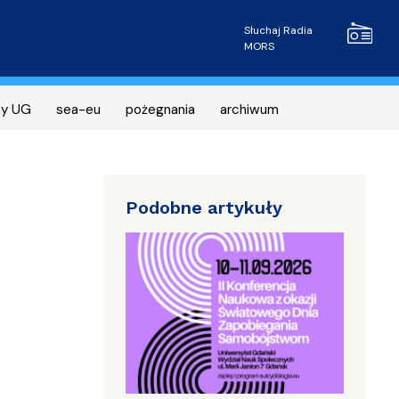
Radio MOR
Słuchaj Radia
MORS
ny UG
sea-eu
pożegnania
archiwum
Podobne artykuły