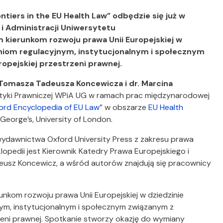
iers in the EU Health Law” odbędzie się już w
 i Administracji Uniwersytetu
kierunkom rozwoju prawa Unii Europejskiej w
niom regulacyjnym, instytucjonalnym i społecznym
pejskiej przestrzeni prawnej.
G Tomasza Tadeusza Koncewicza i dr. Marcina
styki Prawniczej WPiA UG w ramach prac międzynarodowej
ord Encyclopedia of EU Law
” w obszarze
EU Health
 George’s, University of London.
 wydawnictwa Oxford University Press z zakresu prawa
opedii jest Kierownik Katedry Prawa Europejskiego i
eusz Koncewicz, a wśród autorów znajdują się pracownicy
kom rozwoju prawa Unii Europejskiej w dziedzinie
ym, instytucjonalnym i społecznym związanym z
eni prawnej. Spotkanie stworzy okazję do wymiany