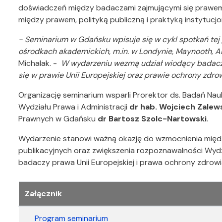
doświadczeń między badaczami zajmującymi się prawem U
między prawem, polityką publiczną i praktyką instytucjo
- Seminarium w Gdańsku wpisuje się w cykl spotkań tej 
ośrodkach akademickich, m.in. w Londynie, Maynooth, A
Michalak. -
W wydarzeniu wezmą udział wiodący badacze
się w prawie Unii Europejskiej oraz prawie ochrony zdrow
Organizację seminarium wsparli Prorektor ds. Badań N
Wydziału Prawa i Administracji
dr hab. Wojciech Zalews
Prawnych w Gdańsku
dr Bartosz Szolc-Nartowski
.
Wydarzenie stanowi ważną okazję do wzmocnienia mię
publikacyjnych oraz zwiększenia rozpoznawalności Wydz
badaczy prawa Unii Europejskiej i prawa ochrony zdrowi
Załączniki
Załącznik
Program seminarium