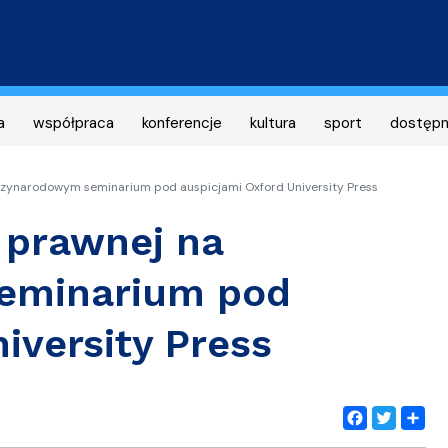
Przejdź
do
treści
a
współpraca
konferencje
kultura
sport
dostęp
dzynarodowym seminarium pod auspicjami Oxford University Press
 prawnej na
eminarium pod
iversity Press
Facebook
Twitter
Share