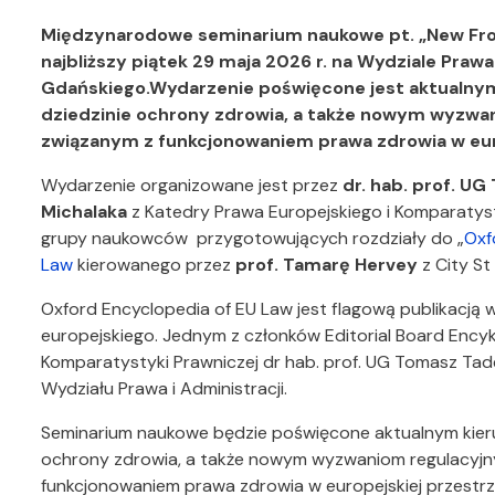
Międzynarodowe seminarium naukowe pt. „New Front
najbliższy piątek 29 maja 2026 r. na Wydziale Prawa
Gdańskiego.Wydarzenie poświęcone jest aktualnym 
dziedzinie ochrony zdrowia, a także nowym wyzwa
związanym z funkcjonowaniem prawa zdrowia w euro
Wydarzenie organizowane jest przez
dr. hab. prof. U
Michalaka
z Katedry Prawa Europejskiego i Komparaty
grupy naukowców przygotowujących rozdziały do „
Oxf
Law
kierowanego przez
prof. Tamarę Hervey
z City St
Oxford Encyclopedia of EU Law jest flagową publikacją
europejskiego. Jednym z członków Editorial Board Encykl
Komparatystyki Prawniczej dr hab. prof. UG Tomasz Tad
Wydziału Prawa i Administracji.
Seminarium naukowe będzie poświęcone aktualnym kierun
ochrony zdrowia, a także nowym wyzwaniom regulacyjn
funkcjonowaniem prawa zdrowia w europejskiej przestrz