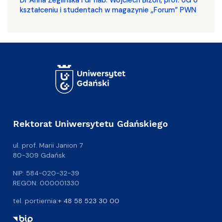
​​​​​​​Dr Anna Żeglińska i dr hab. Wojciech Bizon, prof. UG o
kształceniu i studentach w magazynie „Forum” PWN
Rektorat Uniwersytetu Gdańskiego
ul. prof. Marii Janion 7
80-309 Gdańsk
NIP: 584-020-32-39
REGON: 000001330
tel. portiernia:
+ 48 58 523 30 00