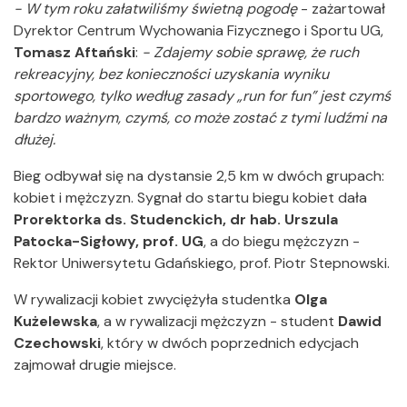
- W tym roku załatwiliśmy świetną pogodę
- zażartował
Dyrektor Centrum Wychowania Fizycznego i Sportu UG,
Tomasz Aftański
:
- Zdajemy sobie sprawę, że ruch
rekreacyjny, bez konieczności uzyskania wyniku
sportowego, tylko według zasady „run for fun” jest czymś
bardzo ważnym, czymś, co może zostać z tymi ludźmi na
dłużej.
Bieg odbywał się na dystansie 2,5 km w dwóch grupach:
kobiet i mężczyzn. Sygnał do startu biegu kobiet dała
Prorektorka ds. Studenckich, dr hab. Urszula
Patocka-Sigłowy, prof. UG
, a do biegu mężczyzn -
Rektor Uniwersytetu Gdańskiego, prof. Piotr Stepnowski.
W rywalizacji kobiet zwyciężyła studentka
Olga
Kużelewska
, a w rywalizacji mężczyzn - student
Dawid
Czechowski
, który w dwóch poprzednich edycjach
zajmował drugie miejsce.