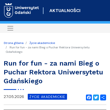
Przejdź
do
AKTUALNOŚCI
treści
Strona główna
Życie akademickie
Run for fun - za nami Bieg o Puchar Rektora Uniwersytetu
Gdańskiego
Run for fun - za nami Bieg o
Puchar Rektora Uniwersytetu
Gdańskiego
27.05.2026
ŻYCIE AKADEMICKIE
Facebook
Twitter
Shar