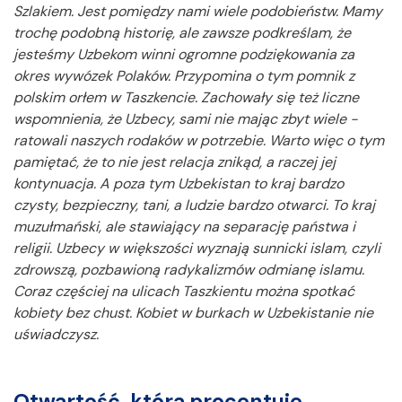
Szlakiem. Jest pomiędzy nami wiele podobieństw. Mamy
trochę podobną historię, ale zawsze podkreślam, że
jesteśmy Uzbekom winni ogromne podziękowania za
okres wywózek Polaków. Przypomina o tym pomnik z
polskim orłem w Taszkencie. Zachowały się też liczne
wspomnienia, że Uzbecy, sami nie mając zbyt wiele -
ratowali naszych rodaków w potrzebie. Warto więc o tym
pamiętać, że to nie jest relacja znikąd, a raczej jej
kontynuacja. A poza tym Uzbekistan to kraj bardzo
czysty, bezpieczny, tani, a ludzie bardzo otwarci. To kraj
muzułmański, ale stawiający na separację państwa i
religii. Uzbecy w większości wyznają sunnicki islam, czyli
zdrowszą, pozbawioną radykalizmów odmianę islamu.
Coraz częściej na ulicach Taszkientu można spotkać
kobiety bez chust. Kobiet w burkach w Uzbekistanie nie
uświadczysz.
Otwartość, która procentuje