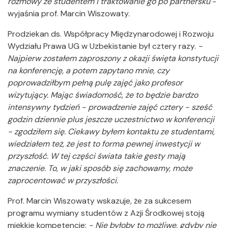
rozmowy ze studentem i traktowanie go po partnersku
-
wyjaśnia prof. Marcin Wiszowaty.
Prodziekan ds. Współpracy Międzynarodowej i Rozwoju
Wydziału Prawa UG w Uzbekistanie był cztery razy.
-
Najpierw zostałem zaproszony z okazji święta konstytucji
na konferencję, a potem zapytano mnie, czy
poprowadziłbym pełną pulę zajęć jako profesor
wizytujący. Mając świadomość, że to będzie bardzo
intensywny tydzień - prowadzenie zajęć cztery - sześć
godzin dziennie plus jeszcze uczestnictwo w konferencji
- zgodziłem się. Ciekawy byłem kontaktu ze studentami,
wiedziałem też, że jest to forma pewnej inwestycji w
przyszłość. W tej części świata takie gesty mają
znaczenie. To, w jaki sposób się zachowamy, może
zaprocentować w przyszłości.
Prof. Marcin Wiszowaty wskazuje, że za sukcesem
programu wymiany studentów z Azji Środkowej stoją
miękkie kompetencje:
- Nie byłoby to możliwe, gdyby nie