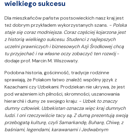
wielkiego sukcesu
Dla mieszkańców państw postsowieckich nasz kraj jest
też dobrym przykładem wykorzystanych szans.
- Polska
staje się coraz modniejsza. Coraz częściej kojarzona jest
z historią wielkiego sukcesu. Studenci z najlepszych
uczelni prawniczych i biznesowych Azji Środkowej chcą
tu przyjechać i na własne oczy zobaczyć ten rozwój
-
dodaje prof. Marcin M. Wiszowaty.
Podobna historia, gościnność, tradycje rodzinne
sprawiają, że Polakom łatwo znaleźć wspólny język z
Kazachami czy Uzbekami. Prodziekan nie ukrywa, że jest
pod wrażeniem ich pilności, skromności, uszanowania
hierarchii i dumy ze swojego kraju:
- Uzbek to znaczy
dumny człowiek. Uzbekistan oznacza więc kraj dumnych
ludzi. I oni rzeczywiście tacy są. Z dumą prezentują swoją
przebogatą kulturę, czyli Samarkandę, Buharę, Chiwę, z
baśniami, legendami, karawanami i Jedwabnym