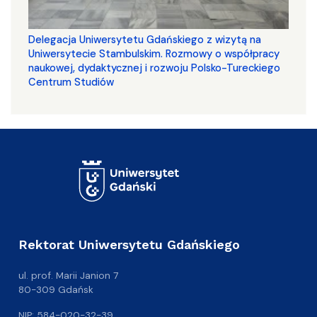
Delegacja Uniwersytetu Gdańskiego z wizytą na
Uniwersytecie Stambulskim. Rozmowy o współpracy
naukowej, dydaktycznej i rozwoju Polsko-Tureckiego
Centrum Studiów
Rektorat Uniwersytetu Gdańskiego
ul. prof. Marii Janion 7
80-309 Gdańsk
NIP: 584-020-32-39