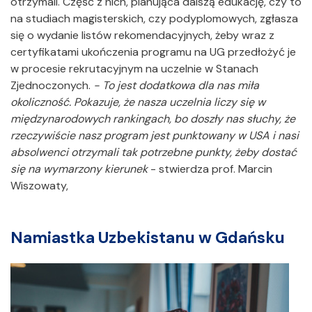
otrzymali. Część z nich, planująca dalszą edukację, czy to
na studiach magisterskich, czy podyplomowych, zgłasza
się o wydanie listów rekomendacyjnych, żeby wraz z
certyfikatami ukończenia programu na UG przedłożyć je
w procesie rekrutacyjnym na uczelnie w Stanach
Zjednoczonych.
- To jest dodatkowa dla nas miła
okoliczność. Pokazuje, że nasza uczelnia liczy się w
międzynarodowych rankingach, bo doszły nas słuchy, że
rzeczywiście nasz program jest punktowany w USA i nasi
absolwenci otrzymali tak potrzebne punkty, żeby dostać
się na wymarzony kierunek
- stwierdza prof. Marcin
Wiszowaty,
Namiastka Uzbekistanu w Gdańsku