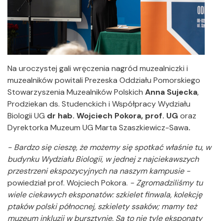
Na uroczystej gali wręczenia nagród muzealniczki i
muzealników powitali Prezeska Oddziału Pomorskiego
Stowarzyszenia Muzealników Polskich
Anna Sujecka
,
Prodziekan ds. Studenckich i Współpracy Wydziału
Biologii UG
dr hab. Wojciech Pokora, prof. UG
oraz
Dyrektorka Muzeum UG Marta Szaszkiewicz-Sawa
.
- Bardzo się cieszę, że możemy się spotkać właśnie tu, w
budynku Wydziału Biologii, w jednej z najciekawszych
przestrzeni ekspozycyjnych na naszym kampusie -
powiedział prof. Wojciech Pokora.
- Zgromadziliśmy tu
wiele ciekawych eksponatów: szkielet finwala, kolekcję
ptaków polski północnej, szkielety ssaków; mamy też
muzeum inkluzji w bursztynie. Są to nie tyle eksponaty