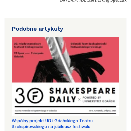
DR/CKiP; fot. Bartłomiej Jętczak
Podobne artykuły
Wspólny projekt UG i Gdańskiego Teatru
Szekspirowskiego na jubileusz festiwalu