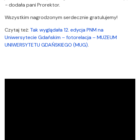
-
dodała pani Prorektor.
Wszystkim nagrodzonym serdecznie gratulujemy!
Czytaj też:
Tak wyglądała 12. edycja PNM na
Uniwersytecie Gdańskim – fotorelacja – MUZEUM
UNIWERSYTETU GDAŃSKIEGO (MUG)
.