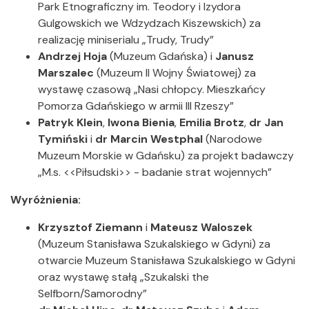
Park Etnograficzny im. Teodory i Izydora
Gulgowskich we Wdzydzach Kiszewskich) za
realizację miniserialu „Trudy, Trudy”
Andrzej Hoja
(Muzeum Gdańska) i
Janusz
Marszalec
(Muzeum II Wojny Światowej) za
wystawę czasową „Nasi chłopcy. Mieszkańcy
Pomorza Gdańskiego w armii III Rzeszy”
Patryk Klein
,
Iwona Bienia
,
Emilia Brotz
,
dr Jan
Tymiński
i
dr Marcin Westphal
(Narodowe
Muzeum Morskie w Gdańsku) za projekt badawczy
„M.s. <<Piłsudski>> - badanie strat wojennych”
Wyróżnienia:
Krzysztof Ziemann
i
Mateusz Waloszek
(Muzeum Stanisława Szukalskiego w Gdyni) za
otwarcie Muzeum Stanisława Szukalskiego w Gdyni
oraz wystawę stałą „Szukalski the
Selfborn/Samorodny”