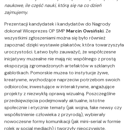
naukowe, ile część nauki, którą się na co dzień
zajmujemy.
Prezentacji kandydatek i kandydatów do Nagrody
dokonał Wiceprezes OP SMP
Marcin Owsiński
. Ze
wszystkimi zgłoszeniami można się było również
zapoznać dzięki wystawie plakatów, która towarzyszyła
uroczystości. Łatwo było zauważyć, że współczesne
inicjatywy muzealne nie mają nic wspólnego z prostą
ekspozycją zgromadzonych artefaktów w szklanych
gablotkach. Pomorskie muzea to instytucje żywe,
kreatywne, wychodzące naprzeciw potrzebom swoich
odbiorców, inwestujące w interaktywne, angażujące
projekty z niezwykłą oprawą wizualną. Poszczególne
przedsięwzięcia podejmowały aktualne, istotne
społecznie i etycznie tematy (jak wojna, fake newsy czy
współistnienie człowieka z przyrodą), wybierały
nowoczesne formy komunikacji (jak mini-serial w formie
rolek w social mediach) i tworzyły nieoczywiste,