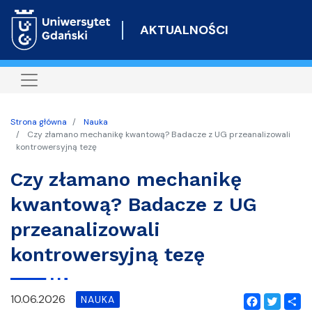
Przejdź
do
AKTUALNOŚCI
treści
Strona główna
Nauka
Czy złamano mechanikę kwantową? Badacze z UG przeanalizowali
kontrowersyjną tezę
Czy złamano mechanikę
kwantową? Badacze z UG
przeanalizowali
kontrowersyjną tezę
10.06.2026
NAUKA