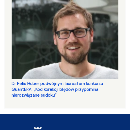
Dr Felix Huber podwójnym laureatem konkursu
QuantERA. „Kod korekcji błędów przypomina
nierozwiązane sudoku”