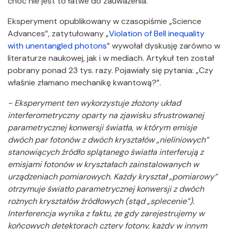
choć nie jest to łatwe do zauważenia.
Eksperyment opublikowany w czasopiśmie „Science
Advances”, zatytułowany „
Violation of Bell inequality
with unentangled photons
” wywołał dyskusję zarówno w
literaturze naukowej, jak i w mediach. Artykuł ten został
pobrany ponad 23 tys. razy. Pojawiały się pytania: „Czy
właśnie złamano mechanikę kwantową?”.
- Eksperyment ten wykorzystuje złożony układ
interferometryczny oparty na zjawisku sfrustrowanej
parametrycznej konwersji światła, w którym emisje
dwóch par fotonów z dwóch kryształów „nieliniowych”
stanowiących źródło splątanego światła interferują z
emisjami fotonów w kryształach zainstalowanych w
urządzeniach pomiarowych. Każdy kryształ „pomiarowy”
otrzymuje światło parametrycznej konwersji z dwóch
rożnych kryształów źródłowych (stąd „splecenie”).
Interferencja wynika z faktu, że gdy zarejestrujemy w
końcowych detektorach cztery fotony, każdy w innym