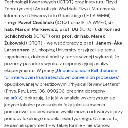
Technologii Kwantowych (ICTQT) oraz Instytutu Fizyki
Teoretycznej i Astrofizyki Wydziału Fizyki, Matematyki i
Informatyki Uniwersytetu Gdańskiego (IFTiA WMFiI)
-
mgr Paweł Cieśliński
(ICTQT oraz IFTiA WMFiI),
dr
hab.
Marcin Markiewicz, prof. UG
(ICTQT),
dr Konrad
Schlichtholz
(ICTQT) oraz
prof. dr hab.
Marek
Żukowski
(ICTQT) - we współpracy z
prof. Janem-Åke
Larssonem
z Linköping University przyjrzeli się temu
zagadnieniu, dokonali analizy teoretycznej i wykazali, że
pozorny paradoks wynika z nieprecyzyjnej analizy
eksperymentu. W pracy „
Unquestionable Bell theorem
for interwoven frustrated down conversion processes
”,
opublikowanej w prestiżowym „Physical Review Letters”
(Phys. Rev. Lett. 136, 090206; preprint dostępny
na
arXiv
), pokazują, że jeśli w analizie wykorzystuje się
jedynie lokalne przesunięcia fazy jako ustawienia
pomiarowe, obserwowane wyniki można odtworzyć przy
pomocy lokalnego modelu realistycznego. Oznacza to,
że sam eksperyment - w takiej formie - nie stanowi