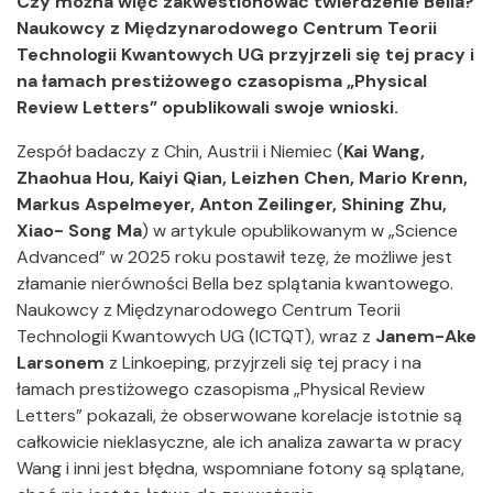
Czy można więc zakwestionować twierdzenie Bella?
Naukowcy z Międzynarodowego Centrum Teorii
Technologii Kwantowych UG przyjrzeli się tej pracy i
na łamach prestiżowego czasopisma „Physical
Review Letters” opublikowali swoje wnioski.
Zespół badaczy z Chin, Austrii i Niemiec (
Kai Wang,
Zhaohua Hou, Kaiyi Qian, Leizhen Chen, Mario Krenn,
Markus Aspelmeyer, Anton Zeilinger, Shining Zhu,
Xiao- Song Ma
) w artykule opublikowanym w „Science
Advanced” w 2025 roku postawił tezę, że możliwe jest
złamanie nierówności Bella bez splątania kwantowego.
Naukowcy z Międzynarodowego Centrum Teorii
Technologii Kwantowych UG (ICTQT), wraz z
Janem-Ake
Larsonem
z Linkoeping, przyjrzeli się tej pracy i na
łamach prestiżowego czasopisma „Physical Review
Letters” pokazali, że obserwowane korelacje istotnie są
całkowicie nieklasyczne, ale ich analiza zawarta w pracy
Wang i inni jest błędna, wspomniane fotony są splątane,