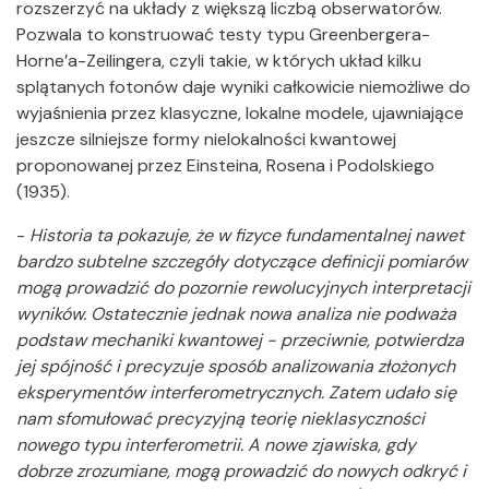
rozszerzyć na układy z większą liczbą obserwatorów.
Pozwala to konstruować testy typu Greenbergera-
Horne’a-Zeilingera, czyli takie, w których układ kilku
splątanych fotonów daje wyniki całkowicie niemożliwe do
wyjaśnienia przez klasyczne, lokalne modele, ujawniające
jeszcze silniejsze formy nielokalności kwantowej
proponowanej przez Einsteina, Rosena i Podolskiego
(1935).
-
Historia ta pokazuje, że w fizyce fundamentalnej nawet
bardzo subtelne szczegóły dotyczące definicji pomiarów
mogą prowadzić do pozornie rewolucyjnych interpretacji
wyników. Ostatecznie jednak nowa analiza nie podważa
podstaw mechaniki kwantowej - przeciwnie, potwierdza
jej spójność i precyzuje sposób analizowania złożonych
eksperymentów interferometrycznych. Zatem udało się
nam sfomułować precyzyjną teorię nieklasyczności
nowego typu interferometrii. A nowe zjawiska, gdy
dobrze zrozumiane, mogą prowadzić do nowych odkryć i