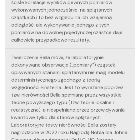
ścisłe korelacje wyników pewnych pomiarów
wykonywanych jednocześnie na splątanych
cząstkach i to bez względu na ich wzajemną
odległość, ale wykonywanie jednego z tych
pomiarów na dowolnej pojedynczej cząstce daje
całkowicie przypadkowe rezultaty.
Twierdzenie Bella mówi, że laboratoryjnie
dokonywane obserwacje („pomiary”) cząstek
opisywanych stanami splątanymi nie mają modelu
deterministycznego zgodnego z teorią
względności Einsteina. Jest to wyrażane poprzez
tzw. nierówności Bella spełniane przez wszystkie
teorie powyższego typu (tzw. teorie lokalne i
realistyczne), a niespełniane przez przewidywania
kwantowe tylko dla stanów splątanych.
Laboratoryjne testy nierówności Bella zostały
nagrodzone w 2022 roku Nagrodą Nobla dla Johna
Clausera, Alaina Aspecta i Dr H.C. UG Antona