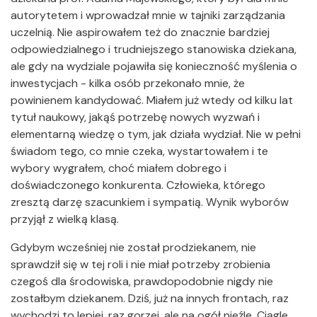
autorytetem i wprowadzał mnie w tajniki zarządzania
uczelnią. Nie aspirowałem też do znacznie bardziej
odpowiedzialnego i trudniejszego stanowiska dziekana,
ale gdy na wydziale pojawiła się konieczność myślenia o
inwestycjach - kilka osób przekonało mnie, że
powinienem kandydować. Miałem już wtedy od kilku lat
tytuł naukowy, jakąś potrzebę nowych wyzwań i
elementarną wiedzę o tym, jak działa wydział. Nie w pełni
świadom tego, co mnie czeka, wystartowałem i te
wybory wygrałem, choć miałem dobrego i
doświadczonego konkurenta. Człowieka, którego
zresztą darzę szacunkiem i sympatią. Wynik wyborów
przyjął z wielką klasą.
Gdybym wcześniej nie został prodziekanem, nie
sprawdził się w tej roli i nie miał potrzeby zrobienia
czegoś dla środowiska, prawdopodobnie nigdy nie
zostałbym dziekanem. Dziś, już na innych frontach, raz
wychodzi to lepiej, raz gorzej, ale na ogół nieźle. Ciągle