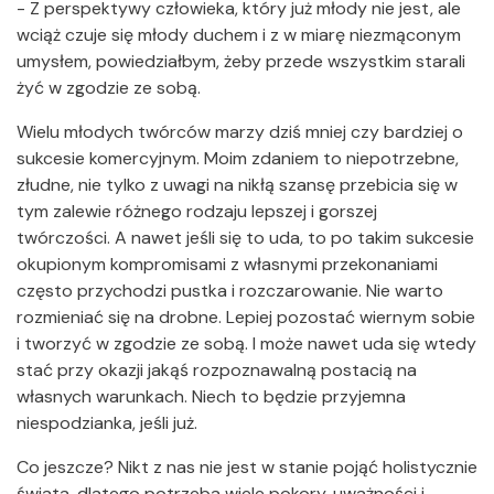
- Z perspektywy człowieka, który już młody nie jest, ale
wciąż czuje się młody duchem i z w miarę niezmąconym
umysłem, powiedziałbym, żeby przede wszystkim starali
żyć w zgodzie ze sobą.
Wielu młodych twórców marzy dziś mniej czy bardziej o
sukcesie komercyjnym. Moim zdaniem to niepotrzebne,
złudne, nie tylko z uwagi na nikłą szansę przebicia się w
tym zalewie różnego rodzaju lepszej i gorszej
twórczości. A nawet jeśli się to uda, to po takim sukcesie
okupionym kompromisami z własnymi przekonaniami
często przychodzi pustka i rozczarowanie. Nie warto
rozmieniać się na drobne. Lepiej pozostać wiernym sobie
i tworzyć w zgodzie ze sobą. I może nawet uda się wtedy
stać przy okazji jakąś rozpoznawalną postacią na
własnych warunkach. Niech to będzie przyjemna
niespodzianka, jeśli już.
Co jeszcze? Nikt z nas nie jest w stanie pojąć holistycznie
świata, dlatego potrzeba wiele pokory, uważności i