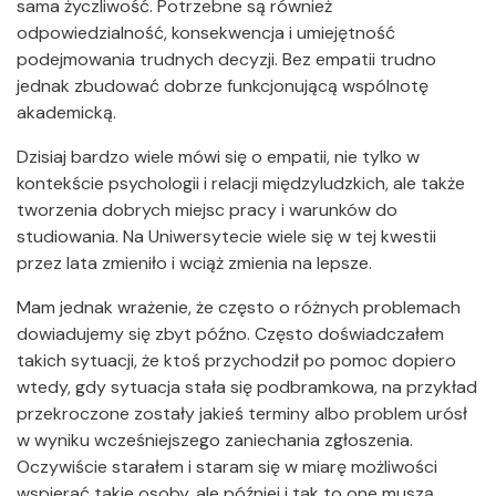
sama życzliwość. Potrzebne są również
odpowiedzialność, konsekwencja i umiejętność
podejmowania trudnych decyzji. Bez empatii trudno
jednak zbudować dobrze funkcjonującą wspólnotę
akademicką.
Dzisiaj bardzo wiele mówi się o empatii, nie tylko w
kontekście psychologii i relacji międzyludzkich, ale także
tworzenia dobrych miejsc pracy i warunków do
studiowania. Na Uniwersytecie wiele się w tej kwestii
przez lata zmieniło i wciąż zmienia na lepsze.
Mam jednak wrażenie, że często o różnych problemach
dowiadujemy się zbyt późno. Często doświadczałem
takich sytuacji, że ktoś przychodził po pomoc dopiero
wtedy, gdy sytuacja stała się podbramkowa, na przykład
przekroczone zostały jakieś terminy albo problem urósł
w wyniku wcześniejszego zaniechania zgłoszenia.
Oczywiście starałem i staram się w miarę możliwości
wspierać takie osoby, ale później i tak to one muszą