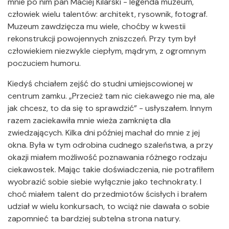
mnie po nim pan Maciej Kilarski - legenda muzeum,
człowiek wielu talentów: architekt, rysownik, fotograf.
Muzeum zawdzięcza mu wiele, choćby w kwestii
rekonstrukcji powojennych zniszczeń. Przy tym był
człowiekiem niezwykle ciepłym, mądrym, z ogromnym
poczuciem humoru.
Kiedyś chciałem zejść do studni umiejscowionej w
centrum zamku. „Przecież tam nic ciekawego nie ma, ale
jak chcesz, to da się to sprawdzić” - usłyszałem. Innym
razem zaciekawiła mnie wieża zamknięta dla
zwiedzających. Kilka dni później machał do mnie z jej
okna. Była w tym odrobina cudnego szaleństwa, a przy
okazji miałem możliwość poznawania różnego rodzaju
ciekawostek. Mając takie doświadczenia, nie potrafiłem
wyobrazić sobie siebie wyłącznie jako technokraty. I
choć miałem talent do przedmiotów ścisłych i brałem
udział w wielu konkursach, to wciąż nie dawała o sobie
zapomnieć ta bardziej subtelna strona natury.