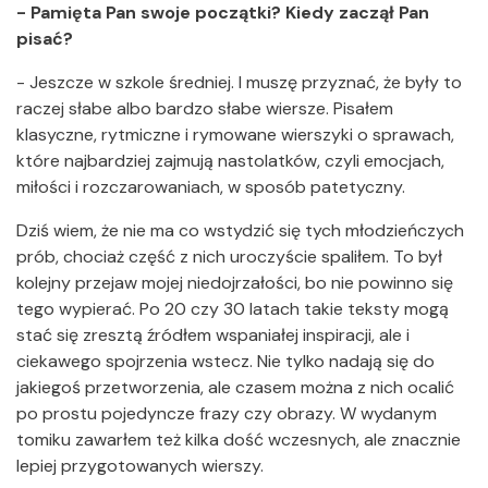
- Pamięta Pan swoje początki? Kiedy zaczął Pan
pisać?
- Jeszcze w szkole średniej. I muszę przyznać, że były to
raczej słabe albo bardzo słabe wiersze. Pisałem
klasyczne, rytmiczne i rymowane wierszyki o sprawach,
które najbardziej zajmują nastolatków, czyli emocjach,
miłości i rozczarowaniach, w sposób patetyczny.
Dziś wiem, że nie ma co wstydzić się tych młodzieńczych
prób, chociaż część z nich uroczyście spaliłem. To był
kolejny przejaw mojej niedojrzałości, bo nie powinno się
tego wypierać. Po 20 czy 30 latach takie teksty mogą
stać się zresztą źródłem wspaniałej inspiracji, ale i
ciekawego spojrzenia wstecz. Nie tylko nadają się do
jakiegoś przetworzenia, ale czasem można z nich ocalić
po prostu pojedyncze frazy czy obrazy. W wydanym
tomiku zawarłem też kilka dość wczesnych, ale znacznie
lepiej przygotowanych wierszy.