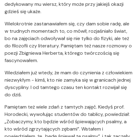
dedykowany mu wiersz, który może przy jakiejś okazji
gdzieś się ukaże.
Wielokrotnie zastanawiałem się, czy dam sobie radę, ale
w trudnych momentach to, co mówił, rozjaśniało świat,
bo na zajęciach odwoływał się nie tylko do fizyki, ale też
do filozofii czy literatury. Pamiętam też nasze rozmowy o
poezji Zbigniewa Herberta, którego twórczością się
fascynowałem.
Wiedziałem już wtedy, że mam do czynienia z człowiekiem
niezwykłym - kimś, kto nie zamyka się w granicach jednej
dyscypliny. I od tamtego czasu ten kontakt rozwijał się
do dziś.
Pamiętam też wiele zdań z tamtych zajęć. Kiedyś prof.
Horodecki, wywołując studentów do tablicy, powiedział:
„Zobaczymy, kto będzie wśród śpiewających psalmy, a
kto wśród zgrzytających zębami”. Wstałem i
powiedziałem, że „będę śpiewał te psalmy”, i tak zaczęły