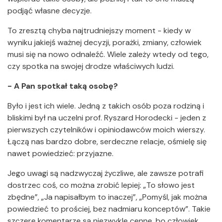
podjąć własne decyzje.
To zresztą chyba najtrudniejszy moment - kiedy w
wyniku jakiejś ważnej decyzji, porażki, zmiany, człowiek
musi się na nowo odnaleźć. Wiele zależy wtedy od tego,
czy spotka na swojej drodze właściwych ludzi.
- A Pan spotkał taką osobę?
Było i jest ich wiele. Jedną z takich osób poza rodziną i
bliskimi był na uczelni prof. Ryszard Horodecki - jeden z
pierwszych czytelników i opiniodawców moich wierszy.
Łączą nas bardzo dobre, serdeczne relacje, ośmielę się
nawet powiedzieć: przyjazne.
Jego uwagi są nadzwyczaj życzliwe, ale zawsze potrafi
dostrzec coś, co można zrobić lepiej: „To słowo jest
zbędne”, „Ja napisałbym to inaczej”, „Pomyśl, jak można
powiedzieć to prościej, bez nadmiaru konceptów”. Takie
szczere komentarze są niezwykle cenne, bo człowiek