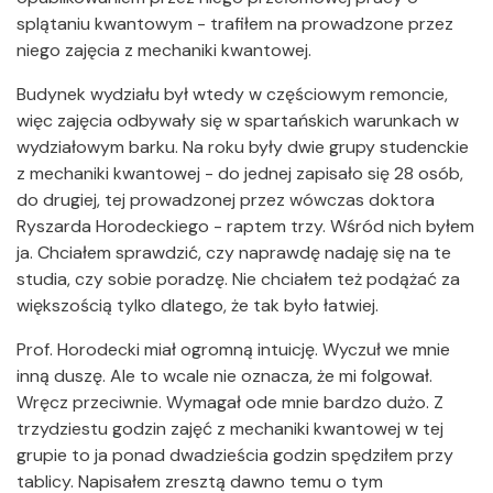
splątaniu kwantowym - trafiłem na prowadzone przez
niego zajęcia z mechaniki kwantowej.
Budynek wydziału był wtedy w częściowym remoncie,
więc zajęcia odbywały się w spartańskich warunkach w
wydziałowym barku. Na roku były dwie grupy studenckie
z mechaniki kwantowej - do jednej zapisało się 28 osób,
do drugiej, tej prowadzonej przez wówczas doktora
Ryszarda Horodeckiego - raptem trzy. Wśród nich byłem
ja. Chciałem sprawdzić, czy naprawdę nadaję się na te
studia, czy sobie poradzę. Nie chciałem też podążać za
większością tylko dlatego, że tak było łatwiej.
Prof. Horodecki miał ogromną intuicję. Wyczuł we mnie
inną duszę. Ale to wcale nie oznacza, że mi folgował.
Wręcz przeciwnie. Wymagał ode mnie bardzo dużo. Z
trzydziestu godzin zajęć z mechaniki kwantowej w tej
grupie to ja ponad dwadzieścia godzin spędziłem przy
tablicy. Napisałem zresztą dawno temu o tym