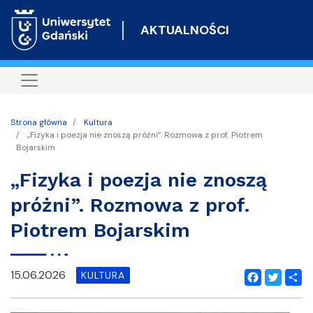
Przejdź
do
AKTUALNOŚCI
treści
Strona główna
Kultura
„Fizyka i poezja nie znoszą próżni”. Rozmowa z prof. Piotrem
Bojarskim
„Fizyka i poezja nie znoszą
próżni”. Rozmowa z prof.
Piotrem Bojarskim
15.06.2026
KULTURA
Facebook
Twitter
Shar