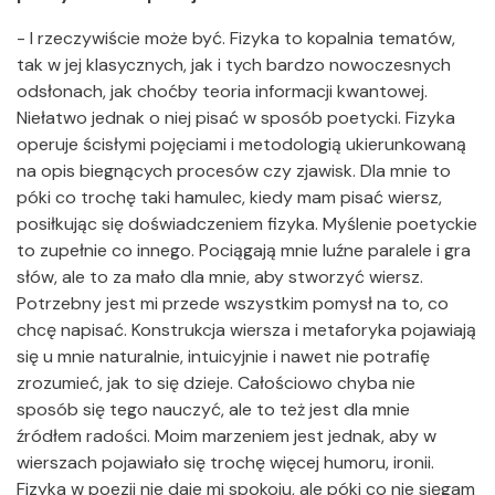
- I rzeczywiście może być. Fizyka to kopalnia tematów,
tak w jej klasycznych, jak i tych bardzo nowoczesnych
odsłonach, jak choćby teoria informacji kwantowej.
Niełatwo jednak o niej pisać w sposób poetycki. Fizyka
operuje ścisłymi pojęciami i metodologią ukierunkowaną
na opis biegnących procesów czy zjawisk. Dla mnie to
póki co trochę taki hamulec, kiedy mam pisać wiersz,
posiłkując się doświadczeniem fizyka. Myślenie poetyckie
to zupełnie co innego. Pociągają mnie luźne paralele i gra
słów, ale to za mało dla mnie, aby stworzyć wiersz.
Potrzebny jest mi przede wszystkim pomysł na to, co
chcę napisać. Konstrukcja wiersza i metaforyka pojawiają
się u mnie naturalnie, intuicyjnie i nawet nie potrafię
zrozumieć, jak to się dzieje. Całościowo chyba nie
sposób się tego nauczyć, ale to też jest dla mnie
źródłem radości. Moim marzeniem jest jednak, aby w
wierszach pojawiało się trochę więcej humoru, ironii.
Fizyka w poezji nie daje mi spokoju, ale póki co nie sięgam