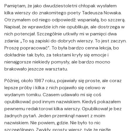
Pamiętam, że jako dwudziestoletni chłopak wysłałem
kilka wierszy do znakomitego poety Tadeusza Nowaka.
Otrzymałem od niego odpowiedź: wspaniałą, bo szczerą.
Napisał, że wprawdzie ich nie opublikuje, ale dostrzega w
nich potencjał. Szczególnie utkwiły mi w pamięci dwa
zdania: „To są zapiski do dobrych wierszy. To jest zaczyn.
Proszę popracować”. To była bardzo cenna lekcja, bo
dokładnie tak było, za tekstami kryły się emocje i
nienajgorsze niekiedy pomysły, ale bardzo mocno
brakowało jeszcze warsztatu.
Później, około 1987 roku, pojawiały się proste, ale coraz
lepsze próby i kilka z nich pojawiło się celowo w
wydanym tomiku. Czasem udawało mi się coś
opublikować pod innym nazwiskiem. Kiedyś pokazałem
pewnemu redaktorowi kilka wierszy. Opublikował je bez
żadnych pytań. Jeden przemknął nawet z moim
nazwiskiem. Nie powiem, gdzie. Nie było to nic
szczególnego. Zwykły, prosty wiersz, tyle że nieźle