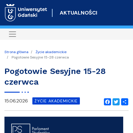
Przejdź
do
AKTUALNOŚCI
treści
Strona główna
Życie akademickie
Pogotowie Sesyjne 15-28 czerwca
Pogotowie Sesyjne 15-28
czerwca
15.06.2026
ŻYCIE AKADEMICKIE
Facebook
Twitter
Shar