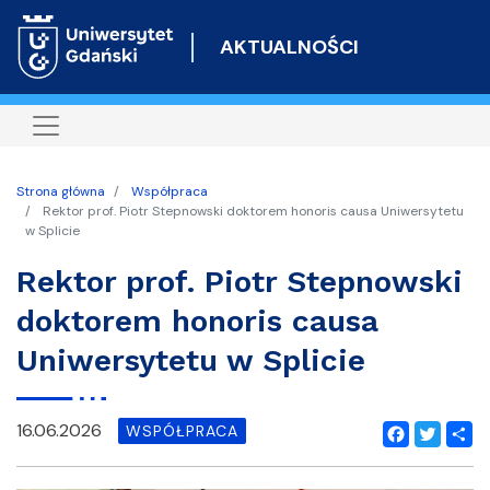
Przejdź
do
AKTUALNOŚCI
treści
Strona główna
Współpraca
Rektor prof. Piotr Stepnowski doktorem honoris causa Uniwersytetu
w Splicie
Rektor prof. Piotr Stepnowski
doktorem honoris causa
Uniwersytetu w Splicie
16.06.2026
WSPÓŁPRACA
Facebook
Twitter
Shar