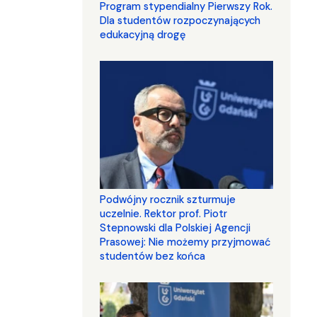
Program stypendialny Pierwszy Rok.
Dla studentów rozpoczynających
edukacyjną drogę
Podwójny rocznik szturmuje
uczelnie. Rektor prof. Piotr
Stepnowski dla Polskiej Agencji
Prasowej: Nie możemy przyjmować
studentów bez końca