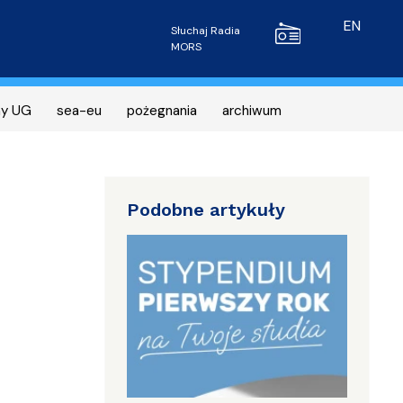
Radio MORS
EN
Słuchaj Radia
MORS
ny UG
sea-eu
pożegnania
archiwum
Podobne artykuły