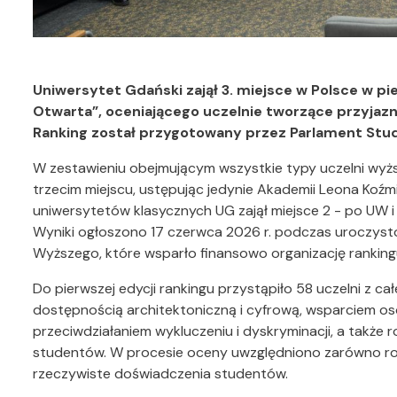
Uniwersytet Gdański zajął 3. miejsce w Polsce w pi
Otwarta”, oceniającego uczelnie tworzące przyjazn
Ranking został przygotowany przez Parlament Stud
W zestawieniu obejmującym wszystkie typy uczelni wyżs
trzecim miejscu, ustępując jedynie Akademii Leona Koź
uniwersytetów klasycznych UG zajął miejsce 2 - po UW 
Wyniki ogłoszono 17 czerwca 2026 r. podczas uroczystoś
Wyższego, które wsparło finansowo organizację ranking
Do pierwszej edycji rankingu przystąpiło 58 uczelni z cał
dostępnością architektoniczną i cyfrową, wsparciem o
przeciwdziałaniem wykluczeniu i dyskryminacji, a także r
studentów. W procesie oceny uwzględniono zarówno roz
rzeczywiste doświadczenia studentów.