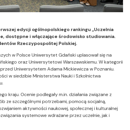
erwszej edycji ogólnopolskiego rankingu „Uczelnia
e, dostępne i włączające środowisko studiowania.
entów Rzeczypospolitej Polskiej.
zych w Polsce Uniwersytet Gdański uplasował się na
mińskiego oraz Uniwersytetowi Warszawskiemu. W kategorii
i przed Uniwersytetem Adama Mickiewicza w Poznaniu.
ci w siedzibie Ministerstwa Nauki i Szkolnictwa
u.
ego kraju. Ocenie podlegały m.in. działania związane z
sób ze szczególnymi potrzebami, pomocą socjalną,
ozwijaniem aktywności naukowej, społecznej i kulturalnej
wiązania systemowe wdrażane przez uczelnie, jak i