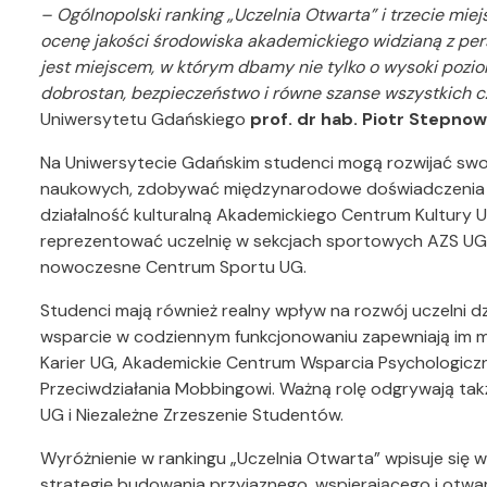
– Ogólnopolski ranking „Uczelnia Otwarta” i trzecie mie
ocenę jakości środowiska akademickiego widzianą z per
jest miejscem, w którym dbamy nie tylko o wysoki pozio
dobrostan, bezpieczeństwo i równe szanse wszystkich c
Uniwersytetu Gdańskiego
prof. dr hab. Piotr Stepnow
Na Uniwersytecie Gdańskim studenci mogą rozwijać swo
naukowych, zdobywać międzynarodowe doświadczenia 
działalność kulturalną Akademickiego Centrum Kultury 
reprezentować uczelnię w sekcjach sportowych AZS UG.
nowoczesne Centrum Sportu UG.
Studenci mają również realny wpływ na rozwój uczelni 
wsparcie w codziennym funkcjonowaniu zapewniają im m
Karier UG, Akademickie Centrum Wsparcia Psychologicz
Przeciwdziałania Mobbingowi. Ważną rolę odgrywają tak
UG i Niezależne Zrzeszenie Studentów.
Wyróżnienie w rankingu „Uczelnia Otwarta” wpisuje się
strategię budowania przyjaznego, wspierającego i otwa