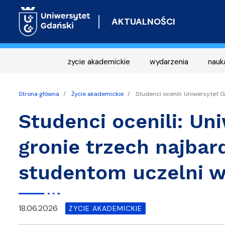
AKTUALNOŚCI
życie akademickie
wydarzenia
nauk
Strona główna
Życie akademickie
Studenci ocenili: Uniwersytet 
Studenci ocenili: Un
gronie trzech najbar
studentom uczelni w
18.06.2026
ŻYCIE AKADEMICKIE