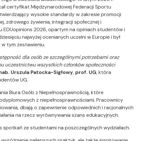
kał certyfikat Międzynarodowej Federacji Sportu
otwierdzający wysokie standardy w zakresie promocji
, zdrowego żywienia, integracji społecznej i
gu EDUopinions 2026, opartym na opiniach studentów i
ziesięciu najwyżej ocenianych uczelni w Europie i był
 w tym zestawieniu.
ostępność dla osób ze szczególnymi potrzebami oraz
mu uczestnictwu wszystkich członków społeczności
hab. Urszula Patocka-Sigłowy
,
prof. UG
, która
tudentów UG.
nia Biura Osób z Niepełnosprawnością, które
podyplomowych z niepełnosprawnościami. Pracownicy
wania, dbają o zapewnienie odpowiednich i racjonalnych
iałania na rzecz wyrównywania szans edukacyjnych.
s spotkań ze studentami na poszczególnych wydziałach.
o wyróżnianie najlepszych praktyk, ale także inspirowanie