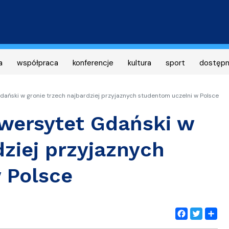
Przejdź
do
treści
a
współpraca
konferencje
kultura
sport
dostęp
Gdański w gronie trzech najbardziej przyjaznych studentom uczelni w Polsce
iwersytet Gdański w
dziej przyjaznych
 Polsce
Facebook
Twitter
Share