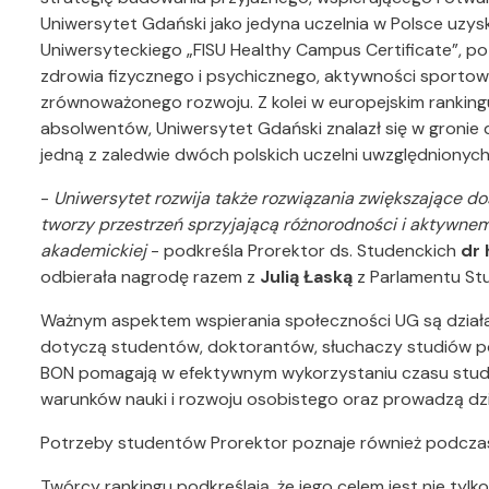
Uniwersytet Gdański jako jedyna uczelnia w Polsce uzys
Uniwersyteckiego „FISU Healthy Campus Certificate”, p
zdrowia fizycznego i psychicznego, aktywności sportowej
zrównoważonego rozwoju. Z kolei w europejskim rankin
absolwentów, Uniwersytet Gdański znalazł się w gronie d
jedną z zaledwie dwóch polskich uczelni uwzględnionych
-
Uniwersytet rozwija także rozwiązania zwiększające d
tworzy przestrzeń sprzyjającą różnorodności i aktywne
akademickiej
- podkreśla Prorektor ds. Studenckich
dr 
odbierała nagrodę razem z
Julią Łaską
z Parlamentu S
Ważnym aspektem wspierania społeczności UG są działa
dotyczą studentów, doktorantów, słuchaczy studiów 
BON pomagają w efektywnym wykorzystaniu czasu studio
warunków nauki i rozwoju osobistego oraz prowadzą dz
Potrzeby studentów Prorektor poznaje również podcza
Twórcy rankingu podkreślają, że jego celem jest nie tylk