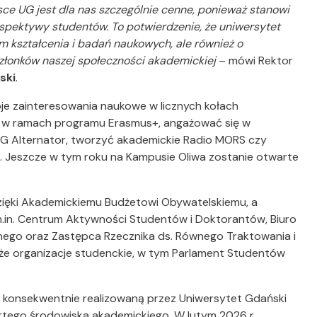
jsce UG jest dla nas szczególnie cenne, ponieważ stanowi
spektywy studentów. To potwierdzenie, że uniwersytet
m kształcenia i badań naukowych, ale również o
złonków naszej społeczności akademickiej
– mówi Rektor
ski
.
je zainteresowania naukowe w licznych kołach
w ramach programu Erasmus+, angażować się w
UG Alternator, tworzyć akademickie Radio MORS czy
 Jeszcze w tym roku na Kampusie Oliwa zostanie otwarte
dzięki Akademickiemu Budżetowi Obywatelskiemu, a
.in. Centrum Aktywności Studentów i Doktorantów, Biuro
nego oraz Zastępca Rzecznika ds. Równego Traktowania i
że organizacje studenckie, w tym Parlament Studentów
 w konsekwentnie realizowaną przez Uniwersytet Gdański
rtego środowiska akademickiego. W lutym 2026 r.