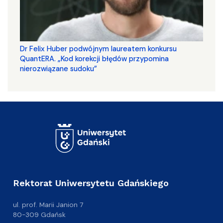
Dr Felix Huber podwójnym laureatem konkursu
QuantERA. „Kod korekcji błędów przypomina
nierozwiązane sudoku”
Rektorat Uniwersytetu Gdańskiego
ul. prof. Marii Janion 7
80-309 Gdańsk