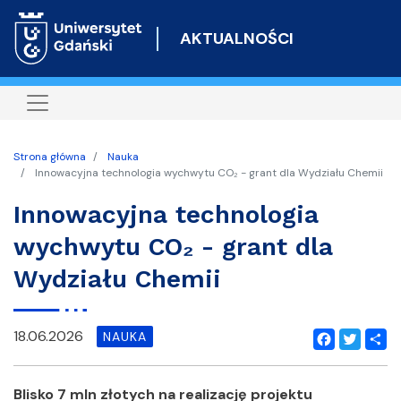
Przejdź
do
AKTUALNOŚCI
treści
Strona główna
Nauka
Innowacyjna technologia wychwytu CO₂ - grant dla Wydziału Chemii
Innowacyjna technologia
wychwytu CO₂ - grant dla
Wydziału Chemii
18.06.2026
NAUKA
Facebook
Twitter
Shar
Blisko 7 mln złotych na realizację
projektu