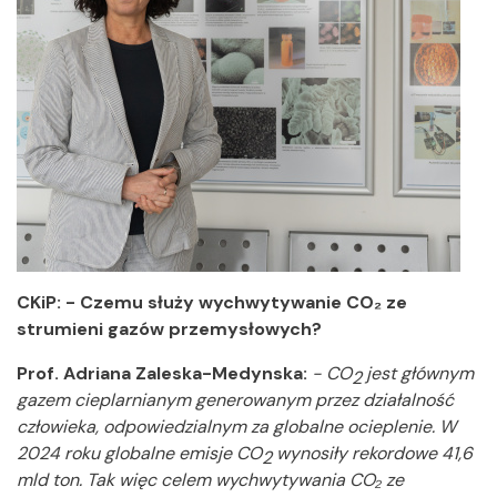
CKiP: - Czemu służy wychwytywanie CO₂ ze
strumieni gazów przemysłowych?
Prof. Adriana Zaleska-Medynska:
- CO
jest głównym
2
gazem cieplarnianym generowanym przez działalność
człowieka, odpowiedzialnym za globalne ocieplenie.
W
2024 roku globalne emisje CO
wynosiły rekordowe 41,6
2
mld ton. Tak więc celem wychwytywania CO₂ ze