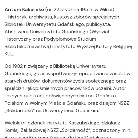
Antoni Kakareko
(ur. 22 stycznia 1951 r. w Wilnie)
- historyk, archiwista, kustosz zbiorów specjalnych
Biblioteki Uniwersytetu Gdańskiego, publicysta.
Absolwent Uniwersytetu Gdańskiego (Wydział
Historyczny oraz Podyplomowe Studium
Bibliotekoznawstwa) i Instytutu Wyższej Kultury Religijnej
KUL.
Od 1982 r. związany z Biblioteką Uniwersytetu
Gdańskiego, gdzie współtworzył opracowanie zasobów
starych druków, dokumentów życia społecznego oraz
spuścizn rękopiśmiennych pracowników uczelni. Autor
licznych publikacji poświęconych historii Gdańska,
Polakom w Wolnym Mieście Gdańsku oraz dziejom NSZZ
„Solidarność” na Uniwersytecie Gdańskim.
Wieloletni członek Instytutu Kaszubskiego, działacz
Komisji Zakładowej NSZZ „Solidarność”, odznaczony m.in.
Brązowym Krzyżem Zasługi, Złotym Medalem za