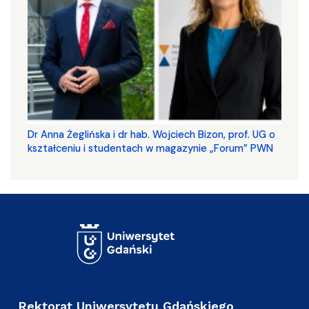
​​​​​​​Dr Anna Żeglińska i dr hab. Wojciech Bizon, prof. UG o
kształceniu i studentach w magazynie „Forum” PWN
Rektorat Uniwersytetu Gdańskiego