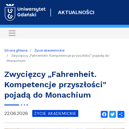
Przejdź
do
AKTUALNOŚCI
treści
Strona główna
Życie akademickie
Zwycięzcy „Fahrenheit. Kompetencje przyszłości" pojadą do
Monachium
Zwycięzcy „Fahrenheit.
Kompetencje przyszłości"
pojadą do Monachium
22.06.2026
ŻYCIE AKADEMICKIE
Facebook
Twitter
Shar