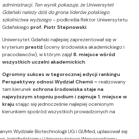
administracji. Ten wynik pokazuje, że Uniwersytet
Gdański należy dziś do grona liderów polskiego
szkolnictwa wyższego
– podkreśla Rektor Uniwersytetu
Gdańskiego
prof. Piotr Stepnowski
.
Uniwersytet Gdański najlepiej zaprezentował się w
kryterium
prestiż
(oceny środowiska akademickiego i
pracodawców), w którym zajął
8. miejsce wśród
wszystkich uczelni akademickich
.
Ogromny sukces w tegorocznej edycji rankingu
Perspektywy odnosi Wydział Chemii –
realizowany
tam kierunek
ochrona środowiska
staje na
najwyższym stopniu podium i zajmuje 1. miejsce w
kraju
stając
się jednocześnie
najlepiej ocenionym
kierunkiem spośród wszystkich prowadzonych na
nym Wydziale Biotechnologii UG i GUMed, uplasował się
owi Jagiellońskiemu i Uniwersytetowi Warszawskiemu.