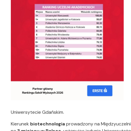
Uniwersytecie Gdańskim.
Kierunek
biotechnologia
prowadzony na Międzyuczelnia
na
3 miejscu w Polsce
, ustępując jedynie Uniwersytet