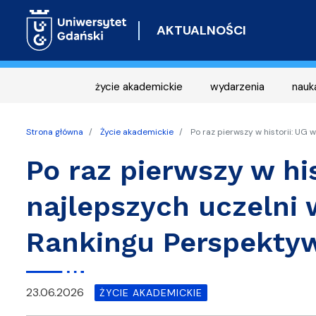
AKTUALNOŚCI
życie akademickie
wydarzenia
nauk
Strona główna
Życie akademickie
Po raz pierwszy w historii: UG
Po raz pierwszy w hi
najlepszych uczelni
Rankingu Perspekty
23.06.2026
ŻYCIE AKADEMICKIE