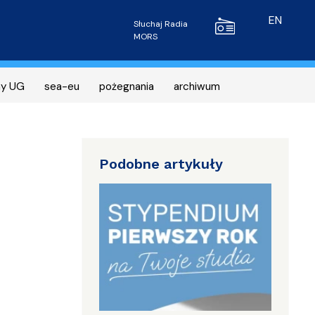
Radio MORS
EN
Słuchaj Radia
MORS
ny UG
sea-eu
pożegnania
archiwum
Podobne artykuły