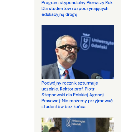
Program stypendialny Pierwszy Rok.
Dla studentów rozpoczynających
edukacyjną drogę
Podwójny rocznik szturmuje
uczelnie. Rektor prof. Piotr
Stepnowski dla Polskiej Agencji
Prasowej: Nie możemy przyjmować
studentów bez końca