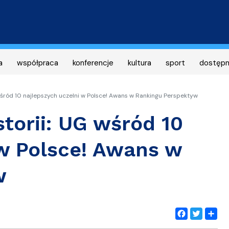
Przejdź
do
treści
a
współpraca
konferencje
kultura
sport
dostęp
 wśród 10 najlepszych uczelni w Polsce! Awans w Rankingu Perspektyw
storii: UG wśród 10
 w Polsce! Awans w
w
Facebook
Twitter
Share