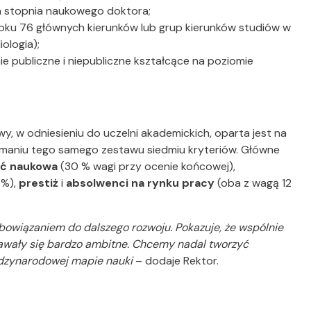
a stopnia naukowego doktora;
roku 76 głównych kierunków lub grup kierunków studiów w
ologia);
e publiczne i niepubliczne kształcące na poziomie
, w odniesieniu do uczelni akademickich,
oparta jest na
rzymaniu tego samego zestawu siedmiu kryteriów. Główne
ć naukowa
(30 % wagi przy ocenie końcowej),
 %),
prestiż
i
absolwenci na rynku pracy
(oba z wagą 12
bowiązaniem do dalszego rozwoju. Pokazuje, że wspólnie
ydawały się bardzo ambitne. Chcemy nadal tworzyć
iędzynarodowej mapie nauki
– dodaje Rektor.