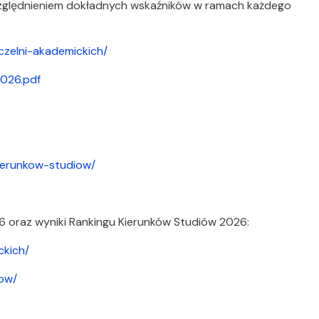
względnieniem dokładnych wskaźników w ramach każdego
czelni-akademickich/
2026.pdf
kierunkow-studiow/
6 oraz wyniki Rankingu Kierunków Studiów 2026:
ckich/
iow/