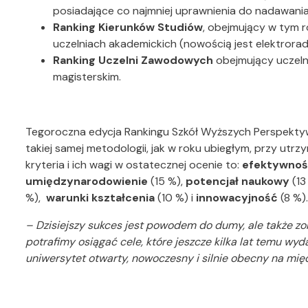
posiadające co najmniej uprawnienia do nadawani
Ranking Kierunków Studiów
, obejmujący w tym 
uczelniach akademickich (nowością jest elektroradi
Ranking Uczelni Zawodowych
obejmujący uczelni
magisterskim.
Tegoroczna edycja Rankingu Szkół Wyższych Perspektywy
takiej samej metodologii, jak w roku ubiegłym, przy ut
kryteria i ich wagi w ostatecznej ocenie to:
efektywnoś
umiędzynarodowienie
(15 %),
potencjał naukowy
(13
%),
warunki kształcenia
(10 %) i
innowacyjność
(8 %).
– Dzisiejszy sukces jest powodem do dumy, ale także zo
potrafimy osiągać cele, które jeszcze kilka lat temu w
uniwersytet otwarty, nowoczesny i silnie obecny na m