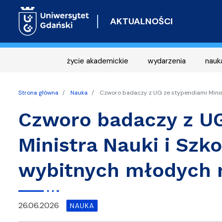
AKTUALNOŚCI
życie akademickie
wydarzenia
nauk
Strona główna
Nauka
Czworo badaczy z UG ze stypendiami Minis
Czworo badaczy z UG
Ministra Nauki i Szk
wybitnych młodych
26.06.2026
NAUKA