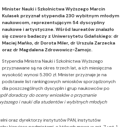
Minister Nauki i Szkolnictwa Wyższego Marcin
Kulasek przyznał stypendia 230 wybitnym młodym
naukowcom, reprezentującym 54 dyscypliny
naukowe i artystyczne. Wśród laureatów znalazło
się czworo badaczy z Uniwersytetu Gdańskiego: dr
Maciej Mańko, dr Dorota Miler, dr Urszula Zarzecka
oraz dr Magdalena Zdrowowicz-Żamojc.
Stypendia Ministra Nauki i Szkolnictwa Wyższego
przyznawane są na okres trzech lat, a ich miesięczna
wysokość wynosi 5.390 zł. Minister przyznaje je na
podstawie list rankingowych wniosków sporządzonych
dla poszczególnych dyscyplin i grup naukowców po
pół doradczy do oceny wniosków o przyznanie
yższego i nauki dla studentów i wybitnych młodych
lni oraz dyrektorzy instytutów PAN, instytutów
y kierujące podmiotami, o których mowa w art. 7 ust. 1