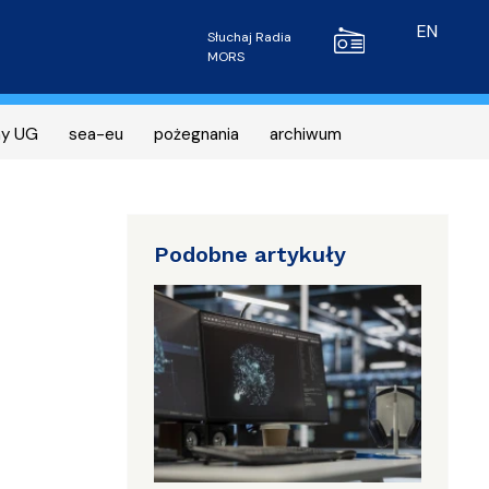
Radio MORS
EN
Słuchaj Radia
MORS
ny UG
sea-eu
pożegnania
archiwum
Podobne artykuły