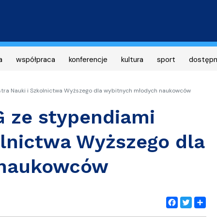
Przejdź
do
treści
a
współpraca
konferencje
kultura
sport
dostęp
tra Nauki i Szkolnictwa Wyższego dla wybitnych młodych naukowców
 ze stypendiami
olnictwa Wyższego dla
 naukowców
Facebook
Twitter
Share