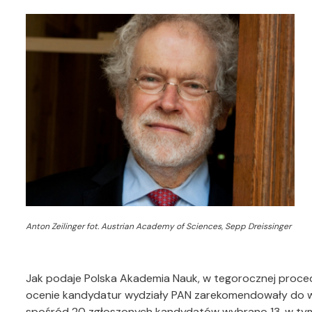
Anton Zeilinger fot. Austrian Academy of Sciences, Sepp Dreissinger
Jak podaje Polska Akademia Nauk, w tegorocznej proc
ocenie kandydatur wydziały PAN zarekomendowały do wyb
spośród 20 zgłoszonych kandydatów wybrano 13, w tym 