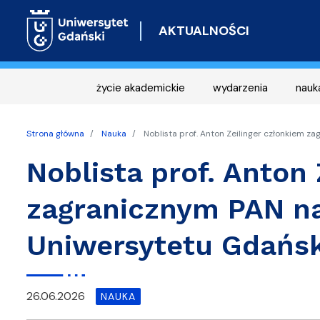
AKTUALNOŚCI
życie akademickie
wydarzenia
nauk
Strona główna
Nauka
Noblista prof. Anton Zeilinger członkiem 
Noblista prof. Anton
zagranicznym PAN n
Uniwersytetu Gdańs
26.06.2026
NAUKA