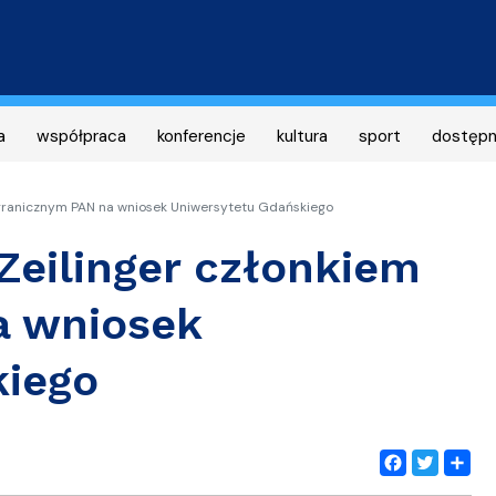
Przejdź
do
treści
a
współpraca
konferencje
kultura
sport
dostęp
zagranicznym PAN na wniosek Uniwersytetu Gdańskiego
 Zeilinger członkiem
a wniosek
kiego
Facebook
Twitter
Share