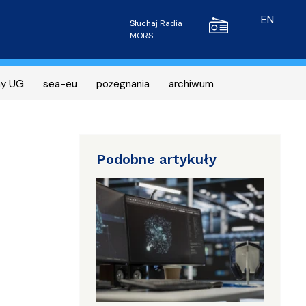
Radio MORS
EN
Słuchaj Radia
MORS
ny UG
sea-eu
pożegnania
archiwum
Podobne artykuły