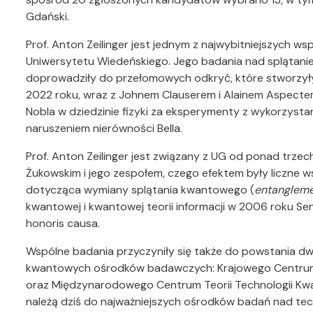
Gdański.
Prof. Anton Zeilinger jest jednym z najwybitniejszych 
Uniwersytetu Wiedeńskiego. Jego badania nad splątan
doprowadziły do przełomowych odkryć, które stworzył
2022 roku, wraz z Johnem Clauserem i Alainem Aspecte
Nobla w dziedzinie fizyki za eksperymenty z wykorzyst
naruszeniem nierówności Bella.
Prof. Anton Zeilinger jest związany z UG od ponad trzec
Żukowskim i jego zespołem, czego efektem były liczne 
dotycząca wymiany splątania kwantowego (
entanglem
kwantowej i kwantowej teorii informacji w 2006 roku S
honoris causa.
Wspólne badania przyczyniły się także do powstania dw
kwantowych ośrodków badawczych: Krajowego Centrum 
oraz Międzynarodowego Centrum Teorii Technologii Kwa
należą dziś do najważniejszych ośrodków badań nad te