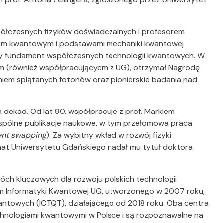
współczesnych fizyków doświadczalnych i profesorem
iem kwantowym i podstawami mechaniki kwantowej
y fundament współczesnych technologii kwantowych. W
m (również współpracującycm z UG), otrzymał Nagrodę
aniem splątanych fotonów oraz pionierskie badania nad
h dekad. Od lat 90. współpracuje z prof. Markiem
wspólne publikacje naukowe, w tym przełomowa praca
ent swapping
). Za wybitny wkład w rozwój fizyki
enat Uniwersytetu Gdańskiego nadał mu tytuł doktora
óch kluczowych dla rozwoju polskich technologii
Informatyki Kwantowej UG, utworzonego w 2007 roku,
ntowych (ICTQT), działającego od 2018 roku. Oba centra
chnologiami kwantowymi w Polsce i są rozpoznawalne na