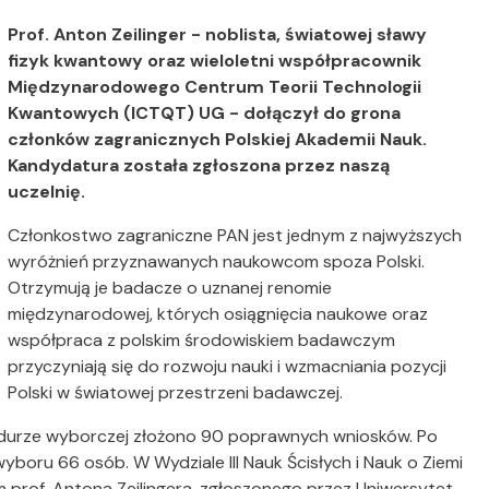
Prof. Anton Zeilinger - noblista, światowej sławy
fizyk kwantowy oraz wieloletni współpracownik
Międzynarodowego Centrum Teorii Technologii
Kwantowych (ICTQT) UG - dołączył do grona
członków zagranicznych Polskiej Akademii Nauk.
Kandydatura została zgłoszona przez naszą
uczelnię.
Członkostwo zagraniczne PAN jest jednym z najwyższych
wyróżnień przyznawanych naukowcom spoza Polski.
Otrzymują je badacze o uznanej renomie
międzynarodowej, których osiągnięcia naukowe oraz
współpraca z polskim środowiskiem badawczym
przyczyniają się do rozwoju nauki i wzmacniania pozycji
Polski w światowej przestrzeni badawczej.
edurze wyborczej złożono 90 poprawnych wniosków. Po
oru 66 osób. W Wydziale III Nauk Ścisłych i Nauk o Ziemi
prof. Antona Zeilingera, zgłoszonego przez Uniwersytet