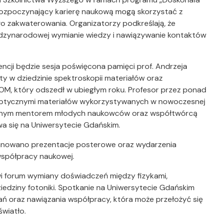
 rozpoczynający karierę naukową mogą skorzystać z
o zakwaterowania. Organizatorzy podkreślają, że
dzynarodowej wymianie wiedzy i nawiązywanie kontaktów
ncji będzie sesja poświęcona pamięci prof. Andrzeja
ty w dziedzinie spektroskopii materiałów oraz
OM, który odszedł w ubiegłym roku. Profesor przez ponad
 optycznymi materiałów wykorzystywanych w nowoczesnej
enionym mentorem młodych naukowców oraz współtwórcą
wa się na Uniwersytecie Gdańskim.
lanowano prezentacje posterowe oraz wydarzenia
współpracy naukowej.
i forum wymiany doświadczeń między fizykami,
dziedziny fotoniki. Spotkanie na Uniwersytecie Gdańskim
ń oraz nawiązania współpracy, która może przełożyć się
wiatło.