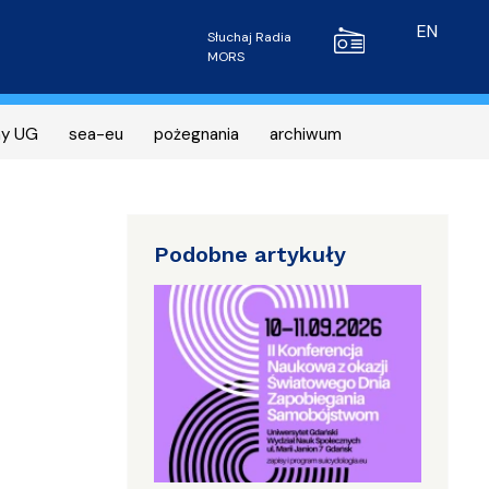
Radio MORS
EN
Słuchaj Radia
MORS
ny UG
sea-eu
pożegnania
archiwum
Podobne artykuły