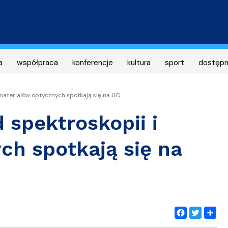
Przejdź
do
treści
a
współpraca
konferencje
kultura
sport
dostęp
 materiałów optycznych spotkają się na UG
 spektroskopii i
ch spotkają się na
Facebook
Twitter
Share