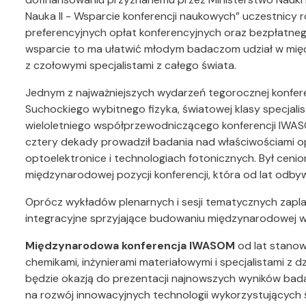
Nauka II - Wsparcie konferencji naukowych” uczestnicy
preferencyjnych opłat konferencyjnych oraz bezpłatneg
wsparcie to ma ułatwić młodym badaczom udział w mię
z czołowymi specjalistami z całego świata.
Jednym z najważniejszych wydarzeń tegorocznej konfere
Suchockiego wybitnego fizyka, światowej klasy specjalis
wieloletniego współprzewodniczącego konferencji IWAS
cztery dekady prowadził badania nad właściwościami
optoelektronice i technologiach fotonicznych. Był c
międzynarodowej pozycji konferencji, która od lat odby
Oprócz wykładów plenarnych i sesji tematycznych zap
integracyjne sprzyjające budowaniu międzynarodowej 
Międzynarodowa konferencja IWASOM
od lat stanow
chemikami, inżynierami materiałowymi i specjalistami z 
będzie okazją do prezentacji najnowszych wyników bada
na rozwój innowacyjnych technologii wykorzystujących ś