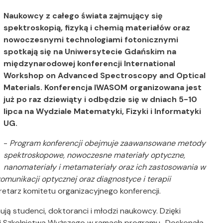
Naukowcy z całego świata zajmujący się
spektroskopią, fizyką i chemią materiałów oraz
nowoczesnymi technologiami fotonicznymi
spotkają się na Uniwersytecie Gdańskim na
międzynarodowej konferencji International
Workshop on Advanced Spectroscopy and Optical
Materials. Konferencja IWASOM organizowana jest
już po raz dziewiąty i odbędzie się w dniach 5-10
lipca na Wydziale Matematyki, Fizyki i Informatyki
UG.
-
Program konferencji obejmuje zaawansowane metody
spektroskopowe, nowoczesne materiały optyczne,
nanomateriały i metamateriały oraz ich zastosowania w
komunikacji optycznej oraz diagnostyce i terapii
kretarz komitetu organizacyjnego konferencji.
ją studenci, doktoranci i młodzi naukowcy. Dzięki
 i Szkolnictwa Wyższego w ramach programu „Doskonała