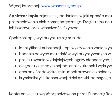
Więcej informacji:
www.iwasom.ug.edu.pl
Spektroskopia
zajmuje się badaniem, w jaki sposób mate
promieniowania elektromagnetycznego. Dzięki temu nau
ich budowę oraz właściwości fizyczne.
Spektroskopię wykorzystuje się m.in. do:
identyfikacji substancji - np. wykrywania zaniecz
badania nowych materiałów wykorzystywanych w el
projektowania wydajniejszych ogniw słonecznych, l
diagnostyki medycznej, np. analizy tkanek i wykr
ochrony środowiska, m.in. monitorowania zaniecz
kryminalistyki i konserwacji dzieł sztuki, pomagają
Konferencja jest współorganizowana przez Fundację Ro