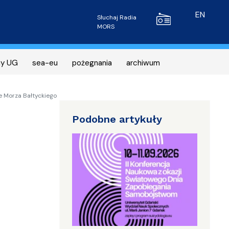
Radio MORS
EN
Słuchaj Radia
MORS
ny UG
sea-eu
pożegnania
archiwum
e Morza Bałtyckiego
Podobne artykuły