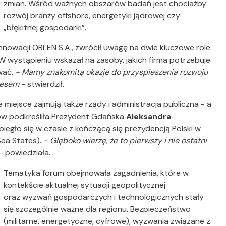
zmian. Wśród ważnych obszarów badań jest chociażby
rozwój branży offshore, energetyki jądrowej czy
„błękitnej gospodarki”.
Innowacji ORLEN S.A., zwrócił uwagę na dwie kluczowe role
 wystąpieniu wskazał na zasoby, jakich firma potrzebuje
ować.
- Mamy znakomitą okazję do przyspieszenia rozwoju
znesem
- stwierdził.
miejsce zajmują także rządy i administracja publiczna - a
ów podkreśliła Prezydent Gdańska
Aleksandra
biegło się w czasie z kończącą się prezydencją Polski w
Sea States).
- Głęboko wierzę, że to pierwszy i nie ostatni
- powiedziała.
Tematyka forum obejmowała zagadnienia, które w
kontekście aktualnej sytuacji geopolitycznej
oraz wyzwań gospodarczych i technologicznych stały
się szczególnie ważne dla regionu. Bezpieczeństwo
(militarne, energetyczne, cyfrowe), wyzwania związane z