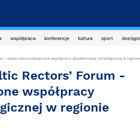
Przejdź
do
treści
a
współpraca
konferencje
kultura
sport
dostęp
um - wydarzenie poświęcone współpracy akademickiej i strategicznej w regioni
tic Rectors’ Forum -
one współpracy
gicznej w regionie