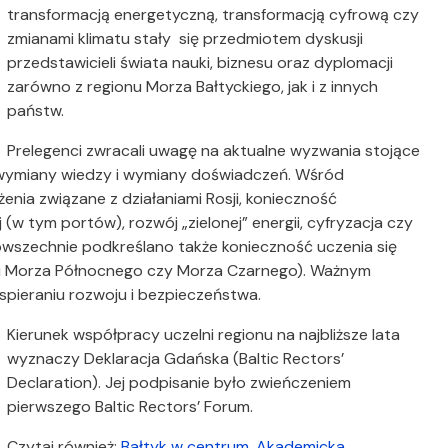
transformacją energetyczną, transformacją cyfrową czy
zmianami klimatu stały się przedmiotem dyskusji
przedstawicieli świata nauki, biznesu oraz dyplomacji
zarówno z regionu Morza Bałtyckiego, jak i z innych
państw.
Prelegenci zwracali uwagę na aktualne wyzwania stojące
wymiany wiedzy i wymiany doświadczeń. Wśród
enia związane z działaniami Rosji, konieczność
 (w tym portów), rozwój „zielonej” energii, cyfryzacja czy
wszechnie podkreślano także konieczność uczenia się
nu Morza Północnego czy Morza Czarnego). Ważnym
spieraniu rozwoju i bezpieczeństwa.
Kierunek współpracy uczelni regionu na najbliższe lata
wyznaczy Deklaracja Gdańska (Baltic Rectors’
Declaration). Jej podpisanie było zwieńczeniem
pierwszego Baltic Rectors’ Forum.
Czytaj również:
Bałtyk w centrum. Akademicka