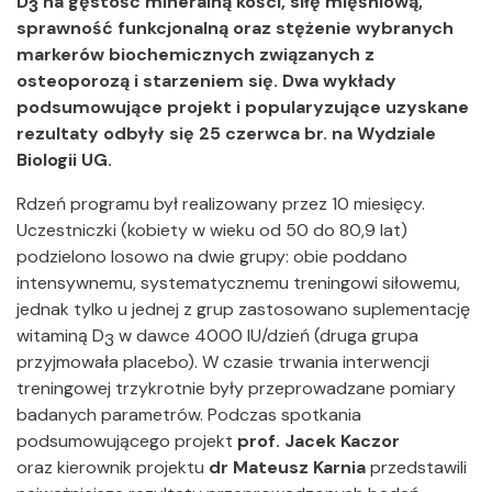
D
na gęstość mineralną kości, siłę mięśniową,
3
sprawność funkcjonalną oraz stężenie wybranych
markerów biochemicznych związanych z
osteoporozą i starzeniem się. Dwa wykłady
podsumowujące projekt i popularyzujące uzyskane
rezultaty odbyły się 25 czerwca br. na Wydziale
Biologii UG.
Rdzeń programu był realizowany przez 10 miesięcy.
Uczestniczki (kobiety w wieku od 50 do 80,9 lat)
podzielono losowo na dwie grupy: obie poddano
intensywnemu, systematycznemu treningowi siłowemu,
jednak tylko u jednej z grup zastosowano suplementację
witaminą D
w dawce 4000 IU/dzień (druga grupa
3
przyjmowała placebo). W czasie trwania interwencji
treningowej trzykrotnie były przeprowadzane pomiary
badanych parametrów. Podczas spotkania
podsumowującego projekt
prof. Jacek Kaczor
oraz kierownik projektu
dr Mateusz Karnia
przedstawili