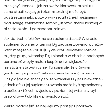
miesięcy), jednak - jak zauważył kierownik projektu -
sama stabilizacja gęstości mineralnej może być
postrzegana jako pozytywny rezultat, jeśli weźmiemy
pod uwagę zwiększone tempo „utraty” tkanki kostnej w
okresie około- i pomenopauzalnym.
Jak do tych efektów ma się suplementacja? W grupie
suplementowanej witaminą D
zaobserwowano wyraźny
3
wzrost stężenia 25(OH)D
we krwi, jakkolwiek różnice
3
między grupą witaminy D
i placebo w obrębie badanych
3
parametrów były małe, niespójne i w większości
nieistotne statystycznie. To sugeruje, że głównym
„motorem poprawy” były systematyczne ćwiczenia.
Oczywiście nie znaczy to, że witamina D
jest nieważna -
3
jednak efekt jej suplementowania może być ograniczony
u osób, u których wyjściowy poziom tej witaminy był
prawidłowy (lub bliski prawidłowego).
Warto podkreślić, że największy postęp i poprawa