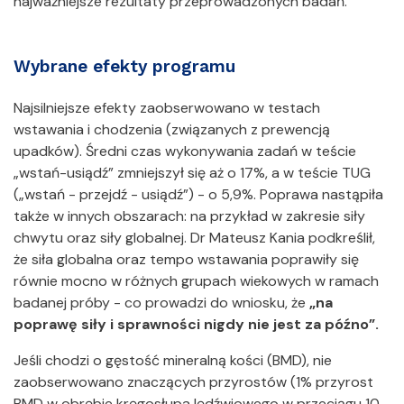
najważniejsze rezultaty przeprowadzonych badań.
Wybrane efekty programu
Najsilniejsze efekty zaobserwowano w testach
wstawania i chodzenia (związanych z prewencją
upadków). Średni czas wykonywania zadań w teście
„wstań-usiądź” zmniejszył się aż o 17%, a w teście TUG
(„wstań - przejdź - usiądź”) - o 5,9%. Poprawa nastąpiła
także w innych obszarach: na przykład w zakresie siły
chwytu oraz siły globalnej. Dr Mateusz Kania podkreślił,
że siła globalna oraz tempo wstawania poprawiły się
równie mocno w różnych grupach wiekowych w ramach
badanej próby - co prowadzi do wniosku, że
„na
poprawę siły i sprawności nigdy nie jest za późno”.
Jeśli chodzi o gęstość mineralną kości (BMD), nie
zaobserwowano znaczących przyrostów (1% przyrost
BMD w obrębie kręgosłupa lędźwiowego w przeciągu 10