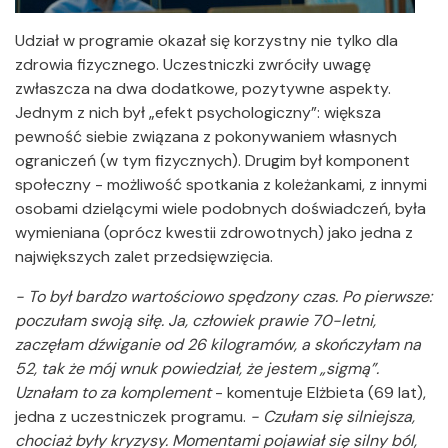
Udział w programie okazał się korzystny nie tylko dla
zdrowia fizycznego. Uczestniczki zwróciły uwagę
zwłaszcza na dwa dodatkowe, pozytywne aspekty.
Jednym z nich był „efekt psychologiczny”: większa
pewność siebie związana z pokonywaniem własnych
ograniczeń (w tym fizycznych). Drugim był komponent
społeczny - możliwość spotkania z koleżankami, z innymi
osobami dzielącymi wiele podobnych doświadczeń, była
wymieniana (oprócz kwestii zdrowotnych) jako jedna z
największych zalet przedsięwzięcia.
- To był bardzo wartościowo spędzony czas. Po pierwsze:
poczułam swoją siłę. Ja, człowiek prawie 70-letni,
zaczęłam dźwiganie od 26 kilogramów, a skończyłam na
52, tak że mój wnuk powiedział, że jestem „sigmą”.
Uznałam to za komplement
- komentuje Elżbieta (69 lat),
jedna z uczestniczek programu.
- Czułam się silniejsza,
chociaż były kryzysy. Momentami pojawiał się silny ból,