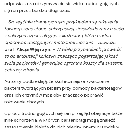
odpowiada za utrzymywanie się wielu trudno gojących
się ran przez bardzo długi czas.
- Szczególnie dramatycznym przykładem są zakażenia
towarzyszące stopie cukrzycowej. Przewlekłe rany u osób
z cukrzycą często ulegają zakażeniom, które trudno
opanować dostępnymi metodami leczenia
- zauważa
prof. Alicja Węgrzyn
.
- W wielu przypadkach prowadzi
to do amputacji kończyn, znacząco pogarszając jakość
życia pacjentów i generując ogromne koszty dla systemu
ochrony zdrowia.
Autorzy podkreślają, że skuteczniejsze zwalczanie
bakterii tworzących biofilm przy pomocy bakteriofagów
oraz ich enzymów mogłoby znacząco poprawić
rokowanie chorych.
Oprócz trudno gojących się ran przegląd obejmuje także
inne schorzenia, w których bakteriofagi mogą znaleźć
zastosowanie. Należą do nich między innymi przewlekły