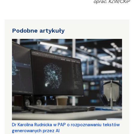
oprac. KŻW/CKiP
Podobne artykuły
Dr Karolina Rudnicka w PAP o rozpoznawaniu tekstów
generowanych przez AI