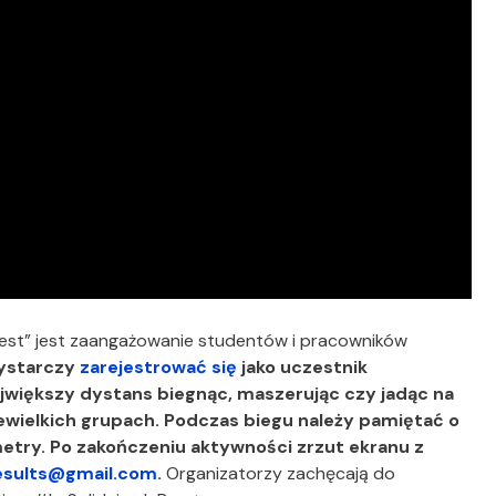
Brest” jest zaangażowanie studentów i pracowników
ystarczy
zarejestrować się
jako uczestnik
ajwiększy dystans biegnąc, maszerując czy jadąc na
wielkich grupach. Podczas biegu należy pamiętać o
ometry. Po zakończeniu aktywności zrzut ekranu z
esults@gmail.com
.
Organizatorzy zachęcają do