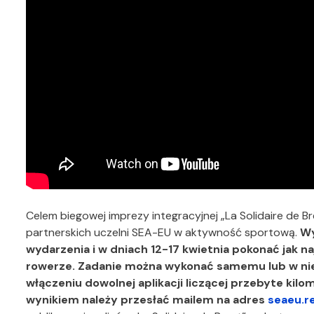
Celem biegowej imprezy integracyjnej „La Solidaire de 
partnerskich uczelni SEA-EU w aktywność sportową.
W
wydarzenia i w dniach 12-17 kwietnia pokonać jak n
rowerze. Zadanie można wykonać samemu lub w nie
włączeniu dowolnej aplikacji liczącej przebyte kil
wynikiem nale
ż
y przes
ł
a
ć
mailem na adres
seaeu.r