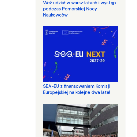
Weź udział w warsztatach i wystąp
podczas Pomorskiej Nocy
Naukowców
SEA-EU z finansowaniem Komisji
Europejskiej na kolejne dwa lata!