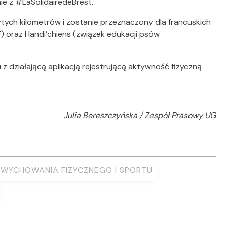
mie z #LaSolidairedeBrest.
ych kilometrów i zostanie przeznaczony dla francuskich
) oraz Handi’chiens (związek edukacji psów
z działającą aplikacją rejestrującą aktywność fizyczną
Julia Bereszczyńska / Zespół Prasowy UG
WYCHOWANIA FIZYCZNEGO I SPORTU