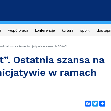
Przejdź
do
treści
a
współpraca
konferencje
kultura
sport
dostęp
a udział w sportowej inicjatywie w ramach SEA-EU
t”. Ostatnia szansa na
nicjatywie w ramach
Facebook
Twitter
Share