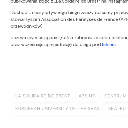
publikowania zdjęć z „La Solidaire de Brest” na Instagra
Dochód z charytatywnego biegu zależy od sumy przebyt
stowarzyszeń Association des Paralysés de France (APF
przewodników).
Uczestnicy muszą pamiętać o zabraniu ze sobą telefonu 
oraz wcześniejszą rejestrację do biegu pod
linkiem
.
LA SOLIDAIRE DE BREST
AZS UG
CENTRUM 
EUROPEAN UNIVERSITY OF THE SEAS
SEA-EU