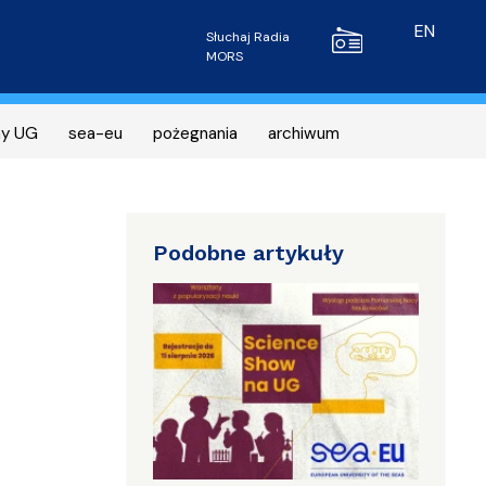
Radio MORS
EN
Słuchaj Radia
MORS
ny UG
sea-eu
pożegnania
archiwum
Podobne artykuły