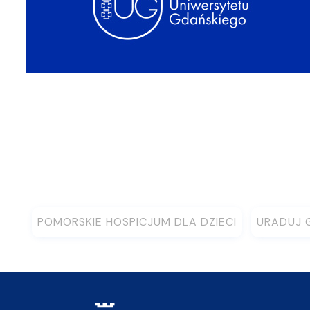
POMORSKIE HOSPICJUM DLA DZIECI
URADUJ 