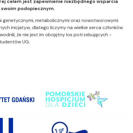
órej celem jest zapewnienie niezbędnego wsparcia
go swoim podopiecznym.
mi genetycznymi, metabolicznymi oraz nowotworowymi.
ch inicjatyw, dlatego liczymy na wielkie serca członków
wodnili, że nie jest im obojętny los potrzebujących -
Studentów UG.