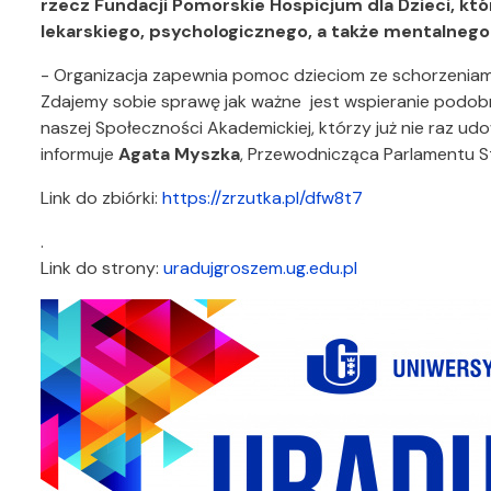
rzecz Fundacji Pomorskie Hospicjum dla Dzieci, kt
lekarskiego, psychologicznego, a także mentalne
- Organizacja zapewnia pomoc dzieciom ze schorzenia
Zdajemy sobie sprawę jak ważne jest wspieranie podobny
naszej Społeczności Akademickiej, którzy już nie raz udo
informuje
Agata Myszka
, Przewodnicząca Parlamentu 
Link do zbiórki:
https://zrzutka.pl/dfw8t7
.
Link do strony:
uradujgroszem.ug.edu.pl