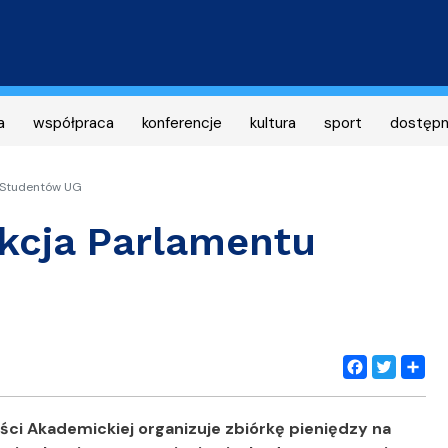
Przejdź
do
treści
a
współpraca
konferencje
kultura
sport
dostęp
u Studentów UG
akcja Parlamentu
Facebook
Twitter
Share
i Akademickiej organizuje zbiórkę pieniędzy na