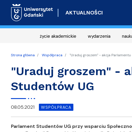
AKTUALNOŚCI
życie akademickie
wydarzenia
nauk
Strona główna
Współpraca
"Uraduj groszem" - akcja Parlament
"Uraduj groszem" - 
Studentów UG
08.05.2021
WSPÓŁPRACA
Parlament Studentów UG przy wsparciu Społecznośc