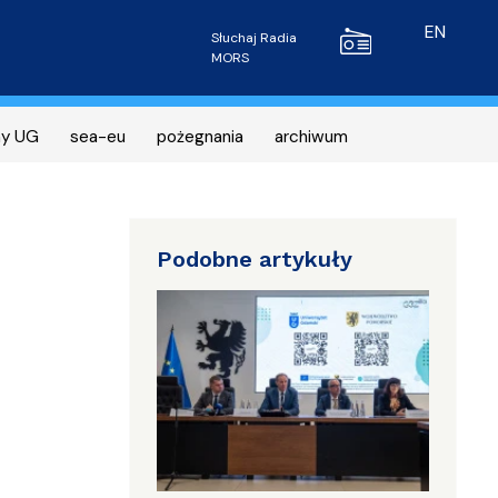
Radio MORS
EN
Słuchaj Radia
MORS
ny UG
sea-eu
pożegnania
archiwum
Podobne artykuły