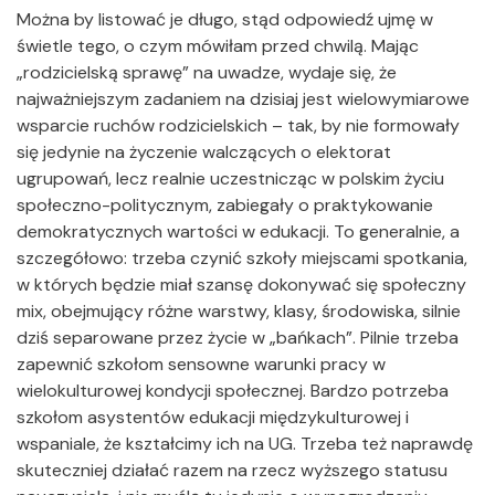
Można by listować je długo, stąd odpowiedź ujmę w
świetle tego, o czym mówiłam przed chwilą. Mając
„rodzicielską sprawę” na uwadze, wydaje się, że
najważniejszym zadaniem na dzisiaj jest wielowymiarowe
wsparcie ruchów rodzicielskich – tak, by nie formowały
się jedynie na życzenie walczących o elektorat
ugrupowań, lecz realnie uczestnicząc w polskim życiu
społeczno-politycznym, zabiegały o praktykowanie
demokratycznych wartości w edukacji. To generalnie, a
szczegółowo: trzeba czynić szkoły miejscami spotkania,
w których będzie miał szansę dokonywać się społeczny
mix, obejmujący różne warstwy, klasy, środowiska, silnie
dziś separowane przez życie w „bańkach”. Pilnie trzeba
zapewnić szkołom sensowne warunki pracy w
wielokulturowej kondycji społecznej. Bardzo potrzeba
szkołom asystentów edukacji międzykulturowej i
wspaniale, że kształcimy ich na UG. Trzeba też naprawdę
skuteczniej działać razem na rzecz wyższego statusu