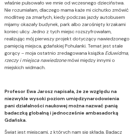
właśnie pulsowało we mnie od wczesnego dzieciństwa.
Nie rozumiałam, dlaczego mama każe mi cichutko zmówić
modlitwę za zmarłych, kiedy podczas jazdy autobusem
mijamy okazały budynek, park albo zarośnięty krzakami
koniec ulicy. Jedno z tych miejsc rozszyfrowałam,
realizując mój pierwszy projekt dotyczący nawiedzonego
pamięcią miejsca, gdańskiej Pohulanki. Temat jest stale
gorący – moja ostatnio zredagowana książka
Eduwidma,
rzeczy i miejsca nawiedzone
mówi między innymi o
miejskich widmach.
Profesor Ewa Jarosz napisała, że ze względu na
niezwykle wysoki poziom umiędzynarodowienia
pani działalności naukowej można nazwać panią
badaczką globalną i jednocześnie ambasadorką
Gdańska.
Świat jest miejscami, z których nam się składa. Badacz