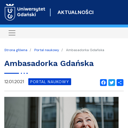
Przejdź
do
AKTUALNOŚCI
treści
Strona główna
Portal naukowy
Ambasadorka Gdańska
Ambasadorka Gdańska
12.01.2021
PORTAL NAUKOWY
Facebook
Twitter
Shar