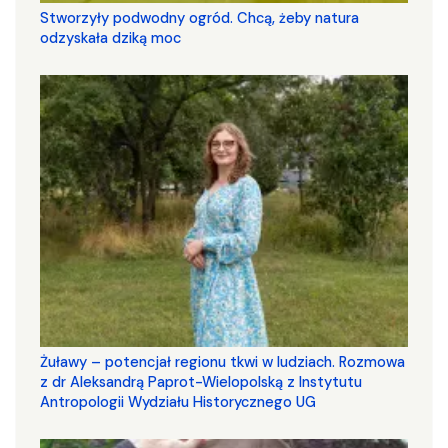
Stworzyły podwodny ogród. Chcą, żeby natura
odzyskała dziką moc
Żuławy – potencjał regionu tkwi w ludziach. Rozmowa
z dr Aleksandrą Paprot-Wielopolską z Instytutu
Antropologii Wydziału Historycznego UG