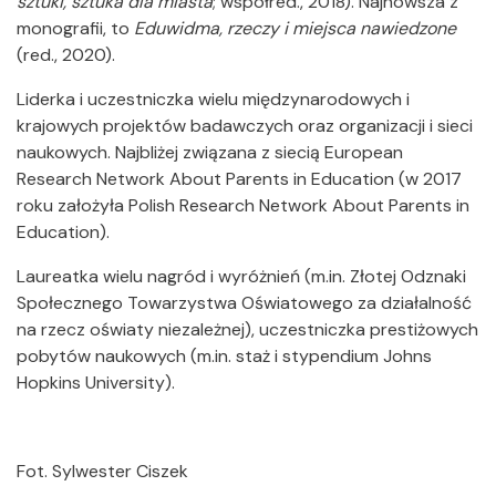
sztuki, sztuka dla miasta
; współred., 2018). Najnowsza z
monografii, to
Eduwidma, rzeczy i miejsca nawiedzone
(red., 2020).
Liderka i uczestniczka wielu międzynarodowych i
krajowych projektów badawczych oraz organizacji i sieci
naukowych. Najbliżej związana z siecią European
Research Network About Parents in Education (w 2017
roku założyła Polish Research Network About Parents in
Education).
Laureatka wielu nagród i wyróżnień (m.in. Złotej Odznaki
Społecznego Towarzystwa Oświatowego za działalność
na rzecz oświaty niezależnej), uczestniczka prestiżowych
pobytów naukowych (m.in. staż i stypendium Johns
Hopkins University).
Fot. Sylwester Ciszek