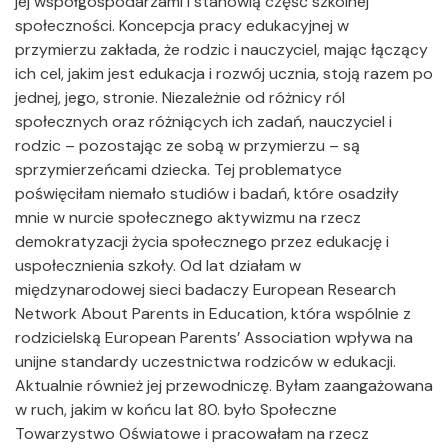
jej współgospodarzami i stanowią część szkolnej
społeczności. Koncepcja pracy edukacyjnej w
przymierzu zakłada, że rodzic i nauczyciel, mając łączący
ich cel, jakim jest edukacja i rozwój ucznia, stoją razem po
jednej, jego, stronie. Niezależnie od różnicy ról
społecznych oraz różniących ich zadań, nauczyciel i
rodzic – pozostając ze sobą w przymierzu – są
sprzymierzeńcami dziecka. Tej problematyce
poświęciłam niemało studiów i badań, które osadziły
mnie w nurcie społecznego aktywizmu na rzecz
demokratyzacji życia społecznego przez edukację i
uspołecznienia szkoły. Od lat działam w
międzynarodowej sieci badaczy European Research
Network About Parents in Education, która wspólnie z
rodzicielską European Parents’ Association wpływa na
unijne standardy uczestnictwa rodziców w edukacji.
Aktualnie również jej przewodniczę. Byłam zaangażowana
w ruch, jakim w końcu lat 80. było Społeczne
Towarzystwo Oświatowe i pracowałam na rzecz