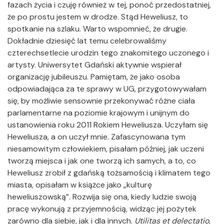
fazach życia i czuję również w tej, ponoć przedostatniej,
że po prostu jestem w drodze. Stąd Heweliusz, to
spotkanie na szlaku. Warto wspomnieć, że drugie.
Dokładnie dziesięć lat temu celebrowaliśmy
czterechsetlecie urodzin tego znakomitego uczonego i
artysty. Uniwersytet Gdański aktywnie wspierał
organizację jubileuszu. Pamiętam, że jako osoba
odpowiadająca za te sprawy w UG, przygotowywałam
się, by możliwie sensownie przekonywać różne ciała
parlamentarne na poziomie krajowym i unijnym do
ustanowienia roku 2011 Rokiem Heweliusza. Uczyłam się
Heweliusza, a on uczył mnie. Zafascynowana tym
niesamowitym człowiekiem, pisałam później, jak uczeni
tworzą miejsca i jak one tworzą ich samych, a to, co
Heweliusz zrobił z gdańską tożsamością i klimatem tego
miasta, opisałam w książce jako „kulturę
heweliuszowską”. Rozwija się ona, kiedy ludzie swoją
pracę wykonują z przyjemnością, widząc jej pożytek
zarówno dla siebie, jak i dla innych.
Utilitas et delectatio
,