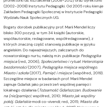
prorektorki ds. kształcenia (2008–2012) oraz dyrektorki
(2002–2008) Instytutu Pedagogiki. Od 2005 roku kieruje
Zakładem Pedagogiki Społecznej w Instytucie Pedagogiki
Wydziału Nauk Społecznych UG.
Bogaty dorobek publikacyjny prof. Marii Mendel liczy
blisko 300 pozycji, w tym 34 książki (autorskie,
współautorskie, redagowane, współredagowane), z
których znaczną część stanowią publikacje w języku
angielskim. Do najważniejszych, zaliczanych do
nowatorskiego nurtu, należą m.in. publikacje
Pedagogika
miejsca
(red., 2006),
Społeczeństwo i rytuał. Heterotopia
bezdomności
(2007),
Pedagogika miejsca wspólnego.
Miasto i szkoła
(2017),
Pamięć i miejsce
(współred., 2019).
Szczególne miejsce w badaniach prof. Marii Mendel
zajmuje Gdańsk jako przestrzeń wspólnej pamięci i
lokalnego działania (
Tożsamość Gdańszczan. Budowanie
na (nie)pamięci
; współred., 2010;
Miasto jak wspólny
pokój. Gdańskie
modi co-vivendi; red., 2015;
Miasto dla