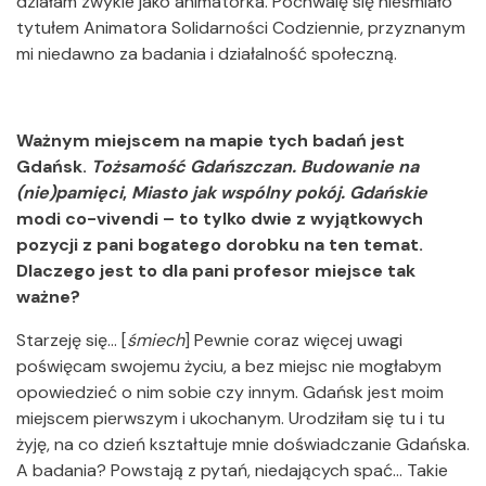
działam zwykle jako animatorka. Pochwalę się nieśmiało
tytułem Animatora Solidarności Codziennie, przyznanym
mi niedawno za badania i działalność społeczną.
Ważnym miejscem na mapie tych badań jest
Gdańsk.
Tożsamość Gdańszczan. Budowanie na
(nie)pamięci
,
Miasto jak wspólny pokój. Gdańskie
modi co-vivendi – to tylko dwie z wyjątkowych
pozycji z pani bogatego dorobku na ten temat.
Dlaczego jest to dla pani profesor miejsce tak
ważne?
Starzeję się... [
śmiech
] Pewnie coraz więcej uwagi
poświęcam swojemu życiu, a bez miejsc nie mogłabym
opowiedzieć o nim sobie czy innym. Gdańsk jest moim
miejscem pierwszym i ukochanym. Urodziłam się tu i tu
żyję, na co dzień kształtuje mnie doświadczanie Gdańska.
A badania? Powstają z pytań, niedających spać… Takie