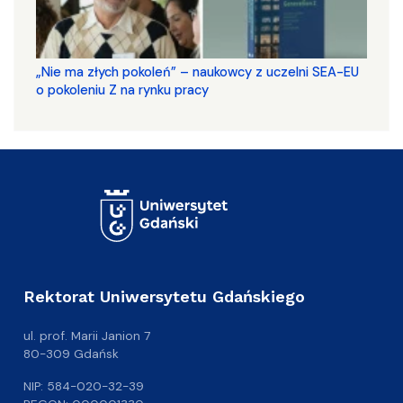
„Nie ma złych pokoleń” – naukowcy z uczelni SEA-EU
o pokoleniu Z na rynku pracy
Rektorat Uniwersytetu Gdańskiego
ul. prof. Marii Janion 7
80-309 Gdańsk
NIP: 584-020-32-39