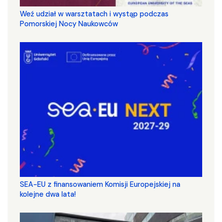
Weź udział w warsztatach i wystąp podczas
Pomorskiej Nocy Naukowców
SEA-EU z finansowaniem Komisji Europejskiej na
kolejne dwa lata!