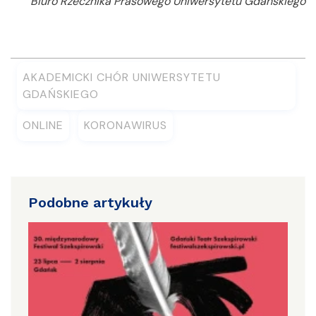
Biuro Rzecznika Prasowego Uniwersytetu Gdańskiego
AKADEMICKI CHÓR UNIWERSYTETU
GDAŃSKIEGO
ONLINE
KORONAWIRUS
Podobne artykuły