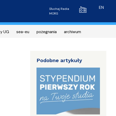
Radio MORS
EN
Słuchaj Radia
MORS
ny UG
sea-eu
pożegnania
archiwum
Podobne artykuły