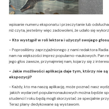
wpisanie numeru eksponatu i przeczytanie lub odsłuchan
niż czyta, jesteśmy więc zadowoleni, że udało się wykor
- Kto wystąpił w roli lektora i użyczył swojego głos
- Poprosiliśmy zaprzyjaźnionego z nami redaktora Radi
nam na większości imprez popularno-naukowych. Pan reda
jego głos zawsze, przynajmniej nam, kojarzy się z intere
- Jakie możliwości aplikacja daje tym, którzy nie s
ekspozycji?
- Każdy, kto ma naszą aplikację, może poznać nasz wydzi
jakich wydarzeń popularnonaukowych można będzie spodz
studenci I roku będą mogli skorzystać ze specjalnie przy
Teraz plany dedykowane są wystawom.