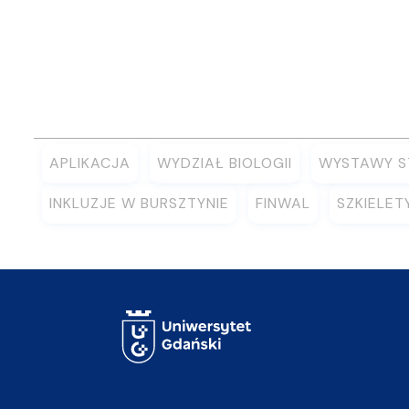
APLIKACJA
WYDZIAŁ BIOLOGII
WYSTAWY S
INKLUZJE W BURSZTYNIE
FINWAL
SZKIELE