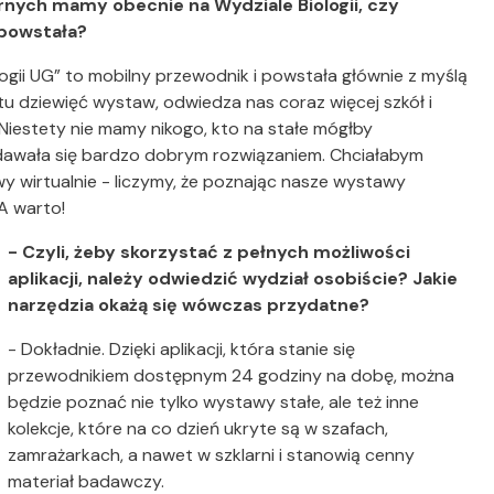
arnych mamy obecnie na Wydziale Biologii, czy
 powstała?
ogii UG” to mobilny przewodnik i powstała głównie z myślą
 dziewięć wystaw, odwiedza nas coraz więcej szkół i
Niestety nie mamy nikogo, kto na stałe mógłby
dawała się bardzo dobrym rozwiązaniem. Chciałabym
y wirtualnie - liczymy, że poznając nasze wystawy
 A warto!
- Czyli, żeby skorzystać z pełnych możliwości
aplikacji, należy odwiedzić wydział osobiście? Jakie
narzędzia okażą się wówczas przydatne?
- Dokładnie. Dzięki aplikacji, która stanie się
przewodnikiem dostępnym 24 godziny na dobę, można
będzie poznać nie tylko wystawy stałe, ale też inne
kolekcje, które na co dzień ukryte są w szafach,
zamrażarkach, a nawet w szklarni i stanowią cenny
materiał badawczy.