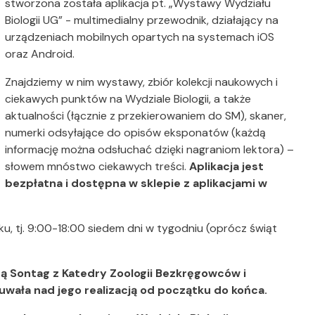
stworzona została aplikacja pt.
„Wystawy Wydziału
Biologii UG” - multimedialny przewodnik, działający na
urządzeniach mobilnych opartych na systemach iOS
oraz Android.
Znajdziemy w nim wystawy, zbiór kolekcji naukowych i
ciekawych punktów na Wydziale Biologii, a także
aktualności (łącznie z przekierowaniem do SM), skaner,
numerki odsyłające do opisów eksponatów (każdą
informację można odsłuchać dzięki nagraniom lektora) –
słowem mnóstwo ciekawych treści.
Aplikacja jest
bezpłatna i dostępna w sklepie z aplikacjami w
 tj. 9:00-18:00 siedem dni w tygodniu (oprócz świąt
ietą Sontag z Katedry Zoologii Bezkręgowców i
zuwała nad jego realizacją od początku do końca.