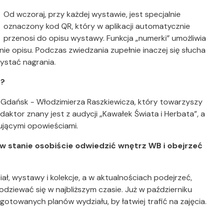
Od wczoraj, przy każdej wystawie, jest specjalnie
oznaczony kod QR, który w aplikacji automatycznie
przenosi do opisu wystawy. Funkcja „numerki” umożliwia
ie opisu. Podczas zwiedzania zupełnie inaczej się słucha
zystać nagrania.
u?
a Gdańsk - Włodzimierza Raszkiewicza, który towarzyszy
ktor znany jest z audycji „Kawałek Świata i Herbata”, a
sującymi opowieściami.
ą w stanie osobiście odwiedzić wnętrz WB i obejrzeć
ał, wystawy i kolekcje, a w aktualnościach podejrzeć,
iewać się w najbliższym czasie. Już w październiku
gotowanych planów wydziału, by łatwiej trafić na zajęcia.