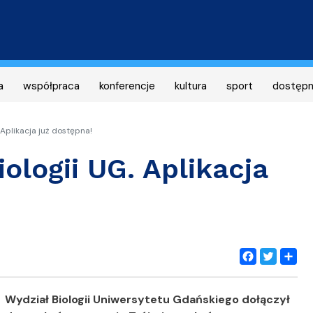
Przejdź
do
treści
a
współpraca
konferencje
kultura
sport
dostęp
Aplikacja już dostępna!
logii UG. Aplikacja
Facebook
Twitter
Share
Wydział Biologii Uniwersytetu Gdańskiego dołączył