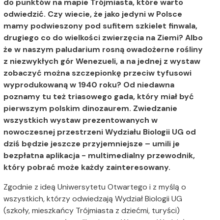
do punktów na mapie Trójmiasta
, które warto
odwiedzić. Czy wiecie, że jako jedyni w Polsce
mamy podwieszony pod sufitem szkielet finwala,
drugiego co do wielkości zwierzęcia na Ziemi? Albo
że w naszym paludarium rosną owadożerne rośliny
z niezwykłych gór Wenezueli, a na jednej z wystaw
zobaczyć można szczepionkę przeciw tyfusowi
wyprodukowaną w 1940 roku? Od niedawna
poznamy tu też triasowego gada, który miał być
pierwszym polskim dinozaurem. Zwiedzanie
wszystkich wystaw prezentowanych w
nowoczesnej przestrzeni Wydziału Biologii UG od
dziś będzie jeszcze przyjemniejsze – umili je
bezpłatna aplikacja - multimedialny przewodnik,
który pobrać może każdy zainteresowany.
Zgodnie z ideą Uniwersytetu Otwartego i z myślą o
wszystkich, którzy odwiedzają Wydział Biologii UG
(szkoły, mieszkańcy Trójmiasta z dziećmi, turyści)