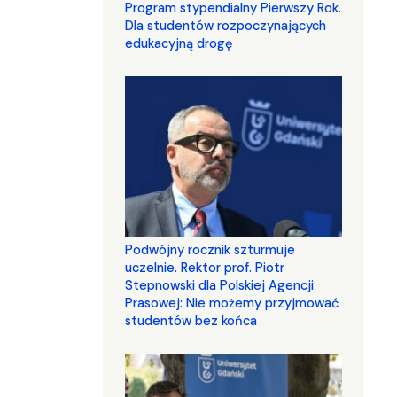
Program stypendialny Pierwszy Rok.
Dla studentów rozpoczynających
edukacyjną drogę
Podwójny rocznik szturmuje
uczelnie. Rektor prof. Piotr
Stepnowski dla Polskiej Agencji
Prasowej: Nie możemy przyjmować
studentów bez końca