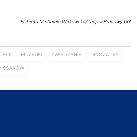
Elżbieta Michalak-Witkowska/Zespół Prasowy UG
TAŁE
MUZEUM
ZWIEDZANIE
DINOZAURY
TY SSAKÓW