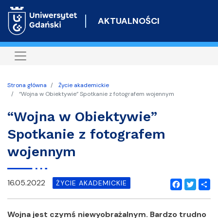
Przejdź
do
AKTUALNOŚCI
treści
Strona główna
Życie akademickie
“Wojna w Obiektywie” Spotkanie z fotografem wojennym
“Wojna w Obiektywie”
Spotkanie z fotografem
wojennym
16.05.2022
ŻYCIE AKADEMICKIE
Facebook
Twitter
Shar
Wojna jest czymś niewyobrażalnym. Bardzo trudno