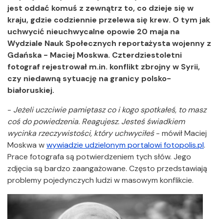
jest oddać komuś z zewnątrz to, co dzieje się w
kraju, gdzie codziennie przelewa się krew. O tym jak
uchwycić nieuchwycalne opowie 20 maja na
Wydziale Nauk Społecznych reportażysta wojenny z
Gdańska - Maciej Moskwa. Czterdziestoletni
fotograf rejestrował m.in. konflikt zbrojny w Syrii,
czy niedawną sytuację na granicy polsko-
białoruskiej.
-
Jeżeli uczciwie pamiętasz co i kogo spotkałeś, to masz
coś do powiedzenia. Reagujesz. Jesteś świadkiem
wycinka rzeczywistości, który uchwyciłeś
- mówił Maciej
Moskwa w
wywiadzie udzielonym portalowi fotopolis.pl
.
Prace fotografa są potwierdzeniem tych słów. Jego
zdjęcia są bardzo zaangażowane. Często przedstawiają
problemy pojedynczych ludzi w masowym konflikcie.