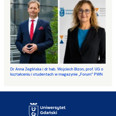
​​​​​​​Dr Anna Żeglińska i dr hab. Wojciech Bizon, prof. UG o
kształceniu i studentach w magazynie „Forum” PWN