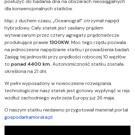
posłużyć do badania dna na obszarach nieosiągalnych
dla konwencjonalnych statków.
Idąc z duchem czasu, „Oceanograf” otrzymał napęd
hybrydowy. Cały statek jest zasilany prądem
wytwarzanym przez cztery agregaty prądotwórcze
produkujące prawie
1300KW
. Moc tego rzędu pozwala
na jednoczesne napędzanie statku i prowadzenia badań.
Zasięg tej jednostki przy prędkości roboczej 10 węzłów
to
ponad 4400 km.
Autonomiczność statku została
określona na 21 dni.
W pełni wyposażony w nowoczesne rozwiązania
technologiczne nasz statek jest gotowy wypłynąć w rejs
wzdłuż zachodniego wybrzeża Europy już 26 maja.
O naszym statku niedawno przygotował materiał portal
gospodarkamorska.pl