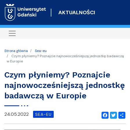
Przejdź
do
AKTUALNOŚCI
treści
Strona główna
Sea-eu
Czym płyniemy? Poznajcie najnowocześniejszą jednostkę badawczą
w Europie
Czym płyniemy? Poznajcie
najnowocześniejszą jednostkę
badawczą w Europie
24.05.2022
SEA-EU
Facebook
Twitter
Shar