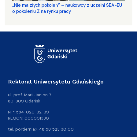
„Nie ma złych pokoleń” – naukowcy z uczelni SEA-EU
o pokoleniu Z na rynku pracy
Rektorat Uniwersytetu Gdańskiego
ul. prof. Marii Janion 7
80-309 Gdańsk
NIP: 584-020-32-39
REGON: 000001330
tel. portiernia:
+ 48 58 523 30 00