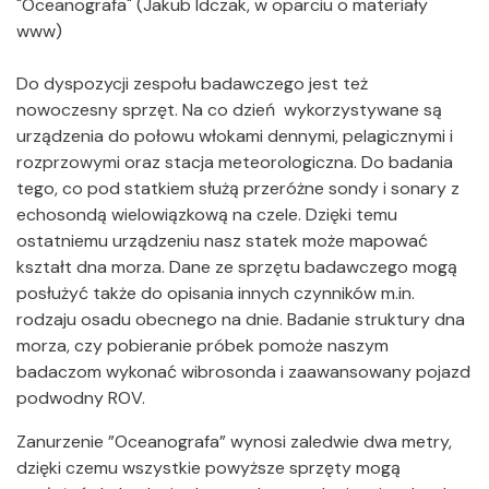
"Oceanografa" (Jakub Idczak, w oparciu o materiały
www)
Do dyspozycji zespołu badawczego jest też
nowoczesny sprzęt. Na co dzień wykorzystywane są
urządzenia do połowu włokami dennymi, pelagicznymi i
rozprzowymi oraz stacja meteorologiczna. Do badania
tego, co pod statkiem służą przeróżne sondy i sonary z
echosondą wielowiązkową na czele. Dzięki temu
ostatniemu urządzeniu nasz statek może mapować
kształt dna morza. Dane ze sprzętu badawczego mogą
posłużyć także do opisania innych czynników m.in.
rodzaju osadu obecnego na dnie. Badanie struktury dna
morza, czy pobieranie próbek pomoże naszym
badaczom wykonać wibrosonda i zaawansowany pojazd
podwodny ROV.
Zanurzenie ”Oceanografa” wynosi zaledwie dwa metry,
dzięki czemu wszystkie powyższe sprzęty mogą