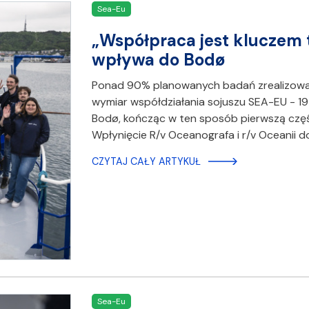
Sea-Eu
„Współpraca jest kluczem 
wpływa do Bodø
Ponad 90% planowanych badań zrealizowan
wymiar współdziałania sojuszu SEA-EU - 19
Bodø, kończąc w ten sposób pierwszą częś
Wpłynięcie R/v Oceanografa i r/v Oceanii 
CZYTAJ CAŁY ARTYKUŁ
Sea-Eu