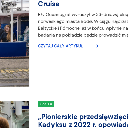
Cruise
R/v Oceanograf wyruszył w 33-dniową eks
norweskiego miasta Bodø. W ciągu najbliżs
Bałtyckie i Północne, aż w końcu wpłynie 
badania na pokładzie będzie prowadzić m
CZYTAJ CAŁY ARTYKUŁ
Sea-Eu
„Pionierskie przedsięwzięc
Kadyksu z 2022 r. opowiad