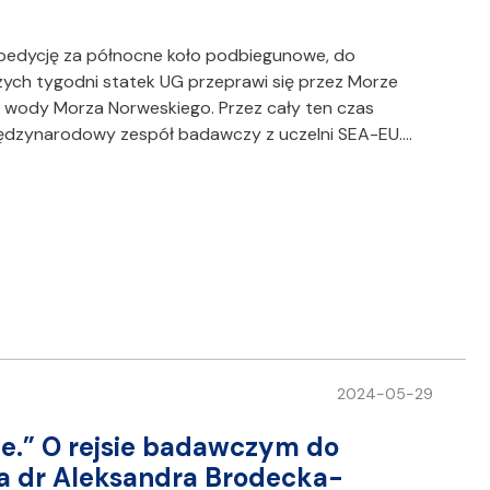
pedycję za północne koło podbiegunowe, do
zych tygodni statek UG przeprawi się przez Morze
na wody Morza Norweskiego. Przez cały ten czas
iędzynarodowy zespół badawczy z uczelni SEA-EU.…
2024-05-29
ie.” O rejsie badawczym do
a dr Aleksandra Brodecka-