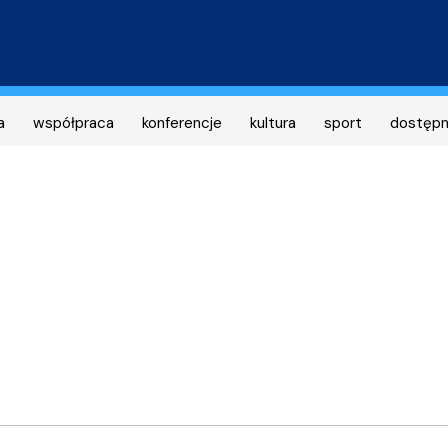
Przejdź
do
treści
a
współpraca
konferencje
kultura
sport
dostęp