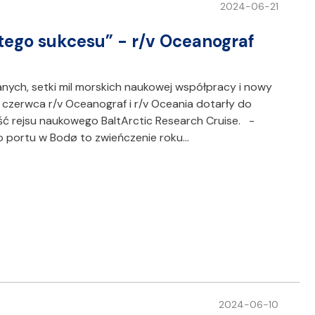
2024-06-21
tego sukcesu” - r/v Oceanograf
ych, setki mil morskich naukowej współpracy i nowy
 czerwca r/v Oceanograf i r/v Oceania dotarły do
ć rejsu naukowego BaltArctic Research Cruise. -
do portu w Bodø to zwieńczenie roku…
2024-06-10