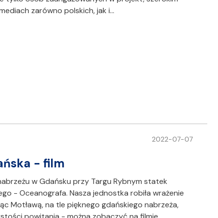
ediach zarówno polskich, jak i…
2022-07-07
ńska - film
 nabrzeżu w Gdańsku przy Targu Rybnym statek
o - Oceanografa. Nasza jednostka robiła wrażenie
ąc Motławą, na tle pięknego gdańskiego nabrzeża,
ystości powitania - można zobaczyć na filmie