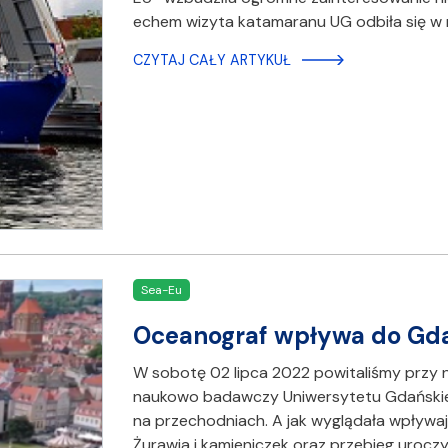
echem wizyta katamaranu UG odbiła się w m
CZYTAJ CAŁY ARTYKUŁ
Sea-Eu
Oceanograf wpływa do Gda
W sobotę 02 lipca 2022 powitaliśmy przy
naukowo badawczy Uniwersytetu Gdańskieg
na przechodniach. A jak wyglądała wpływaj
Żurawia i kamieniczek oraz przebieg urocz