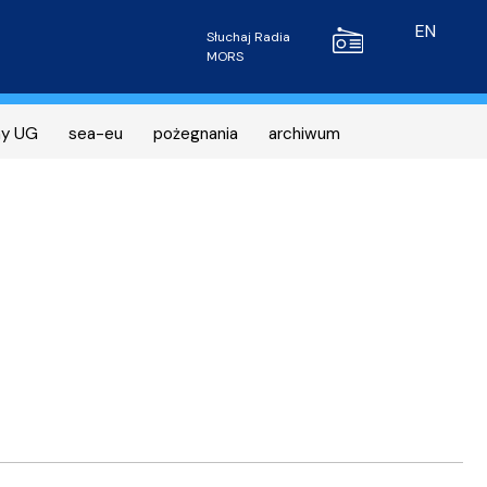
Radio MORS
EN
Słuchaj Radia
MORS
ny UG
sea-eu
pożegnania
archiwum