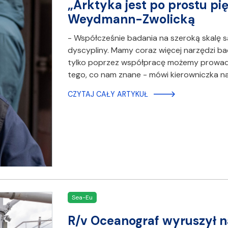
„Arktyka jest po prostu pi
Weydmann-Zwolicką
- Współcześnie badania na szeroką skalę są
dyscypliny. Mamy coraz więcej narzędzi b
tylko poprzez współpracę możemy prowad
tego, co nam znane - mówi kierowniczka n
CZYTAJ CAŁY ARTYKUŁ
Sea-Eu
R/v Oceanograf wyruszył n