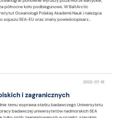
 Oceanograf ponownie wyruszy poza Morze Bałtyckie,
a północne koło podbiegunowe. W BaltArctic
stytut Oceanologii Polskiej Akademii Nauk i należąca
ego sojuszu SEA-EU oraz znany powieściopisarz…
2022-07-18
lskich i zagranicznych
odnie temu wyprawa statku badawczego Uniwersytetu
pracy badawczej uniwersytetów nadmorskich SEA
e tylko osób zaangażowanych w projekt, szerokim