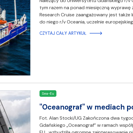
Należący do Uniwersytetu Gdańskiego r/v
tym razem na ponad miesięczną wyprawę z
Research Cruise zaangażowany jest także In
do niego r/v Oceania, uczelnie europejski
CZYTAJ CAŁY ARTYKUŁ
Sea-Eu
"Oceanograf" w mediach po
Fot. Alan Stocki/UG Zakończona dwa tyg
Gdańskiego „Oceanograf” w ramach współ
EU wzbudziła ogromne zainteresowanie ni