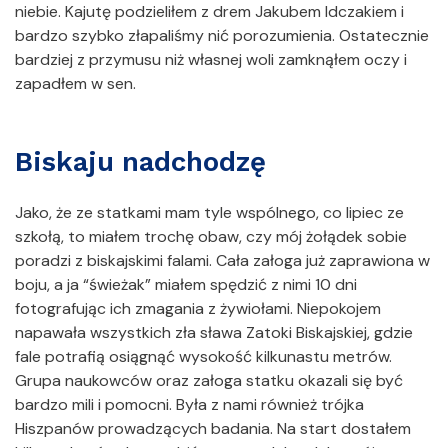
niebie. Kajutę podzieliłem z drem Jakubem Idczakiem i
bardzo szybko złapaliśmy nić porozumienia. Ostatecznie
bardziej z przymusu niż własnej woli zamknąłem oczy i
zapadłem w sen.
Biskaju nadchodzę
Jako, że ze statkami mam tyle wspólnego, co lipiec ze
szkołą, to miałem trochę obaw, czy mój żołądek sobie
poradzi z biskajskimi falami. Cała załoga już zaprawiona w
boju, a ja “świeżak” miałem spędzić z nimi 10 dni
fotografując ich zmagania z żywiołami. Niepokojem
napawała wszystkich zła sława Zatoki Biskajskiej, gdzie
fale potrafią osiągnąć wysokość kilkunastu metrów.
Grupa naukowców oraz załoga statku okazali się być
bardzo mili i pomocni. Była z nami również trójka
Hiszpanów prowadzących badania. Na start dostałem