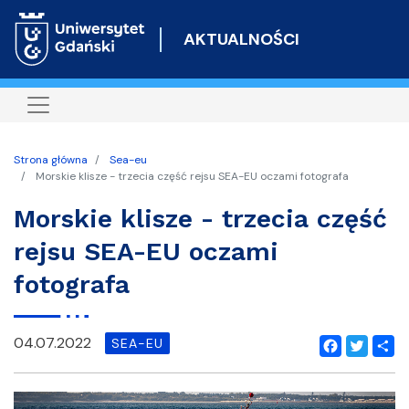
Przejdź
do
AKTUALNOŚCI
treści
Strona główna
Sea-eu
Morskie klisze - trzecia część rejsu SEA-EU oczami fotografa
Morskie klisze - trzecia część
rejsu SEA-EU oczami
fotografa
04.07.2022
SEA-EU
Facebook
Twitter
Shar