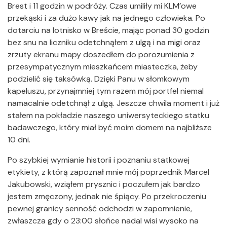
Brest i 11 godzin w podróży. Czas umiliły mi KLM’owe
przekąski i za dużo kawy jak na jednego człowieka. Po
dotarciu na lotnisko w Breście, mając ponad 30 godzin
bez snu na liczniku odetchnąłem z ulgą i na migi oraz
zrzuty ekranu mapy doszedłem do porozumienia z
przesympatycznym mieszkańcem miasteczka, żeby
podzielić się taksówką. Dzięki Panu w słomkowym
kapeluszu, przynajmniej tym razem mój portfel niemal
namacalnie odetchnął z ulgą. Jeszcze chwila moment i już
stałem na pokładzie naszego uniwersyteckiego statku
badawczego, który miał być moim domem na najbliższe
10 dni.
Po szybkiej wymianie historii i poznaniu statkowej
etykiety, z którą zapoznał mnie mój poprzednik Marcel
Jakubowski, wziąłem prysznic i poczułem jak bardzo
jestem zmęczony, jednak nie śpiący. Po przekroczeniu
pewnej granicy senność odchodzi w zapomnienie,
zwłaszcza gdy o 23:00 słońce nadal wisi wysoko na