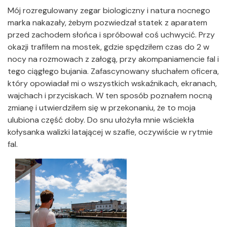
Mój rozregulowany zegar biologiczny i natura nocnego
marka nakazały, żebym pozwiedzał statek z aparatem
przed zachodem słońca i spróbował coś uchwycić. Przy
okazji trafiłem na mostek, gdzie spędziłem czas do 2 w
nocy na rozmowach z załogą, przy akompaniamencie fal i
tego ciągłego bujania. Zafascynowany słuchałem oficera,
który opowiadał mi o wszystkich wskaźnikach, ekranach,
wajchach i przyciskach. W ten sposób poznałem nocną
zmianę i utwierdziłem się w przekonaniu, że to moja
ulubiona część doby. Do snu ułożyła mnie wściekła
kołysanka walizki latającej w szafie, oczywiście w rytmie
fal.