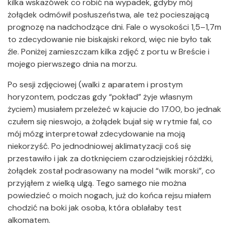
kilka wskazówek co robić na wypadek, gdyby mój
żołądek odmówił posłuszeństwa, ale też pocieszającą
prognozę na nadchodzące dni. Fale o wysokości 1,5–1,7m
to zdecydowanie nie biskajski rekord, więc nie było tak
źle. Poniżej zamieszczam kilka zdjęć z portu w Breście i
mojego pierwszego dnia na morzu.
Po sesji zdjęciowej (walki z aparatem i prostym
horyzontem, podczas gdy “pokład” żyje własnym
życiem) musiałem przeleżeć w kajucie do 17.00, bo jednak
czułem się nieswojo, a żołądek bujał się w rytmie fal, co
mój mózg interpretował zdecydowanie na moją
niekorzyść. Po jednodniowej aklimatyzacji coś się
przestawiło i jak za dotknięciem czarodziejskiej różdżki,
żołądek został podrasowany na model “wilk morski”, co
przyjąłem z wielką ulgą. Tego samego nie można
powiedzieć o moich nogach, już do końca rejsu miałem
chodzić na boki jak osoba, która oblałaby test
alkomatem.